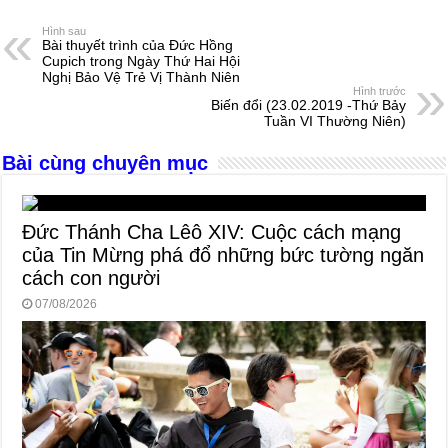
e
e
s
a
e
Hình sau
Bài thuyết trình của Đức Hồng
b
n
A
d
Cupich trong Ngày Thứ Hai Hội
Nghị Bảo Vệ Trẻ Vị Thành Niên
o
g
p
s
Hình trước
Biến đổi (23.02.2019 -Thứ Bảy
o
er
p
Tuần VI Thường Niên)
k
Bài cùng chuyên mục
Đức Thánh Cha Lêô XIV: Cuộc cách mạng
của Tin Mừng phá đổ những bức tường ngăn
cách con người
07/08/2026