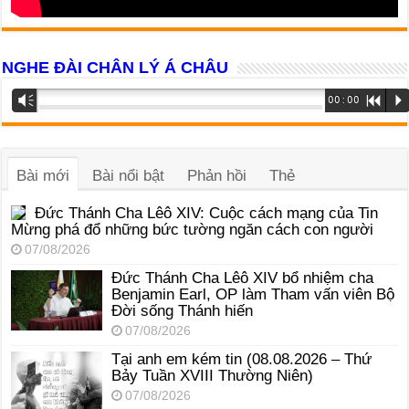
NGHE ĐÀI CHÂN LÝ Á CHÂU
Trình
Vm
00:00
R
P
phát
âm
thanh
Bài mới
Bài nổi bật
Phản hồi
Thẻ
Đức Thánh Cha Lêô XIV: Cuộc cách mạng của Tin
Mừng phá đổ những bức tường ngăn cách con người
07/08/2026
Đức Thánh Cha Lêô XIV bổ nhiệm cha
Benjamin Earl, OP làm Tham vấn viên Bộ
Đời sống Thánh hiến
07/08/2026
Tại anh em kém tin (08.08.2026 – Thứ
Bảy Tuần XVIII Thường Niên)
07/08/2026