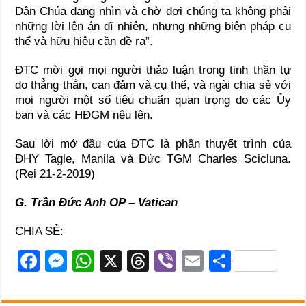
Dân Chúa đang nhìn và chờ đợi chúng ta không phải
những lời lên án dĩ nhiên, nhưng những biện pháp cụ
thể và hữu hiệu cần đề ra”.
ĐTC mời gọi mọi người thảo luận trong tinh thần tự
do thẳng thắn, can đảm và cụ thể, và ngài chia sẻ với
mọi người một số tiêu chuẩn quan trọng do các Ủy
ban và các HĐGM nêu lên.
Sau lời mở đầu của ĐTC là phần thuyết trình của
ĐHY Tagle, Manila và Đức TGM Charles Scicluna.
(Rei 21-2-2019)
G. Trần Đức Anh OP – Vatican
CHIA SẺ:
F
M
W
X
T
Vi
E
S
a
e
h
hr
b
m
h
c
ss
at
e
er
ail
ar