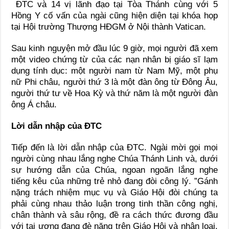
ĐTC và 14 vị lãnh đạo tại Tòa Thánh cùng với 5
Hồng Y cố vấn của ngài cũng hiện diện tại khóa họp
tại Hội trường Thượng HĐGM ở Nội thành Vatican.
Sau kinh nguyện mở đầu lúc 9 giờ, mọi người đã xem
một video chứng từ của các nạn nhân bị giáo sĩ lạm
dụng tính dục: một người nam từ Nam Mỹ, một phụ
nữ Phi châu, người thứ 3 là một đàn ông từ Đông Âu,
người thứ tư về Hoa Kỳ và thứ năm là một người đàn
ông Á châu.
Lời dẫn nhập của ĐTC
Tiếp đến là lời dẫn nhập của ĐTC. Ngài mời gọi mọi
người cùng nhau lắng nghe Chúa Thánh Linh và, dưới
sự hướng dẫn của Chúa, ngoan ngoãn lắng nghe
tiếng kêu của những trẻ nhỏ đang đòi công lý. ”Gánh
nặng trách nhiệm mục vụ và Giáo Hội đòi chúng ta
phải cùng nhau thảo luận trong tinh thần công nghị,
chân thành và sâu rộng, đề ra cách thức đương đầu
với tai ương đang đè nặng trên Giáo Hội và nhân loại.