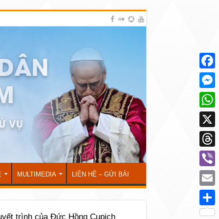
Face
Mess
What
X
Thre
Viber
Ẻ
MULTIMEDIA
LIÊN HỆ – GỬI BÀI
Emai
Shar
uyết trình của Đức Hồng Cupich