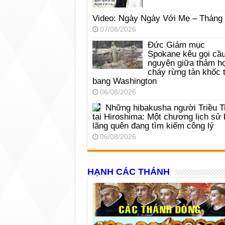
Video: Ngày Ngày Với Mẹ – Tháng
07/08/2026
Đức Giám mục
Spokane kêu gọi cầ
nguyện giữa thảm h
cháy rừng tàn khốc t
bang Washington
06/08/2026
Những hibakusha người Triều T
tại Hiroshima: Một chương lịch sử 
lãng quên đang tìm kiếm công lý
06/08/2026
HẠNH CÁC THÁNH