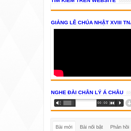
TÌM KIẾM TRÊN WEBSITE
GIẢNG LỄ CHÚA NHẬT XVIII TN
NGHE ĐÀI CHÂN LÝ Á CHÂU
Trình
Vm
00:00
R
P
phát
âm
thanh
Bài mới
Bài nổi bật
Phản hồi