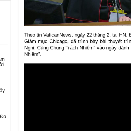
Theo tin VaticanNews, ngày 22 tháng 2, tại HN,
Giám mục Chicago, đã trình bày bài thuyết trì
Nghị: Cùng Chung Trách Nhiệm” vào ngày dành r
Nhiệm”.
àm
ời
Bảy
 Ða