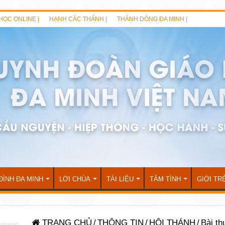
HỌC ONLINE |
HẠNH CÁC THÁNH |
THÁNH DÒNG ĐA MINH |
ĐÌNH ĐA MINH
LỜI CHÚA
TÀI LIỆU
TÂM TÌNH
GIỚI TR
TRANG CHỦ
/
THÔNG TIN
/
HỘI THÁNH
/
Bài th