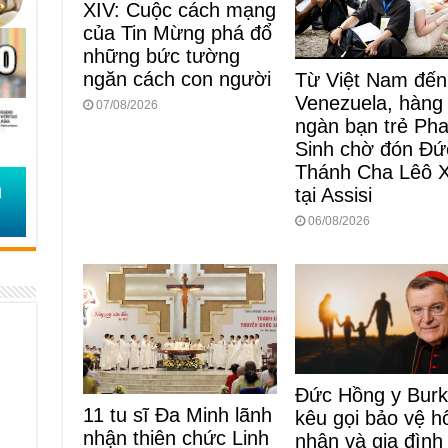
XIV: Cuộc cách mạng
của Tin Mừng phá đổ
những bức tường
ngăn cách con người
Từ Việt Nam đến
Venezuela, hàng
07/08/2026
ngàn bạn trẻ Ph
Sinh chờ đón Đứ
Thánh Cha Lêô 
tại Assisi
06/08/2026
Đức Hồng y Bur
11 tu sĩ Đa Minh lãnh
kêu gọi bảo vệ h
nhận thiên chức Linh
nhân và gia đình