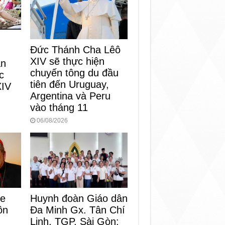
Đức Thánh Cha Lêô
XIV sẽ thực hiện
an
chuyến tông du đầu
c
tiên đến Uruguay,
XIV
Argentina và Peru
vào tháng 11
06/08/2026
Huynh đoàn Giáo dân
ke
Đa Minh Gx. Tân Chí
ôn
Linh, TGP. Sài Gòn: