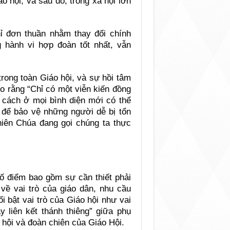
o hội, và sau đó, trong xã hội lớn
ỉ đơn thuần nhằm thay đổi chính
 hành vi hợp đoàn tốt nhất, vẫn
rong toàn Giáo hội, và sự hồi tâm
o rằng “Chỉ có một viễn kiến đồng
i cách ở mọi bình diện mới có thể
 để bảo vệ những người dễ bị tổn
iên Chúa đang gọi chúng ta thực
ố điểm bao gồm sự cần thiết phải
 về vai trò của giáo dân, nhu cầu
 bật vai trò của Giáo hội như vai
 liên kết thánh thiêng” giữa phụ
 hội và đoàn chiên của Giáo Hội.