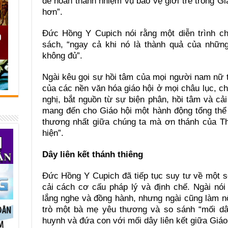
để hoàn thành nhiệm vụ bảo vệ giới trẻ trong Giá
hơn”.
Đức Hồng Y Cupich nói rằng một diễn trình ch
sách, “ngay cả khi nó là thành quả của những
không đủ”.
Ngài kêu gọi sự hồi tâm của mọi người nam nữ t
của các nền văn hóa giáo hội ở mọi châu lục, ch
nghị, bắt nguồn từ sự biện phân, hồi tâm và cả
mang đến cho Giáo hội một hành động tổng thể
thương nhất giữa chúng ta mà ơn thánh của Th
hiện”.
Dây liên kết thánh thiêng
Đức Hồng Y Cupich đã tiếp tục suy tư về một s
cải cách cơ cấu pháp lý và định chế. Ngài nói
lắng nghe và đồng hành, nhưng ngài cũng làm nổi
trò một bà mẹ yêu thương và so sánh “mối dây
huynh và đứa con với mối dây liên kết giữa Giáo