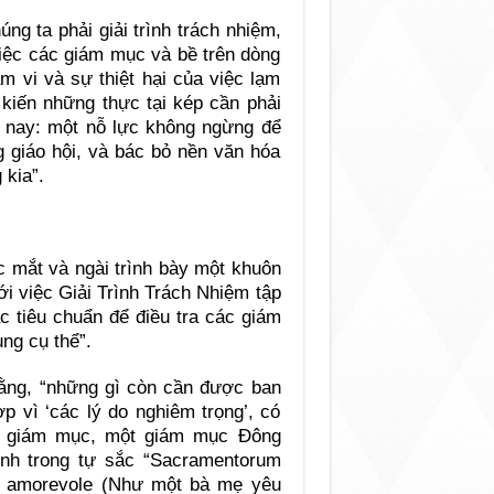
ng ta phải giải trình trách nhiệm,
việc các giám mục và bề trên dòng
m vi và sự thiệt hại của việc lạm
 kiến những thực tại kép cần phải
m nay: một nỗ lực không ngừng để
g giáo hội, và bác bỏ nền văn hóa
 kia”.
 mắt và ngài trình bày một khuôn
i việc Giải Trình Trách Nhiệm tập
c tiêu chuẩn để điều tra các giám
ng cụ thể”.
rằng, “những gì còn cần được ban
p vì ‘các lý do nghiêm trọng’, có
ột giám mục, một giám mục Đông
nh trong tự sắc “Sacramentorum
re amorevole (Như một bà mẹ yêu