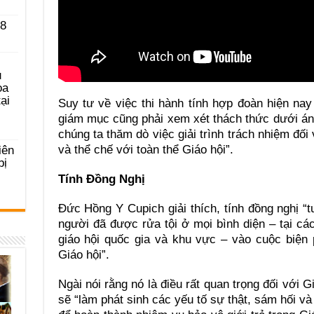
 8
u
ọa
ại
Suy tư về việc thi hành tính hợp đoàn hiện nay 
giám mục cũng phải xem xét thách thức dưới ánh 
chúng ta thăm dò việc giải trình trách nhiệm đối
và thể chế với toàn thể Giáo hội”.
iên
bị
Tính Đồng Nghị
Đức Hồng Y Cupich giải thích, tính đồng nghị “
người đã được rửa tội ở mọi bình diện – tại cá
giáo hội quốc gia và khu vực – vào cuộc biện
Giáo hội”.
Ngài nói rằng nó là điều rất quan trọng đối với Gi
sẽ “làm phát sinh các yếu tố sự thật, sám hối và