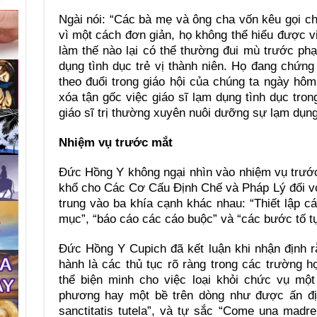
Ngài nói: “Các bà mẹ và ông cha vốn kêu gọi chú
vì một cách đơn giản, họ không thể hiểu được 
làm thế nào lại có thể thường đui mù trước phạ
dụng tình dục trẻ vị thành niên. Họ đang chứng
theo đuổi trong giáo hội của chúng ta ngày hô
xóa tận gốc việc giáo sĩ lạm dụng tình dục tron
giáo sĩ trị thường xuyên nuôi dưỡng sự lạm dụng
Nhiệm vụ trước mắt
Đức Hồng Y không ngại nhìn vào nhiệm vụ trước
khổ cho Các Cơ Cấu Định Chế và Pháp Lý đối vớ
trung vào ba khía cạnh khác nhau: “Thiết lập cá
mục”, “báo cáo các cáo buộc” và “các bước tố tụ
Đức Hồng Y Cupich đã kết luận khi nhận định 
hành là các thủ tục rõ ràng trong các trường hợ
thể biện minh cho việc loại khỏi chức vụ m
phương hay một bề trên dòng như được ấn đị
sanctitatis tutela”, và tự sắc “Come una mad