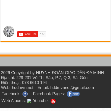
2026 Copyright by HUYNH ĐOÀN GIÁO DÂN ĐA MINH
Địa chỉ: 229-231 Võ Thị Sáu, P.7, Q.3, Sài Gòn
Điện thoại: 078 6610 194
Web: hddmvn.net - Email: hddmvnnet@gmail.com
Facebook:
Facebook Pages:
Web Albums:
Youtube: