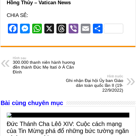
Hồng Thủy – Vatican News
CHIA SẺ:
F
M
W
X
T
Vi
E
S
a
e
h
hr
b
m
h
c
ss
at
e
er
ail
ar
e
e
s
a
e
Hình sau
300.000 thanh niên hành hương
b
n
A
d
đền thánh Đức Mẹ Itatí ở Á Căn
Đình
o
g
p
s
Hình trước
Ghi nhận Đại hội Ủy ban Giáo
o
er
p
dân toàn quốc lần II (19-
22/9/2022)
k
Bài cùng chuyên mục
Đức Thánh Cha Lêô XIV: Cuộc cách mạng
của Tin Mừng phá đổ những bức tường ngăn