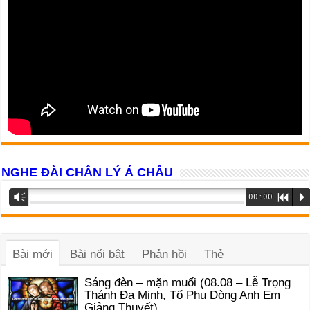
NGHE ĐÀI CHÂN LÝ Á CHÂU
Trình
Vm
00:00
R
P
phát
âm
thanh
Bài mới
Bài nổi bật
Phản hồi
Thẻ
Sáng đèn – mặn muối (08.08 – Lễ Trọng
Thánh Đa Minh, Tổ Phụ Dòng Anh Em
Giảng Thuyết)