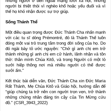
những người ở bên ngoài mạng lưới xã hội, những
người bị thiệt thòi vì nghèo khổ hoặc yếu đuối và vì
thế họ khó nhận được sự trợ giúp.
Sống Thánh Thể
Một điều quan trọng được Đức Thánh Cha nhấn mạnh
với các tu sĩ dòng Prémontré, đó là Thánh Thể luôn
đóng một vai trò trung tâm trong đời sống của họ. Do
đó ngài bày tỏ ước nguyện: “Chớ gì anh chị em trở
thành những gì anh chị em cử hành, lãnh nhận và tôn
thờ: thân mình Chúa Kitô, và trong Người có một lò
sưởi hiệp thông nơi mà nhiều người có thể được
sưởi ấm.”
Kết thúc bài diễn văn, Đức Thánh Cha xin Đức Maria
Rất Thánh, Mẹ Chúa Kitô và Giáo hội, hướng dẫn để
“giúp chúng ta trở nên con người trọn vẹn, trở thành
những chứng nhân đáng tin cậy của Tin Mừng cứu
độ.” (CSR_3943_2022)