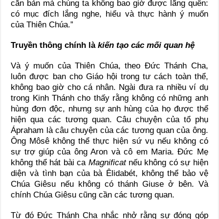
căn bản mà chúng ta không bao giờ được lãng quên:
có mục đích lắng nghe, hiểu và thực hành ý muốn
của Thiên Chúa.”
Truyền thông chính là
kiến tạo các mối quan hệ
Và ý muốn của Thiên Chúa, theo Đức Thánh Cha,
luôn được ban cho Giáo hội trong tư cách toàn thể,
không bao giờ cho cá nhân. Ngài đưa ra nhiều ví dụ
trong Kinh Thánh cho thấy rằng không có những anh
hùng đơn độc, nhưng sự anh hùng của họ được thể
hiện qua các tương quan. Câu chuyện của tổ phụ
Ápraham là câu chuyện của các tương quan của ông.
Ông Môsê không thể thực hiện sứ vụ nếu không có
sự trợ giúp của ông Aron và cô em Maria. Đức Mẹ
không thể hát bài ca
Magnificat
nếu không có sự hiện
diện và tình bạn của bà Êlidabét, không thể bảo vệ
Chúa Giêsu nếu không có thánh Giuse ở bên. Và
chính Chúa Giêsu cũng cần các tương quan.
Từ đó Đức Thánh Cha nhắc nhở rằng sự đóng góp