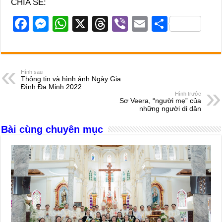
CHIA SẺ:
F
M
W
X
T
Vi
E
S
a
e
h
hr
b
m
h
c
ss
at
e
er
ail
ar
e
e
s
a
e
Hình sau
Thông tin và hình ảnh Ngày Gia
b
n
A
d
Đình Đa Minh 2022
Hình trước
o
g
p
s
Sơ Veera, “người mẹ” của
những người di dân
o
er
p
Bài cùng chuyên mục
k