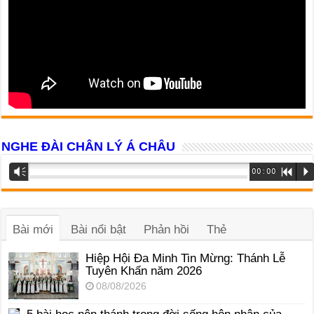
NGHE ĐÀI CHÂN LÝ Á CHÂU
Trình
Vm
00:00
R
P
phát
âm
thanh
Bài mới
Bài nổi bật
Phản hồi
Thẻ
Hiệp Hội Đa Minh Tin Mừng: Thánh Lễ
Tuyên Khấn năm 2026
08/08/2026