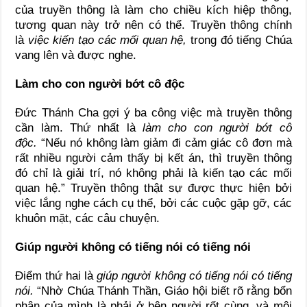
của truyền thông là làm cho chiều kích hiệp thông,
tương quan này trở nên có thể. Truyền thông chính
là
việc kiến tạo các mối quan hệ,
trong đó tiếng Chúa
vang lên và được nghe.
Làm cho con người bớt cô độc
Đức Thánh Cha gợi ý ba công việc mà truyền thông
cần làm. Thứ nhất là
làm cho con người bớt cô
độc.
“Nếu nó không làm giảm đi cảm giác cô đơn mà
rất nhiều người cảm thấy bị kết án, thì truyền thông
đó chỉ là giải trí, nó không phải là kiến tạo các mối
quan hệ.” Truyền thông thật sự được thực hiện bởi
việc lắng nghe cách cụ thể, bởi các cuộc gặp gỡ, các
khuôn mặt, các câu chuyện.
Giúp người không có tiếng nói có tiếng nói
Điểm thứ hai là
giúp người không có tiếng nói có tiếng
nói.
“Nhờ Chúa Thánh Thần, Giáo hội biết rõ rằng bổn
phận của mình là phải ở bên người rốt cùng, và môi