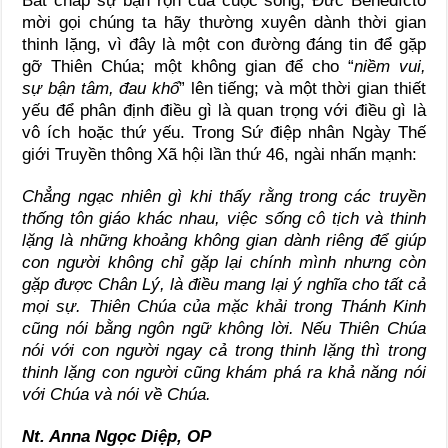
Bất chấp sự bận rộn của cuộc sống, Đức Bênêđíctô
mời gọi chúng ta hãy thường xuyên dành thời gian
thinh lặng, vì đây là một con đường đáng tin để gặp
gỡ Thiên Chúa; một không gian để cho “
niềm vui,
sự
bận tâm, đau khổ
” lên tiếng; và một thời gian thiết
yếu để phân định điều gì là quan trọng với điều gì là
vô ích hoặc thứ yếu. Trong Sứ điệp nhân Ngày Thế
giới Truyền thông Xã hội lần thứ 46, ngài nhấn mạnh:
Chẳng ngạc nhiên gì khi thấy rằng trong các truyền
thống tôn giáo khác nhau, việc sống cô tịch và thinh
lặng là những khoảng không gian dành riêng để giúp
con người không chỉ gặp lại chính mình nhưng còn
gặp được Chân Lý, là điều mang lại ý nghĩa cho tất cả
mọi sự. Thiên Chúa của mặc khải trong Thánh Kinh
cũng nói bằng ngôn ngữ không lời
. Nếu Thiên Chúa
nói với con người ngay cả trong thinh lặng thì trong
thinh lặng con người cũng khám phá ra khả năng nói
với Chúa và nói về Chúa.
Nt. Anna Ngọc Diệp, OP