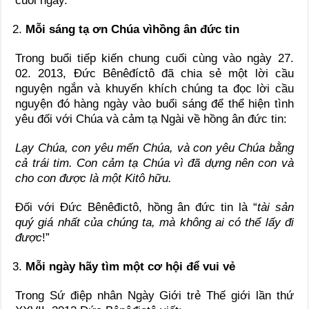
cuối ngày.
Mỗi sáng tạ ơn Chúa vì
hồng ân đức tin
Trong buổi tiếp kiến chung cuối cùng vào ngày 27.
02. 2013, Đức Bênêđíctô đã chia sẻ một lời cầu
nguyện ngắn và khuyến khích chúng ta đọc lời cầu
nguyện đó hàng ngày vào buổi sáng để thể hiện tình
yêu đối với Chúa và cảm tạ Ngài về hồng ân đức tin:
Lạy Chúa, con yêu mến Chúa
, và con yêu Chúa bằng
cả trái tim. Con cảm tạ
Chúa vì đã dựng
nên con và
cho con được
là một Kitô hữu
.
Đối với Đức Bênêđictô, hồng ân đức tin là “
tài sản
quý giá nhất của chúng ta, mà không ai có thể lấy đi
được
!”
Mỗi ngày hãy tìm một cơ hội để vui vẻ
Trong Sứ điệp nhân Ngày Giới trẻ Thế giới lần thứ