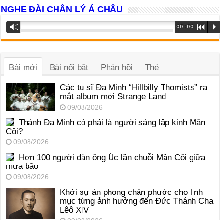
NGHE ĐÀI CHÂN LÝ Á CHÂU
Trình
Vm
00:00
R
P
phát
âm
thanh
Bài mới
Bài nổi bật
Phản hồi
Thẻ
Các tu sĩ Đa Minh “Hillbilly Thomists” ra
mắt album mới Strange Land
09/08/2026
Thánh Đa Minh có phải là người sáng lập kinh Mân
Côi?
09/08/2026
Hơn 100 người đàn ông Úc lần chuỗi Mân Côi giữa
mưa bão
09/08/2026
Khởi sự án phong chân phước cho linh
mục từng ảnh hưởng đến Đức Thánh Cha
Lêô XIV