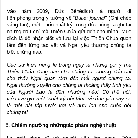
Vào năm 2009, Đức Bênêđictô là người đi
tiên phong trong ý tưởng về “
Bullet journal
” (Ghi chép
sáng tạo), một cuốn nhật ký trong đó chúng ta ghi lại
những dấu chỉ mà Thiên Chúa gửi đến cho mình. Mục
đích là để nhận biết và lưu lại việc Thiên Chúa quan
tâm đến từng tạo vật và Ngài yêu thương chúng ta
biết chừng nào.
Các sự kiện riêng lẻ trong ngày là những gợi ý mà
Thiên Chúa đang ban cho chúng ta, những dấu chỉ
cho thấy Ngài quan tâm đến mỗi người chúng ta.
Ngài
thường xuyên cho chúng ta thoáng thấy tình yêu
của Người
bao la đến nhường nào! Có thể nói,
việc
lưu giữ một
“nhật ký nội
tâm” về tình yêu này sẽ
là một bài
tập tuyệt vời và hữu ích cho cuộc đời
chúng ta!
Chiêm ngưỡng những
tác phẩm nghệ thuật