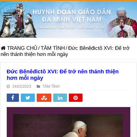
TRANG CHỦ
/
TÂM TÌNH
/
Đức Bênêđictô XVI: Để trở
nên thánh thiện hơn mỗi ngày
Đức Bênêđictô XVI: Để trở nên thánh thiện
hơn mỗi ngày
24/02/2023
TÂM TÌNH