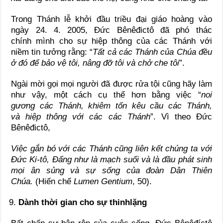
Trong Thánh lễ khởi đầu triều đại giáo hoàng vào
ngày 24. 4. 2005, Đức Bênêđictô đã phó thác
chính mình cho sự hiệp thông của các Thánh với
niềm tin tưởng rằng: “
Tất
cả các
Thánh của Chúa đều
ở đó để bảo vệ tôi, nâng đỡ tôi và chở che tôi
”.
Ngài mời gọi mọi người đã được rửa tội cũng hãy làm
như vậy, một cách cụ thể hơn bằng việc “
noi
gương
các
Thánh, khiêm tốn kêu cầu
các
Thánh,
và
hiệp thông với
các
các
Thánh
”. Vì theo Đức
Bênêđictô,
Việc gắn bó với các
Thánh cũng liên kết chúng ta với
Đức Ki-tô, Đấng như là mạch suối và là đầu phát sinh
mọi ân sủng và sự sống của đoàn Dân Thiên
Chúa
.
(Hiến chế
Lumen Gentium
, 50).
Dành thời gian cho sự thinh
lặng