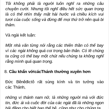
Tôi không phải là người luôn nghĩ ra những câu
chuyện cười. Nhưng tôi nghĩ điều hết
sức quan trọng
là có thể nhìn thấy mặt hài hước và
chiều kích vui
tươi của cuộc sống và đừng để mọi thứ trở nên quá bi
thảm.
Và ngài kết luận:
Một nhà văn từng nói rằng các thiên thần có thể bay
vì các
ngài không quá coi trọng bản thân. Có lẽ chúng
ta cũng có thể bay một chút nếu chúng ta không nghĩ
rằng mình quá quan trọng.
Cầu khẩn với
các
Thánh thường xuyên hơn
Đức Bênêđictô rất sùng kính và tin tưởng vào
các Thánh,
những vị
thánh nam nữ
, là những người mà với đức
tin, đức ái
và cuộc đời
của các
ngài đã là những ngọn
hải đăng cho biết bao thế hệ, cũng như cho chúng ta
.