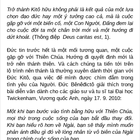
Trở thành Kitô hữu không phải là kết quả của một lựa
chọn đạo đức hay một ý tưởng cao cả, mà là cuộc
gặp gỡ với một biến cố, một Con Người, Đấng đem lại
cho cuộc đời ta một chân trời mới và một hướng đi
dứt khoát
.
(Thông điệp
Deus caritas est
,
1).
Đức tin trước hết là một mối tương quan, một cuộc
gặp gỡ với Thiên Chúa. Hướng đi quyết định mới là
trở nên thánh thiện. Và cách chúng ta tiến tới trên
lộ trình nên thánh là thường xuyên dành thời gian với
Đức Kitô, qua việc để mình được chìm đắm trong
tình yêu của Người. Đức Bênêđictô giải thích trong
bài diễn văn dành cho các giáo sư và tu sĩ tại Đại học
Twickenham, Vương quốc Anh, ngày 17. 9. 2010:
Một khi bạn bước vào tình bằng
hữu với Thiên Chúa,
mọi thứ trong cuộc sống của bạn bắt đầu thay đổi.
Khi bạn hiểu rõ hơn về Ngài, bạn sẽ thấy mình muốn
phản ánh điều gì đó về lòng nhân từ vô biên
của Ngài
trong chính
cuộc sống của bạn
.