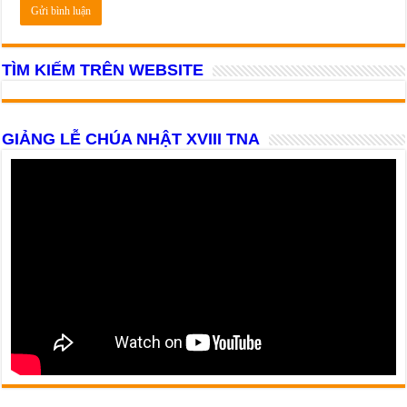
TÌM KIẾM TRÊN WEBSITE
GIẢNG LỄ CHÚA NHẬT XVIII TNA