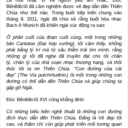
Là một nhạc sĩ và người yêu âm nhạc, Đức
Bênêđictô đã cảm nghiệm được vẻ đẹp dẫn đến Thiên
Chúa như thế nào. Trong buổi tiếp kiến chung vào
tháng 8. 2011, ngài đã chia sẻ rằng buổi hòa nhạc
Bach ở Munich đã khiến ngài xúc động ra sao:
Ở phần
cuối của
đoạn cuối cùng, một trong những
bản Cantatas
(Đại hợp xướng), tôi cảm thấy, không
phải bằng lý trí
mà từ sâu thẳm trái tim mình, rằng
những gì tôi đã nghe đã truyền đạt cho tôi
chân
lý,
chân lý của nhà soạn nhạc thượng
hạng, và thôi
thúc tôi tạ ơn Thiên Chúa
. “
Con đường của cái
đẹp”
(The Via pulchritudinis
) là một trong những con
đường có thể dẫn đến Thiên Chúa và giúp chúng ta
gặp gỡ Ngài.
Đức Bênêđictô XVI cũng khẳng định:
Có những biểu hiện nghệ thuật là những con đường
đích thực dẫn đến Thiên Chúa,
Đấng là Vẻ đẹp tối
cao, và thậm chí còn giúp phát triển mối tương quan