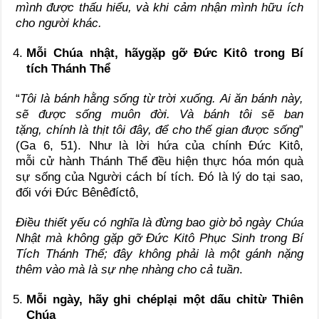
mình được thấu hiểu, và khi cảm nhận mình hữu ích
cho người khác.
Mỗi Chúa nhật, hãy
gặp gỡ Đức Kitô trong Bí
tích Thánh Thể
“
Tôi là bánh hằng sống từ trời xuống.
Ai ăn bánh này,
sẽ được sống muôn đời.
Và bánh tôi sẽ ban
tặng,
chính là thịt tôi đây,
để cho thế gian được sống
”
(Ga 6, 51). Như là lời hứa của chính Đức Kitô,
mỗi cử hành Thánh Thể đều hiện thực hóa món quà
sự sống của Người cách bí tích. Đó là lý do tại sao,
đối với Đức Bênêđíctô,
Điều thiết yếu có nghĩa là đừng bao giờ bỏ ngày Chúa
Nhật mà không gặp gỡ Đức Kitô Phục Sinh trong Bí
Tích Thánh Thể; đây không phải là một gánh nặng
thêm vào
mà là sự
nhẹ nhàng cho
cả tuần
.
Mỗi ngày, hãy ghi chép
lại một dấu chỉ
từ Thiên
Chúa