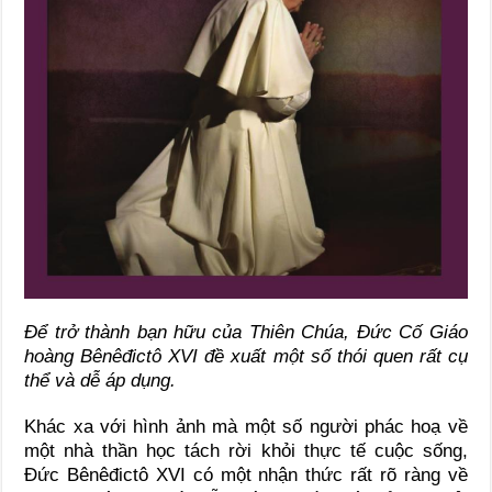
Để trở thành bạn hữu
của Thiên Chúa, Đức
Cố Giáo
hoàng
Bênêđictô
XVI đề xuất một số thói quen rất
cụ
thể và dễ áp
dụng.
Khác xa với hình ảnh mà một số người phác hoạ về
một nhà thần học tách rời khỏi thực tế cuộc sống,
Đức Bênêđictô XVI có một nhận thức rất rõ ràng về