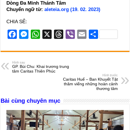
Dòng Đa Minh Thánh Tâm
Chuyển ngữ từ:
aleteia.org (19. 02. 2023)
CHIA SẺ:
F
M
W
X
T
Vi
E
S
a
e
h
hr
b
m
h
c
ss
at
e
er
ail
ar
e
e
s
a
e
Hình sau
GP. Bùi Chu: Khai trương trung
b
n
A
d
tâm Caritas Thiên Phúc
Hình trước
o
g
p
s
Caritas Huế – Ban Khuyết Tật
thăm viếng những hoàn cảnh
o
er
p
thương tâm
k
Bài cùng chuyên mục