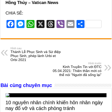
Hồng Thủy – Vatican News
CHIA SẺ:
F
M
W
X
T
Vi
E
S
a
e
h
hr
b
m
h
c
ss
at
e
er
ail
ar
e
e
s
a
e
Hình sau
Thánh Lễ Phục Sinh và Sứ điệp
b
n
A
d
Phục Sinh, phép lành Urbi et
Orbi 2021
o
g
p
s
Hình trước
Kinh Truyền Tin với ĐTC
o
er
p
05.04.2021: Thiên thần mới có
thể nói “Người đã sống lại”
k
Bài cùng chuyên mục
10 nguyên nhân chính khiến hôn nhân ngày
nay đổ vỡ và cách phòng tránh