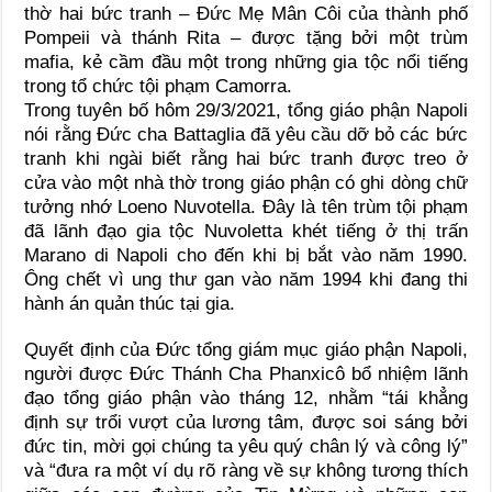
thờ hai bức tranh – Đức Mẹ Mân Côi của thành phố
Pompeii và thánh Rita – được tặng bởi một trùm
mafia, kẻ cầm đầu một trong những gia tộc nổi tiếng
trong tổ chức tội phạm Camorra.
Trong tuyên bố hôm 29/3/2021, tổng giáo phận Napoli
nói rằng Đức cha Battaglia đã yêu cầu dỡ bỏ các bức
tranh khi ngài biết rằng hai bức tranh được treo ở
cửa vào một nhà thờ trong giáo phận có ghi dòng chữ
tưởng nhớ Loeno Nuvotella. Đây là tên trùm tội phạm
đã lãnh đạo gia tộc Nuvoletta khét tiếng ở thị trấn
Marano di Napoli cho đến khi bị bắt vào năm 1990.
Ông chết vì ung thư gan vào năm 1994 khi đang thi
hành án quản thúc tại gia.
Quyết định của Đức tổng giám mục giáo phận Napoli,
người được Đức Thánh Cha Phanxicô bổ nhiệm lãnh
đạo tổng giáo phận vào tháng 12, nhằm “tái khẳng
định sự trổi vượt của lương tâm, được soi sáng bởi
đức tin, mời gọi chúng ta yêu quý chân lý và công lý”
và “đưa ra một ví dụ rõ ràng về sự không tương thích