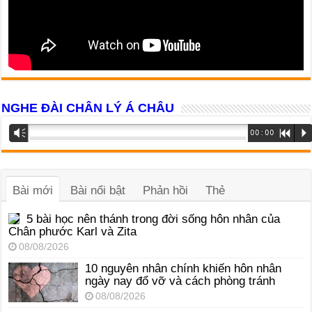
NGHE ĐÀI CHÂN LÝ Á CHÂU
Trình
Vm
00:00
R
P
phát
âm
thanh
Bài mới
Bài nổi bật
Phản hồi
Thẻ
5 bài học nên thánh trong đời sống hôn nhân của
Chân phước Karl và Zita
08/08/2026
10 nguyên nhân chính khiến hôn nhân
ngày nay đổ vỡ và cách phòng tránh
08/08/2026