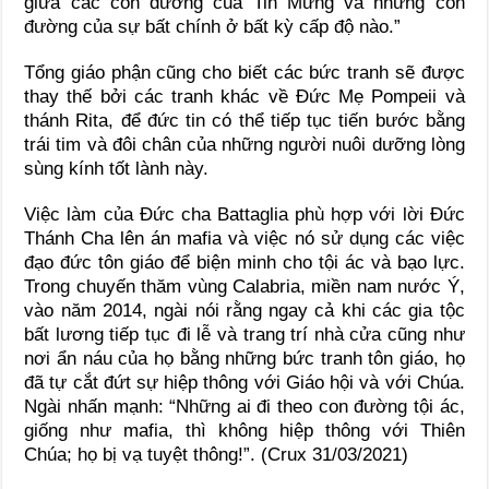
giữa các con đường của Tin Mừng và những con
đường của sự bất chính ở bất kỳ cấp độ nào.”
Tổng giáo phận cũng cho biết các bức tranh sẽ được
thay thế bởi các tranh khác về Đức Mẹ Pompeii và
thánh Rita, để đức tin có thể tiếp tục tiến bước bằng
trái tim và đôi chân của những người nuôi dưỡng lòng
sùng kính tốt lành này.
Việc làm của Đức cha Battaglia phù hợp với lời Đức
Thánh Cha lên án mafia và việc nó sử dụng các việc
đạo đức tôn giáo để biện minh cho tội ác và bạo lực.
Trong chuyến thăm vùng Calabria, miền nam nước Ý,
vào năm 2014, ngài nói rằng ngay cả khi các gia tộc
bất lương tiếp tục đi lễ và trang trí nhà cửa cũng như
nơi ẩn náu của họ bằng những bức tranh tôn giáo, họ
đã tự cắt đứt sự hiệp thông với Giáo hội và với Chúa.
Ngài nhấn mạnh: “Những ai đi theo con đường tội ác,
giống như mafia, thì không hiệp thông với Thiên
Chúa; họ bị vạ tuyệt thông!”. (Crux 31/03/2021)