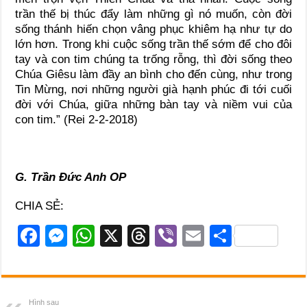
trần thế bị thúc đẩy làm những gì nó muốn, còn đời
sống thánh hiến chọn vâng phục khiêm hạ như tự do
lớn hơn. Trong khi cuộc sống trần thế sớm để cho đôi
tay và con tim chúng ta trống rỗng, thì đời sống theo
Chúa Giêsu làm đầy an bình cho đến cùng, như trong
Tin Mừng, nơi những người già hạnh phúc đi tới cuối
đời với Chúa, giữa những bàn tay và niềm vui của
con tim.” (Rei 2-2-2018)
G. Trần Đức Anh OP
CHIA SẺ:
F
M
W
X
T
Vi
E
S
a
e
h
hr
b
m
h
c
ss
at
e
er
ail
ar
e
e
s
a
e
Hình sau