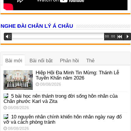
NGHE ĐÀI CHÂN LÝ Á CHÂU
Trình
Vm
00:00
R
P
phát
âm
thanh
Bài mới
Bài nổi bật
Phản hồi
Thẻ
Hiệp Hội Đa Minh Tin Mừng: Thánh Lễ
Tuyên Khấn năm 2026
08/08/2026
5 bài học nên thánh trong đời sống hôn nhân của
Chân phước Karl và Zita
08/08/2026
10 nguyên nhân chính khiến hôn nhân ngày nay đổ
vỡ và cách phòng tránh
08/08/2026