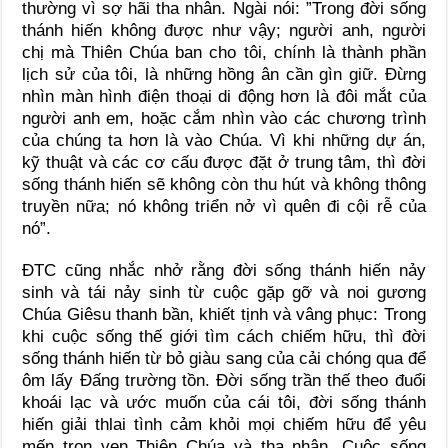
thường vì sợ hãi tha nhân. Ngài nói: ”Trong đời sống
thánh hiến không được như vậy; người anh, người
chị mà Thiên Chúa ban cho tôi, chính là thành phần
lịch sử của tôi, là những hồng ân cần gìn giữ. Đừng
nhìn màn hình điện thoại di động hơn là đôi mắt của
người anh em, hoặc cắm nhìn vào các chương trình
của chúng ta hơn là vào Chúa. Vì khi những dự án,
kỹ thuật và các cơ cấu được đặt ở trung tâm, thì đời
sống thánh hiến sẽ không còn thu hút và không thông
truyền nữa; nó không triển nở vì quên đi cội rễ của
nó”.
ĐTC cũng nhắc nhở rằng đời sống thánh hiến nảy
sinh và tái nảy sinh từ cuộc gặp gỡ và noi gương
Chúa Giêsu thanh bần, khiết tịnh và vâng phục: Trong
khi cuộc sống thế giới tìm cách chiếm hữu, thì đời
sống thánh hiến từ bỏ giàu sang của cải chóng qua để
ôm lấy Đấng trường tồn. Đời sống trần thế theo đuổi
khoái lạc và ước muốn của cái tôi, đời sống thánh
hiến giải thlai tình cảm khỏi mọi chiếm hữu để yêu
mến trọn vẹn Thiên Chúa và tha nhân. Cuộc sống