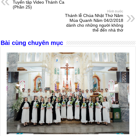
Tuyển tập Video Thánh Ca
b
n
A
d
(Phần 25)
Hình trước
o
g
p
s
Thánh lễ Chúa Nhật Thứ Năm
Mùa Quanh Năm 04/2/2018
o
er
p
dành cho những người không
thể đến nhà thờ
k
Bài cùng chuyên mục