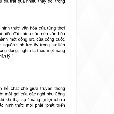
ụ đã trải qua nhiều thay đổi trong
 hình thức văn hóa của từng thời
hí biến đổi chính các nền văn hóa
 thành một động lực của công cuộc
 nguồn sinh lực ấy trong sự liên
sống động, nghĩa là theo một năng
ân lý.”
 hệ chặt chẽ giữa truyền thống
lời mời gọi của các nghị phụ Công
ỉ khi thật sự “mang lại lợi ích rõ
c hình thức mới phải “phát triển