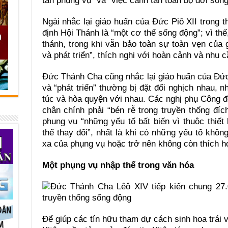
tân phụng vụ” và “việc canh tân toàn bộ đời sốn
Ngài nhắc lại giáo huấn của Đức Piô XII trong 
định Hội Thánh là “một cơ thể sống động”; vì th
thánh, trong khi vẫn bảo toàn sự toàn vẹn của 
và phát triển”, thích nghi với hoàn cảnh và nhu c
Đức Thánh Cha cũng nhắc lại giáo huấn của Đức
và “phát triển” thường bị đặt đối nghịch nhau, 
túc và hòa quyện với nhau. Các nghị phụ Công đồ
chân chính phải “bén rễ trong truyền thống đích
phụng vụ “những yếu tố bất biến vì thuộc thiết 
thể thay đổi”, nhất là khi có những yếu tố khô
xa của phụng vụ hoặc trở nên không còn thích h
Một phụng vụ nhập thể trong văn hóa
Để giúp các tín hữu tham dự cách sinh hoa trá