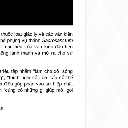
i thuộc loạt giáo lý về các văn kiện
 chế phụng vụ thánh
Sacrosanctum
mục tiêu của văn kiện đầu tiên
thống lành mạnh và mở ra cho sự
 triệu tập nhằm “làm cho đời sống
g”, “thích nghi các cơ cấu có thể
ọi điều góp phần vào sự hiệp nhất
ời “củng cố những gì giúp mời gọi
nh