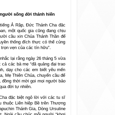
 người sống đời thánh hiến
à tiếng Ả Rập, Đức Thánh Cha đặc
an, một quốc gia cũng đang chịu
người cầu xin Chúa Thánh Thần để
ruyền thống đích thực có thể củng
trọn vẹn của các tín hữu”.
nhắc lại rằng ngày 26 tháng 5 vừa
t cả các bà mẹ “đã quảng đại trao
h, dạy cho các em biết yêu mến
ia, Mẹ Thiên Chúa, chuyển cầu để
, đồng thời mời gọi mọi người bảo
qua đời tự nhiên.
ha đặc biệt ngỏ lời với các tu sĩ
tu thuộc Liên hiệp Bề trên Thượng
apuchin Thánh Gia, Dòng Ursuline
. Ngài cầu chúc mỗi người “khơi