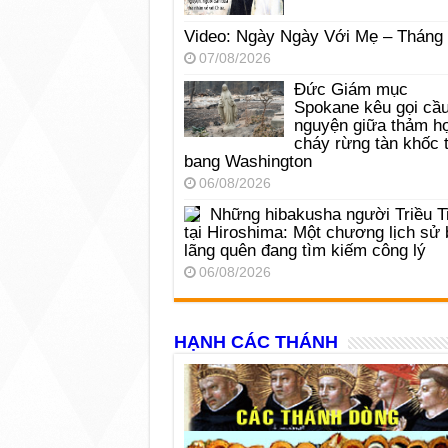
Video: Ngày Ngày Với Mẹ – Tháng
07/08/2026
Đức Giám mục
Spokane kêu gọi cầ
nguyện giữa thảm h
cháy rừng tàn khốc t
bang Washington
06/08/2026
Những hibakusha người Triều T
tại Hiroshima: Một chương lịch sử 
lãng quên đang tìm kiếm công lý
06/08/2026
HẠNH CÁC THÁNH