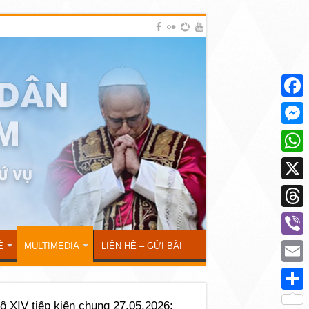
Face
Mess
What
X
Thre
Viber
Ẻ
MULTIMEDIA
LIÊN HỆ – GỬI BÀI
Emai
Shar
 XIV tiếp kiến chung 27.05.2026: