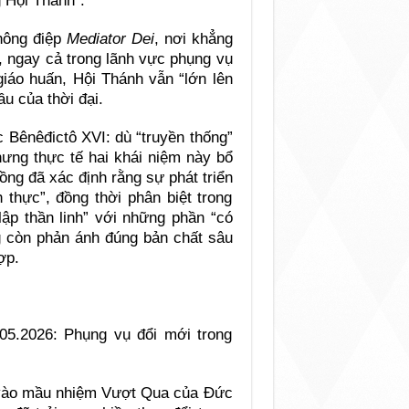
g Hội Thánh”.
thông điệp
Mediator Dei
, nơi khẳng
ế, ngay cả trong lãnh vực phụng vụ
giáo huấn, Hội Thánh vẫn “lớn lên
ầu của thời đại.
 Bênêđictô XVI: dù “truyền thống”
nhưng thực tế hai khái niệm này bổ
ng đã xác định rằng sự phát triển
 thực”, đồng thời phân biệt trong
lập thần linh” với những phần “có
ng còn phản ánh đúng bản chất sâu
ợp.
i vào mầu nhiệm Vượt Qua của Đức