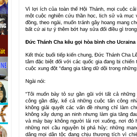
Vì lợi ích của toàn thể Hội Thánh, mọi cuộc cả
một cuộc nghiên cứu thần học, lịch sử và mục
đồng, theo ngài, muốn tránh gây hoang mang ch
bất cứ ai tự ý thêm bớt hay sửa đổi điều gì tron
Đức Thánh Cha kêu gọi hòa bình cho Ucraina
Kết thúc buổi tiếp kiến chung, Đức Thánh Cha L
tâm đặc biệt đối với các quốc gia đang bị chiến 
cuộc xung đột “đang gia tăng dữ dội trong những
Ngài nói:
“Tôi muốn bày tỏ sự gần gũi với tất cả những
công gần đây, kể cả những cuộc tấn công nh
không giải quyết các vấn đề nhưng chỉ làm ch
không xây dựng an ninh nhưng làm gia tăng đau
và máy bay không người lái rơi xuống, nơi đó
những nơi cầu nguyện bị phá hủy; những mạng 
dâng mọi dân tộc đang chịu thương tích vì ch