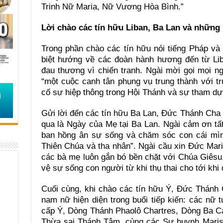
Trinh Nữ Maria, Nữ Vương Hòa Bình.”
Lời chào các tín hữu Liban, Ba Lan và những
Trong phần chào các tín hữu nói tiếng Pháp v
biệt hướng về các đoàn hành hương đến từ Lib
đau thương vì chiến tranh. Ngài mời gọi mọi 
“một cuộc canh tân phụng vụ trung thành với t
cố sự hiệp thông trong Hội Thánh và sự tham dự 
Gửi lời đến các tín hữu Ba Lan, Đức Thánh Cha 
qua là Ngày của Mẹ tại Ba Lan. Ngài cảm ơn tấ
ban hồng ân sự sống và chăm sóc con cái mìn
Thiên Chúa và tha nhân”. Ngài cầu xin Đức Mar
các bà mẹ luôn gắn bó bền chặt với Chúa Giêsu
vệ sự sống con người từ khi thụ thai cho tới khi 
Cuối cùng, khi chào các tín hữu Ý, Đức Thánh C
nam nữ hiện diện trong buổi tiếp kiến: các nữ 
cấp Ý, Dòng Thánh Phaolô Chartres, Dòng Ba C
Thừa sai Thánh Tâm, cùng các Sư huynh Marist