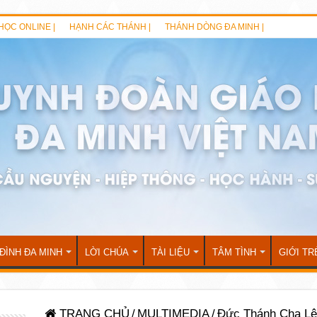
HỌC ONLINE |
HẠNH CÁC THÁNH |
THÁNH DÒNG ĐA MINH |
 ĐÌNH ĐA MINH
LỜI CHÚA
TÀI LIỆU
TÂM TÌNH
GIỚI TR
TRANG CHỦ
/
MULTIMEDIA
/
Đức Thánh Cha Lêô