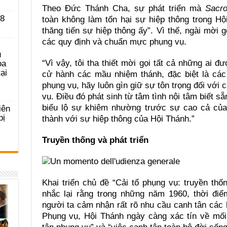
Theo Đức Thánh Cha, sự phát triển mà
Sacro
 8
toàn không làm tổn hại sự hiệp thông trong Hội
thăng tiến sự hiệp thông ấy”. Vì thế, ngài mời 
các quy định và chuẩn mực phụng vụ.
u
“Vì vậy, tôi tha thiết mời gọi tất cả những ai đ
ọa
ại
cử hành các mầu nhiệm thánh, đặc biệt là các
phụng vụ, hãy luôn gìn giữ sự tôn trọng đối với
vụ. Điều đó phát sinh từ tâm tình nội tâm biết s
biểu lộ sự khiêm nhường trước sự cao cả của
iên
bị
thành với sự hiệp thông của Hội Thánh.”
Truyền thống và phát triển
Khai triển chủ đề “Cải tổ phụng vụ: truyền th
nhắc lại rằng trong những năm 1960, thời điể
người ta cảm nhận rất rõ nhu cầu canh tân các 
Phụng vụ, Hội Thánh ngày càng xác tín về mối 