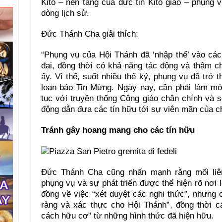
Kitô – nền tảng của đức tin Kitô giáo – phụng v
dòng lịch sử.
Đức Thánh Cha giải thích:
“Phụng vụ của Hội Thánh đã ‘nhập thể’ vào các
đại, đồng thời có khả năng tác động và thậm c
ấy. Vì thế, suốt nhiều thế kỷ, phụng vụ đã trở
loan báo Tin Mừng. Ngày nay, cần phải làm mới
tục với truyền thống Công giáo chân chính và 
động dẫn đưa các tín hữu tới sự viên mãn của ch
Tránh gây hoang mang cho các tín hữu
Đức Thánh Cha cũng nhấn mạnh rằng mối liên
phụng vụ và sự phát triển được thể hiện rõ nơi 
đồng về việc “xét duyệt các nghi thức”, nhưng ch
ràng và xác thực cho Hội Thánh”, đồng thời cá
cách hữu cơ” từ những hình thức đã hiện hữu.