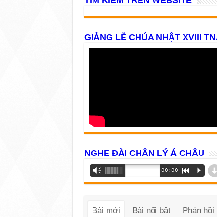
TÌM KIẾM TRÊN WEBSITE
GIẢNG LỄ CHÚA NHẬT XVIII TN
NGHE ĐÀI CHÂN LÝ Á CHÂU
Trình
Vm
00:00
R
P
phát
âm
thanh
Bài mới
Bài nổi bật
Phản hồi