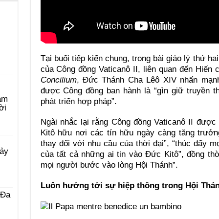
Tại buổi tiếp kiến chung, trong bài giáo lý thứ ha
của Công đồng Vaticanô II, liên quan đến Hiến
Concilium
, Đức Thánh Cha Lêô XIV nhấn mạnh 
được Công đồng ban hành là “gìn giữ truyền 
àm
phát triển hợp pháp”.
ời
Ngài nhắc lại rằng Công đồng Vaticanô II được
Kitô hữu nơi các tín hữu ngày càng tăng trưởn
thay đổi với nhu cầu của thời đại”, “thúc đẩy m
Bảy
của tất cả những ai tin vào Đức Kitô”, đồng th
mọi người bước vào lòng Hội Thánh”.
Luôn hướng tới sự hiệp thông trong Hội Thá
 Ða