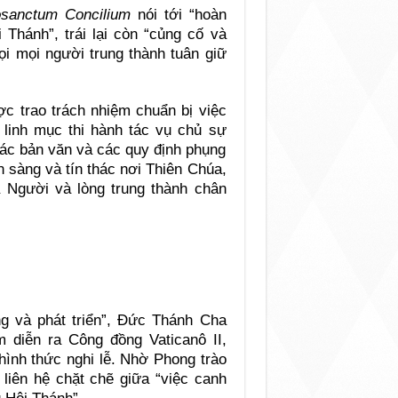
sanctum Concilium
nói tới “hoàn
 Thánh”, trái lại còn “củng cố và
gọi mọi người trung thành tuân giữ
ược trao trách nhiệm chuẩn bị việc
 linh mục thi hành tác vụ chủ sự
 các bản văn và các quy định phụng
ẵn sàng và tín thác nơi Thiên Chúa,
 Người và lòng trung thành chân
ống và phát triển”, Đức Thánh Cha
m diễn ra Công đồng Vaticanô II,
hình thức nghi lễ. Nhờ Phong trào
liên hệ chặt chẽ giữa “việc canh