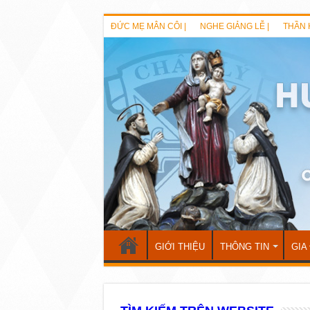
ĐỨC MẸ MÂN CÔI |
NGHE GIẢNG LỄ |
THẦN 
GIỚI THIỆU
THÔNG TIN
GIA