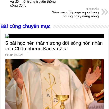
vụ đổi mới trong truyền thống
o
g
p
s
sống động
Hình trước
o
er
p
Năm mẹo giúp ngủ ngon trong
những ngày nắng nóng
k
Bài cùng chuyên mục
5 bài học nên thánh trong đời sống hôn nhân
của Chân phước Karl và Zita
08/08/2026