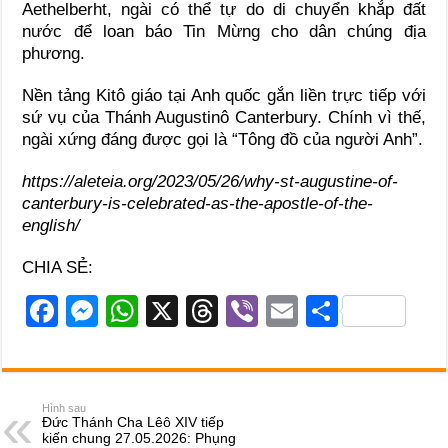
Aethelberht, ngài có thể tự do di chuyển khắp đất
nước để loan báo Tin Mừng cho dân chúng địa
phương.
Nền tảng Kitô giáo tại Anh quốc gắn liền trực tiếp với
sứ vụ của Thánh Augustinô Canterbury. Chính vì thế,
ngài xứng đáng được gọi là “Tông đồ của người Anh”.
https://aleteia.org/2023/05/26/why-st-augustine-of-
canterbury-is-celebrated-as-the-apostle-of-the-
english/
CHIA SẺ:
F
M
W
X
T
Vi
E
S
a
e
h
hr
b
m
h
c
ss
at
e
er
ail
ar
e
e
s
a
e
Hình sau
Đức Thánh Cha Lêô XIV tiếp
b
n
A
d
kiến chung 27.05.2026: Phụng