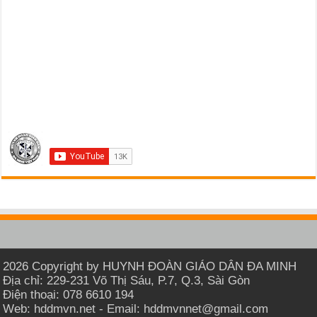
2026 Copyright by HUYNH ĐOÀN GIÁO DÂN ĐA MINH
Địa chỉ: 229-231 Võ Thị Sáu, P.7, Q.3, Sài Gòn
Điện thoại: 078 6610 194
Web: hddmvn.net - Email: hddmvnnet@gmail.com