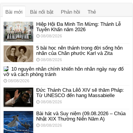
thanh
Bài mới
Bài nổi bật
Phản hồi
Thẻ
Hiệp Hội Đa Minh Tin Mừng: Thánh Lễ
Tuyên Khấn năm 2026
08/08/2026
5 bài học nên thánh trong đời sống hôn
nhân của Chân phước Karl và Zita
08/08/2026
10 nguyên nhân chính khiến hôn nhân ngày nay đổ
vỡ và cách phòng tránh
08/08/2026
Đức Thánh Cha Lêô XIV sẽ thăm Pháp:
Từ UNESCO đến hang Massabielle
08/08/2026
Bài hát và Suy niệm (09.08.2026 – Chúa
Nhật XIX Thường Niên Năm A)
08/08/2026