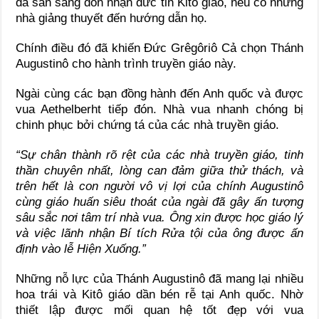
đã sẵn sàng đón nhận đức tin Kitô giáo, nếu có những
nhà giảng thuyết đến hướng dẫn họ.
Chính điều đó đã khiến Đức Grêgôriô Cả chọn Thánh
Augustinô cho hành trình truyền giáo này.
Ngài cùng các bạn đồng hành đến Anh quốc và được
vua Aethelberht tiếp đón. Nhà vua nhanh chóng bị
chinh phục bởi chứng tá của các nhà truyền giáo.
“Sự chân thành rõ rệt của các nhà truyền giáo, tinh
thần chuyên nhất, lòng can đảm giữa thử thách, và
trên hết là con người vô vị lợi của chính Augustinô
cùng giáo huấn siêu thoát của ngài đã gây ấn tượng
sâu sắc nơi tâm trí nhà vua. Ông xin được học giáo lý
và việc lãnh nhận Bí tích Rửa tội của ông được ấn
định vào lễ Hiện Xuống.”
Những nỗ lực của Thánh Augustinô đã mang lại nhiều
hoa trái và Kitô giáo dần bén rễ tại Anh quốc. Nhờ
thiết lập được mối quan hệ tốt đẹp với vua