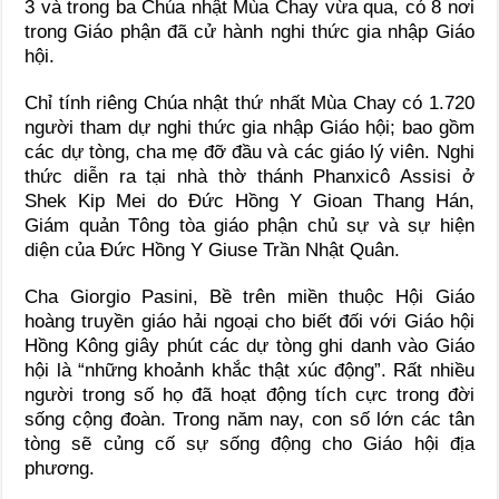
3 và trong ba Chúa nhật Mùa Chay vừa qua, có 8 nơi
trong Giáo phận đã cử hành nghi thức gia nhập Giáo
hội.
Chỉ tính riêng Chúa nhật thứ nhất Mùa Chay có 1.720
người tham dự nghi thức gia nhập Giáo hội; bao gồm
các dự tòng, cha mẹ đỡ đầu và các giáo lý viên. Nghi
thức diễn ra tại nhà thờ thánh Phanxicô Assisi ở
Shek Kip Mei do Đức Hồng Y Gioan Thang Hán,
Giám quản Tông tòa giáo phận chủ sự và sự hiện
diện của Đức Hồng Y Giuse Trần Nhật Quân.
Cha Giorgio Pasini, Bề trên miền thuộc Hội Giáo
hoàng truyền giáo hải ngoại cho biết đối với Giáo hội
Hồng Kông giây phút các dự tòng ghi danh vào Giáo
hội là “những khoảnh khắc thật xúc động”. Rất nhiều
người trong số họ đã hoạt động tích cực trong đời
sống cộng đoàn. Trong năm nay, con số lớn các tân
tòng sẽ củng cố sự sống động cho Giáo hội địa
phương.