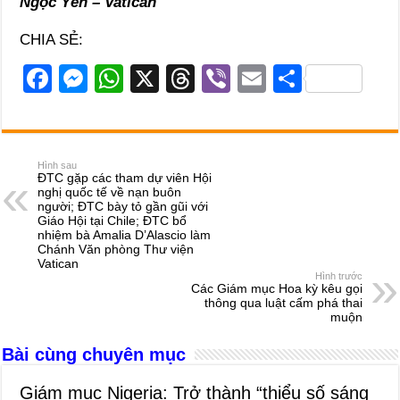
Ngọc Yến – Vatican
CHIA SẺ:
F
M
W
X
T
Vi
E
S
a
e
h
hr
b
m
h
c
ss
at
e
er
ail
ar
e
e
s
a
e
Hình sau
ĐTC gặp các tham dự viên Hội
b
n
A
d
nghị quốc tế về nạn buôn
người; ĐTC bày tỏ gần gũi với
o
g
p
s
Giáo Hội tại Chile; ĐTC bổ
nhiệm bà Amalia D’Alascio làm
o
er
p
Chánh Văn phòng Thư viện
Vatican
k
Hình trước
Các Giám mục Hoa kỳ kêu gọi
thông qua luật cấm phá thai
muộn
Bài cùng chuyên mục
Giám mục Nigeria: Trở thành “thiểu số sáng