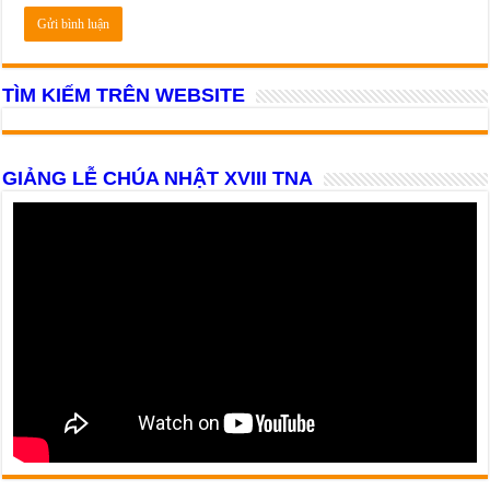
TÌM KIẾM TRÊN WEBSITE
GIẢNG LỄ CHÚA NHẬT XVIII TNA