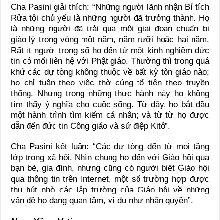
Cha Pasini giải thích: “Những người lãnh nhận Bí tích
Rửa tội chủ yếu là những người đã trưởng thành. Họ
là những người đã trải qua một giai đoạn chuẩn bị
giáo lý trong vòng một năm, năm rưỡi hoặc hai năm.
Rất ít người trong số họ đến từ một kinh nghiệm đức
tin có mối liên hệ với Phật giáo. Thường thì trong quá
khứ các dự tòng không thuộc về bất kỳ tôn giáo nào;
họ chỉ tuân theo việc thờ cúng tổ tiên theo truyền
thống. Nhưng trong những thực hành này họ không
tìm thấy ý nghĩa cho cuộc sống. Từ đây, họ bắt đầu
một hành trình tìm kiếm cá nhân; và từ từ họ được
dẫn đến đức tin Công giáo và sứ điệp Kitô”.
Cha Pasini kết luận: “Các dự tòng đến từ mọi tầng
lớp trong xã hội. Nhìn chung họ đến với Giáo hội qua
bạn bè, gia đình, nhưng cũng có người biết Giáo hội
qua thông tin trên Internet, một số trường hợp được
thu hút nhờ các lập trường của Giáo hội về những
vấn đề họ đang quan tâm, ví dụ như nhân quyền”.