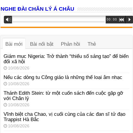
NGHE ĐÀI CHÂN LÝ Á CHÂU
Trình
Vm
00:00
R
P
phát
âm
thanh
Bài mới
Bài nổi bật
Phản hồi
Thẻ
Giám mục Nigeria: Trở thành “thiểu số sáng tạo” để biến
đổi xã hội
10/08/2026
Nếu các dòng tu Công giáo là những thể loại âm nhạc
10/08/2026
Thánh Edith Stein: từ một cuốn sách đến cuộc gặp gỡ
với Chân lý
10/08/2026
Vĩnh biệt cha Chao, vị cuối cùng của các đan sĩ tử đạo
Trappist Hà Bắc
10/08/2026