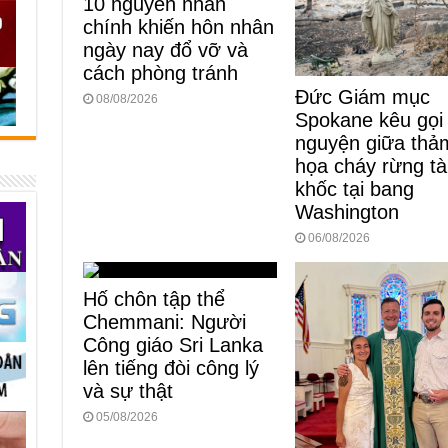
10 nguyên nhân
chính khiến hôn nhân
ngày nay đổ vỡ và
cách phòng tránh
Đức Giám mục
08/08/2026
Spokane kêu gọi
nguyện giữa thả
họa cháy rừng t
khốc tại bang
Washington
06/08/2026
Hố chôn tập thể
Chemmani: Người
Công giáo Sri Lanka
lên tiếng đòi công lý
và sự thật
05/08/2026