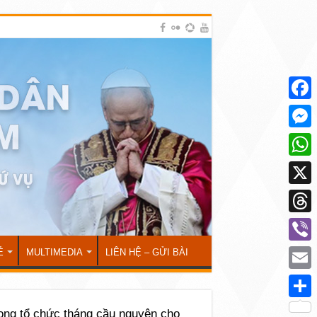
Face
Mess
What
X
Thre
Viber
Ẻ
MULTIMEDIA
LIÊN HỆ – GỬI BÀI
Emai
Shar
ng tổ chức tháng cầu nguyện cho