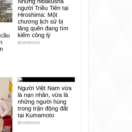
Những hibakusha
người Triều Tiên tại
Hiroshima: Một
chương lịch sử bị
lãng quên đang tìm
kiếm công lý
 cầu
m
06/08/2026
àn
Người Việt Nam vừa
là nạn nhân, vừa là
những người hùng
trong trận động đất
tại Kumamoto
03/08/2026