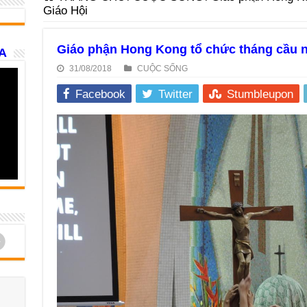
Giáo Hội
Giáo phận Hong Kong tổ chức tháng cầu 
A
31/08/2018
CUỘC SỐNG
Facebook
Twitter
Stumbleupon
d