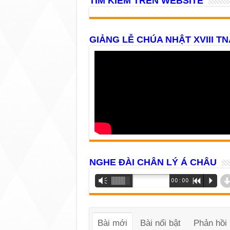
TÌM KIẾM TRÊN WEBSITE
GIẢNG LỄ CHÚA NHẬT XVIII TN
NGHE ĐÀI CHÂN LÝ Á CHÂU
Trình
Vm
00:00
R
P
phát
âm
thanh
Bài mới
Bài nổi bật
Phản hồi