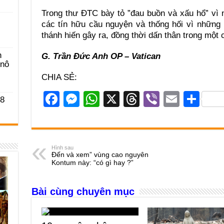
Trong thư ĐTC bày tỏ ”đau buồn và xấu hổ” vì 
các tín hữu cầu nguyện và thống hối vì những 
thánh hiến gây ra, đồng thời dấn thân trong một
n
G. Trần Đức Anh OP – Vatican
-nô
CHIA SẺ:
F
M
W
X
T
Vi
E
S
 8
a
e
h
hr
b
m
h
c
ss
at
e
er
ail
ar
e
e
s
a
e
Hình sau
Đến và xem” vùng cao nguyên
b
n
A
d
Kontum này: “có gì hay ?”
o
g
p
s
Bài cùng chuyên mục
o
er
p
k