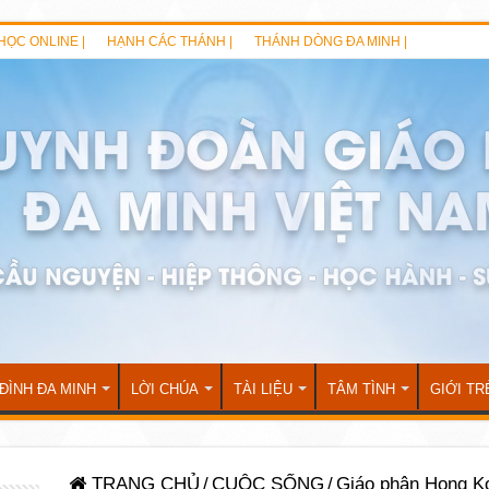
HỌC ONLINE |
HẠNH CÁC THÁNH |
THÁNH DÒNG ĐA MINH |
 ĐÌNH ĐA MINH
LỜI CHÚA
TÀI LIỆU
TÂM TÌNH
GIỚI TR
TRANG CHỦ
/
CUỘC SỐNG
/
Giáo phận Hong Ko