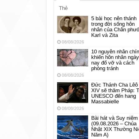
Thẻ
5 bài học nên thánh
trong đời sống hôn
nhân của Chân phư
Karl và Zita
08/08/2026
10 nguyên nhân chí
khiến hôn nhân ngày
nay đổ vỡ và cách
phòng tránh
08/08/2026
Đức Thánh Cha Lêô
XIV sẽ thăm Pháp: 
UNESCO đến hang
Massabielle
08/08/2026
Bài hát và Suy niệm
(09.08.2026 – Chúa
Nhật XIX Thường Ni
Năm A)