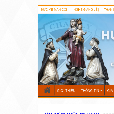
ĐỨC MẸ MÂN CÔI |
NGHE GIẢNG LỄ |
THẦN 
GIỚI THIỆU
THÔNG TIN
GIA