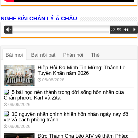
NGHE ĐÀI CHÂN LÝ Á CHÂU
Trình
Vm
00:00
R
P
phát
âm
thanh
Bài mới
Bài nổi bật
Phản hồi
Thẻ
Hiệp Hội Đa Minh Tin Mừng: Thánh Lễ
Tuyên Khấn năm 2026
08/08/2026
5 bài học nên thánh trong đời sống hôn nhân của
Chân phước Karl và Zita
08/08/2026
10 nguyên nhân chính khiến hôn nhân ngày nay đổ
vỡ và cách phòng tránh
08/08/2026
Đức Thánh Cha Lêô XIV sẽ thăm Pháp: