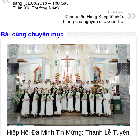
b
n
A
d
sàng (31.08.2018 – Thứ Sáu
Tuần XXI Thường Niên)
o
g
p
s
Hình trước
Giáo phận Hong Kong tổ chức
o
er
p
tháng cầu nguyện cho Giáo Hội
k
Bài cùng chuyên mục
Hiệp Hội Đa Minh Tin Mừng: Thánh Lễ Tuyên