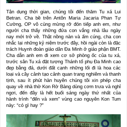
Tận dụng thời gian, chúng tôi đến thăm Tu xá Lui
Betran. Cha bề trên Antôn Maria Jacaria Phan Tự
Cường, OP vô cùng mừng rỡ đón tiếp anh em, như
người cha thấy những đứa con vắng nhà lâu ngày
nay mới trở về. Thật nồng nàn và ấm cúng, cha con
nhắc lại những kỷ niệm trước đây, hồi ngài còn là đặc
trách Huynh đoàn giáo dân Đa Minh ở giáo phận BMT.
Cha dẫn anh em đi xem cơ sở phòng ốc của tu xá,
trước sân Tu xá đặt tượng Thánh tổ phụ Đa Minh cao
đẹp bằng đá, dưới đất cạnh những lối đi là hoa các
loại và cây cảnh tạo cảnh quan trang nghiêm và thanh
tịnh, sau ít phút hàn huyên chúng tôi xin phép cha
quay về nhà thờ Kon Rờ Bàng dùng cơm trưa và nghỉ
ngơi, đến đây là hết buổi sáng ngày thứ nhất của
hành trình “đến và xem” vùng cao nguyên Kon Tum
này: “có gì hay ?”