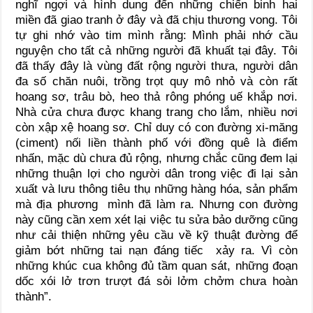
nghĩ ngợi và hình dung đến những chiến binh hai
miền đã giao tranh ở đây và đã chịu thương vong. Tôi
tự ghi nhớ vào tim mình rằng: Mình phải nhớ cầu
nguyện cho tất cả những người đã khuất tại đây. Tôi
đã thấy đây là vùng đất rộng người thưa, người dân
đa số chăn nuôi, trồng trọt quy mô nhỏ và còn rất
hoang sơ, trâu bò, heo thả rông phóng uế khắp nơi.
Nhà cửa chưa được khang trang cho lắm, nhiều nơi
còn xập xệ hoang sơ. Chỉ duy có con đường xi-măng
(ciment) nối liền thành phố với đồng quê là điểm
nhấn, mặc dù chưa đủ rộng, nhưng chắc cũng đem lại
những thuận lợi cho người dân trong việc đi lại sản
xuất và lưu thông tiêu thụ những hàng hóa, sản phẩm
mà địa phương mình đã làm ra. Nhưng con đường
này cũng cần xem xét lại việc tu sửa bảo dưỡng cũng
như cải thiện những yêu cầu về kỹ thuật đường để
giảm bớt những tai nạn đáng tiếc xảy ra. Vì còn
những khúc cua không đủ tầm quan sát, những đoạn
dốc xói lở trơn trượt đá sỏi lởm chởm chưa hoàn
thành”.