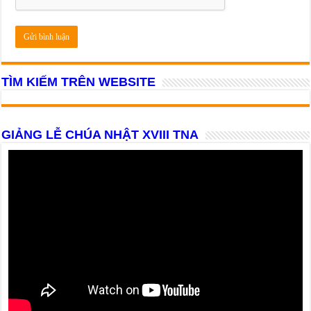
TÌM KIẾM TRÊN WEBSITE
GIẢNG LỄ CHÚA NHẬT XVIII TNA