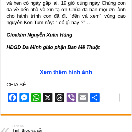
và hẹn có ngày gặp lại. 19 giờ cùng ngày Chúng con
đã về đến nhà và xin tạ ơn Chúa đã ban mọi ơn lành
cho hành trình con đã đi, “đến và xem” vùng cao
nguyên Kon Tum này: “ có gì hay ?”…
Gioakim Nguyễn Xuân Hùng
HĐGD Đa Minh giáo phận Ban Mê Thuột
Xem thêm hình ảnh
CHIA SẺ:
F
M
W
X
T
Vi
E
S
a
e
h
hr
b
m
h
c
ss
at
e
er
ail
ar
e
e
s
a
e
Hình sau
Tỉnh thức và sẵn