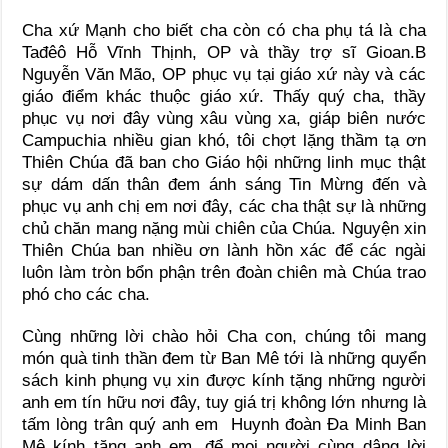
Cha xứ Mạnh cho biết cha còn có cha phụ tá là cha
Tađêô Hỗ Vĩnh Thịnh, OP và thầy trợ sĩ Gioan.B
Nguyễn Văn Mão, OP phục vụ tại giáo xứ này và các
giáo điểm khác thuộc giáo xứ. Thấy quý cha, thầy
phục vụ nơi đây vùng xâu vùng xa, giáp biên nước
Campuchia nhiều gian khó, tôi chợt lặng thầm tạ ơn
Thiên Chúa đã ban cho Giáo hội những linh mục thật
sự dám dấn thân đem ánh sáng Tin Mừng đến và
phục vụ anh chị em nơi đây, các cha thật sự là những
chủ chăn mang nặng mùi chiên của Chúa. Nguyện xin
Thiên Chúa ban nhiều ơn lành hồn xác để các ngài
luôn làm tròn bổn phận trên đoàn chiên mà Chúa trao
phó cho các cha.
Cùng những lời chào hỏi Cha con, chúng tôi mang
món quà tinh thần đem từ Ban Mê tới là những quyển
sách kinh phụng vụ xin được kính tặng những người
anh em tín hữu nơi đây, tuy giá trị không lớn nhưng là
tấm lòng trân quý anh em Huynh đoàn Đa Minh Ban
Mê kính tặng anh em, để mọi người cùng dâng lời