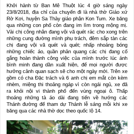
Khởi hành từ Ban Mê Thuột lúc 4 giờ sáng ngày
23/8/2018, địa chỉ của chuyến đi là nhà thờ Giáo xứ
Rờ Kơi, huyện Sa Thày giáo phận Kon Tum. Xe băng
qua những con phố còn đang im lìm trong mộng mị.
Vài chị công nhân đang vội vã quét rác cho xong trên
những cung đường mình phụ trách, đêm sắp tàn các
chị đang vội vã quét và quét; nhấp nhoáng bóng
những chiếc áo, quần phản quang các chị đang cố
gắng hoàn thành công việc của mình trước lúc ánh
bình minh đang dần xuất hiện, để mọi người được
hưởng cảnh quan sạch sẽ cho một ngày mới. Trên xe
gồm có cha Đặc trách và 6 anh chị em mắt còn kèm
nhèm, miệng thi thoảng ngáp vì còn ngái ngủ, xe đã
ra khỏi nội vi thành phố đến vùng ngoại ô. Thấp
thoáng những tà áo dài đang tiến về hướng các
Thánh đường để tham dự Thánh lễ sáng mỗi khi xe
băng qua các nhà thờ dọc theo quốc lộ 14.