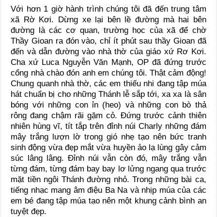
Với hơn 1 giờ hành trình chúng tôi đã đến trung tâm
xã Rờ Kơi. Dừng xe lại bên lề đường mà hai bên
đường là các cơ quan, trường học của xã để chờ
Thầy Gioan ra đón vào, chỉ ít phút sau thầy Gioan đã
đến và dẫn đường vào nhà thờ của giáo xứ Rơ Kơi.
Cha xứ Luca Nguyễn Văn Mạnh, OP đã đứng trước
cổng nhà chào đón anh em chúng tôi. Thật cảm động!
Chung quanh nhà thờ, các em thiếu nhi đang tập múa
hát chuẩn bị cho những Thánh lễ sắp tới, xa xa là sân
bóng với những con ỉn (heo) và những con bò thả
rông đang chậm rãi gặm cỏ. Đứng trước cảnh thiên
nhiên hùng vĩ, tít tắp trên đỉnh núi Charly những đám
mây trắng lượn lờ trong gió nhẹ tạo nên bức tranh
sinh động vừa đẹp mắt vừa huyền ảo lạ lùng gây cảm
súc lâng lâng. Đỉnh núi vẫn còn đó, mây trắng vẫn
từng đám, từng đám bay bay lơ lửng ngang qua trước
mặt tiền ngôi Thánh đường nhỏ. Trong những bài ca,
tiếng nhạc mang âm điệu Ba Na và nhịp múa của các
em bé đang tập múa tạo nên một khung cảnh bình an
tuyệt đẹp.