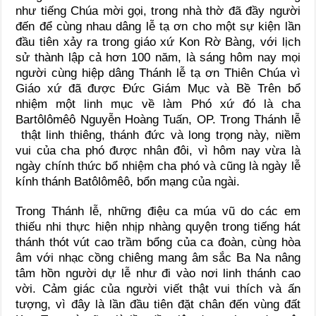
như tiếng Chúa mời gọi, trong nhà thờ đã đầy người
đến để cùng nhau dâng lễ tạ ơn cho một sự kiện lần
đầu tiên xảy ra trong giáo xứ Kon Rờ Bàng, với lịch
sử thành lập cả hơn 100 năm, là sáng hôm nay mọi
người cùng hiệp dâng Thánh lễ tạ ơn Thiên Chúa vì
Giáo xứ đã được Đức Giám Mục và Bề Trên bổ
nhiệm một linh mục về làm Phó xứ đó là cha
Bartôlômêô Nguyễn Hoàng Tuấn, OP. Trong Thánh lễ
thật linh thiêng, thánh đức và long trọng này, niềm
vui của cha phó được nhân đôi, vì hôm nay vừa là
ngày chính thức bổ nhiệm cha phó và cũng là ngày lễ
kính thánh Batôlômêô, bổn mạng của ngài.
Trong Thánh lễ, những điệu ca múa vũ do các em
thiếu nhi thực hiện nhịp nhàng quyện trong tiếng hát
thánh thót vút cao trầm bổng của ca đoàn, cùng hòa
âm với nhạc cồng chiêng mang âm sắc Ba Na nâng
tâm hồn người dự lễ như đi vào nơi linh thánh cao
vời. Cảm giác của người viết thật vui thích và ấn
tượng, vì đây là lần đầu tiên đặt chân đến vùng đất