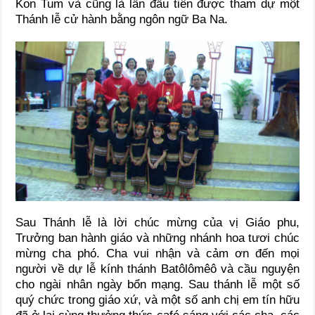
Kon Tum và cũng là lần đầu tiên được tham dự một
Thánh lễ cử hành bằng ngôn ngữ Ba Na.
Sau Thánh lễ là lời chúc mừng của vị Giáo phu,
Trưởng ban hành giáo và những nhánh hoa tươi chúc
mừng cha phó. Cha vui nhận và cảm ơn đến mọi
người về dự lễ kính thánh Batôlômêô và cầu nguyện
cho ngài nhân ngày bổn mạng. Sau thánh lễ một số
quý chức trong giáo xứ, và một số anh chị em tín hữu