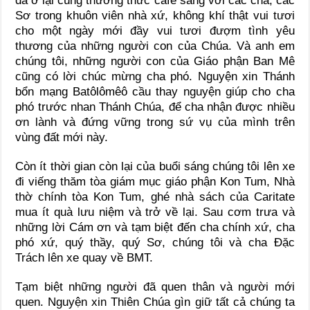
đã ở lại cùng thưởng thức café sáng với các cha, các
Sơ trong khuôn viên nhà xứ, không khí thật vui tươi
cho một ngày mới đầy vui tươi đượm tình yêu
thương của những người con của Chúa. Và anh em
chúng tôi, những người con của Giáo phận Ban Mê
cũng có lời chúc mừng cha phó. Nguyện xin Thánh
bổn mạng Batôlômêô cầu thay nguyện giúp cho cha
phó trước nhan Thánh Chúa, để cha nhận được nhiều
ơn lành và đứng vững trong sứ vụ của mình trên
vùng đất mới này.
Còn ít thời gian còn lại của buổi sáng chúng tôi lên xe
đi viếng thăm tòa giám mục giáo phận Kon Tum, Nhà
thờ chính tòa Kon Tum, ghé nhà sách của Caritate
mua ít quà lưu niệm và trở về lại. Sau cơm trưa và
những lời Cám ơn và tạm biệt đến cha chính xứ, cha
phó xứ, quý thầy, quý Sơ, chúng tôi và cha Đặc
Trách lên xe quay về BMT.
Tạm biệt những người đã quen thân và người mới
quen. Nguyện xin Thiên Chúa gìn giữ tất cả chúng ta