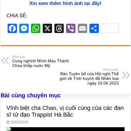
Xin xem thêm hình ảnh tại đây!
CHIA SẺ:
F
M
W
X
T
Vi
E
S
a
e
h
hr
b
m
h
c
ss
at
e
er
ail
ar
e
e
s
a
e
Hình sau
Cung nghinh Mình Máu Thánh
b
n
A
d
Chúa khắp nước Mỹ
Hình trước
o
g
p
s
Bản Tuyên bố của Hội nghị Thế
giới về Tình huynh đệ Nhân loại
o
er
p
ngày 10.06.2023
k
Bài cùng chuyên mục
Vĩnh biệt cha Chao, vị cuối cùng của các đan
sĩ tử đạo Trappist Hà Bắc
10/08/2026