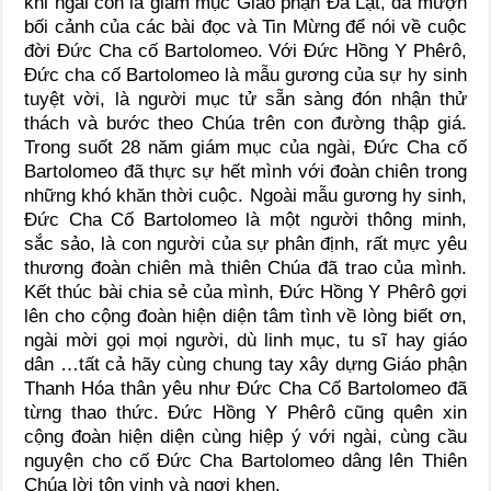
khi ngài còn là giám mục Giáo phận Đà Lạt, đã mượn
bối cảnh của các bài đọc và Tin Mừng để nói về cuộc
đời Đức Cha cố Bartolomeo. Với Đức Hồng Y Phêrô,
Đức cha cố Bartolomeo là mẫu gương của sự hy sinh
tuyệt vời, là người mục tử sẵn sàng đón nhận thử
thách và bước theo Chúa trên con đường thập giá.
Trong suốt 28 năm giám mục của ngài, Đức Cha cố
Bartolomeo đã thực sự hết mình với đoàn chiên trong
những khó khăn thời cuộc. Ngoài mẫu gương hy sinh,
Đức Cha Cố Bartolomeo là một người thông minh,
sắc sảo, là con người của sự phân định, rất mực yêu
thương đoàn chiên mà thiên Chúa đã trao của mình.
Kết thúc bài chia sẻ của mình, Đức Hồng Y Phêrô gợi
lên cho cộng đoàn hiện diện tâm tình về lòng biết ơn,
ngài mời gọi mọi người, dù linh mục, tu sĩ hay giáo
dân …tất cả hãy cùng chung tay xây dựng Giáo phận
Thanh Hóa thân yêu như Đức Cha Cố Bartolomeo đã
từng thao thức. Đức Hồng Y Phêrô cũng quên xin
cộng đoàn hiện diện cùng hiệp ý với ngài, cùng cầu
nguyện cho cố Đức Cha Bartolomeo dâng lên Thiên
Chúa lời tôn vinh và ngợi khen.