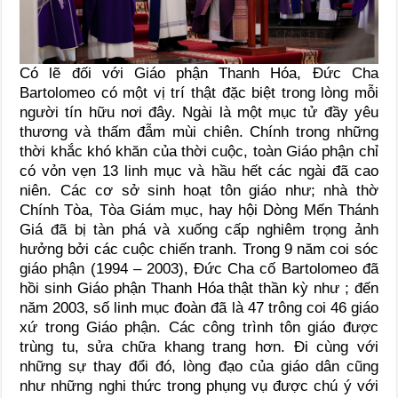
Có lẽ đối với Giáo phận Thanh Hóa, Đức Cha
Bartolomeo có một vị trí thật đặc biệt trong lòng mỗi
người tín hữu nơi đây. Ngài là một mục tử đầy yêu
thương và thấm đẫm mùi chiên. Chính trong những
thời khắc khó khăn của thời cuộc, toàn Giáo phận chỉ
có vỏn vẹn 13 linh mục và hầu hết các ngài đã cao
niên. Các cơ sở sinh hoạt tôn giáo như; nhà thờ
Chính Tòa, Tòa Giám mục, hay hội Dòng Mến Thánh
Giá đã bị tàn phá và xuống cấp nghiêm trọng ảnh
hưởng bởi các cuộc chiến tranh. Trong 9 năm coi sóc
giáo phận (1994 – 2003), Đức Cha cố Bartolomeo đã
hồi sinh Giáo phận Thanh Hóa thật thần kỳ như ; đến
năm 2003, số linh mục đoàn đã là 47 trông coi 46 giáo
xứ trong Giáo phận. Các công trình tôn giáo được
trùng tu, sửa chữa khang trang hơn. Đi cùng với
những sự thay đổi đó, lòng đạo của giáo dân cũng
như những nghi thức trong phụng vụ được chú ý với