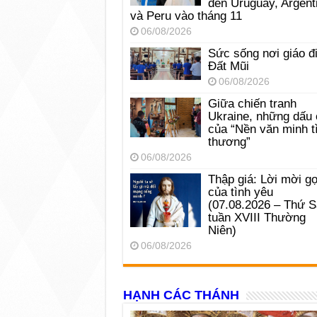
đến Uruguay, Argent
và Peru vào tháng 11
06/08/2026
Sức sống nơi giáo đ
Đất Mũi
06/08/2026
Giữa chiến tranh
Ukraine, những dấu 
của “Nền văn minh t
thương”
06/08/2026
Thập giá: Lời mời gọ
của tình yêu
(07.08.2026 – Thứ 
tuần XVIII Thường
Niên)
06/08/2026
HẠNH CÁC THÁNH