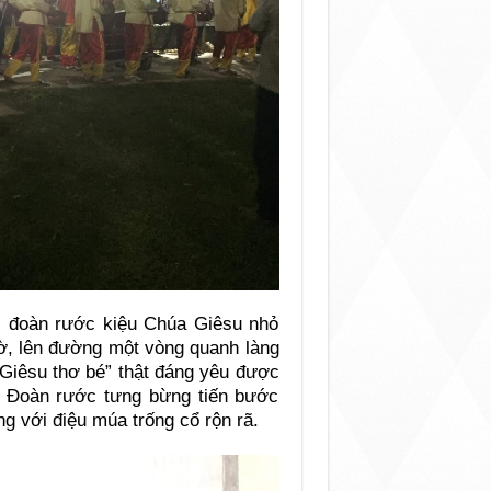
g, đoàn rước kiệu Chúa Giêsu nhỏ
hờ, lên đường một vòng quanh làng
 Giêsu thơ bé” thật đáng yêu được
m. Đoàn rước tưng bừng tiến bước
g với điệu múa trống cổ rộn rã.