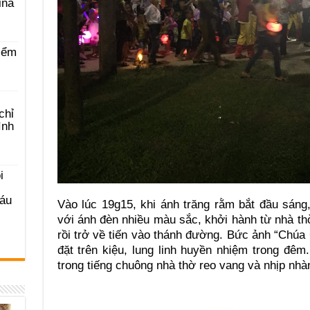
ina
iểm
chỉ
ình
i
Sáu
Vào lúc 19g15, khi ánh trăng rằm bắt đầu sán
với ánh đèn nhiều màu sắc, khởi hành từ nhà t
rồi trở về tiến vào thánh đường. Bức ảnh “Chúa
đặt trên kiệu, lung linh huyền nhiệm trong đê
trong tiếng chuông nhà thờ reo vang và nhịp nhàn