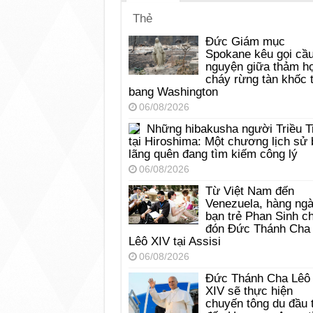
Thẻ
Đức Giám mục
Spokane kêu gọi cầ
nguyện giữa thảm h
cháy rừng tàn khốc t
bang Washington
06/08/2026
Những hibakusha người Triều T
tại Hiroshima: Một chương lịch sử 
lãng quên đang tìm kiếm công lý
06/08/2026
Từ Việt Nam đến
Venezuela, hàng ng
bạn trẻ Phan Sinh c
đón Đức Thánh Cha
Lêô XIV tại Assisi
06/08/2026
Đức Thánh Cha Lêô
XIV sẽ thực hiện
chuyến tông du đầu 