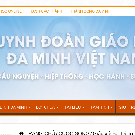
HỌC ONLINE |
HẠNH CÁC THÁNH |
THÁNH DÒNG ĐA MINH |
 ĐÌNH ĐA MINH
LỜI CHÚA
TÀI LIỆU
TÂM TÌNH
GIỚI TR
TRANG CHỦ
/
CUỘC SỐNG
/
Giáo xứ Bãi Dòng: