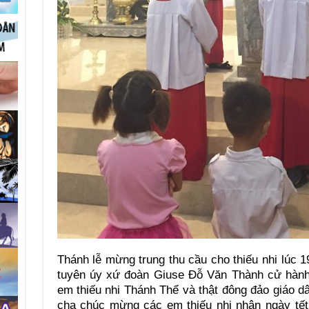
Thánh lễ mừng trung thu cầu cho thiếu nhi lúc 1
tuyên úy xứ đoàn Giuse Đỗ Văn Thành cử hành,
em thiếu nhi Thánh Thể và thật đông đảo giáo dâ
cha chúc mừng các em thiếu nhi nhân ngày tết