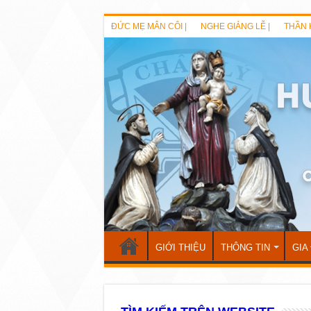
ĐỨC MẸ MÂN CÔI |
NGHE GIẢNG LỄ |
THẦN 
GIỚI THIỆU
THÔNG TIN
GIA