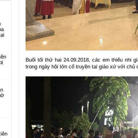
u
ọa
ại
iên
Buổi tối thứ hai 24.09.2018, các em thiếu nhi 
bị
trong ngày hội lớn cổ truyền tại giáo xứ với chủ đ
àn
hờ
tiên