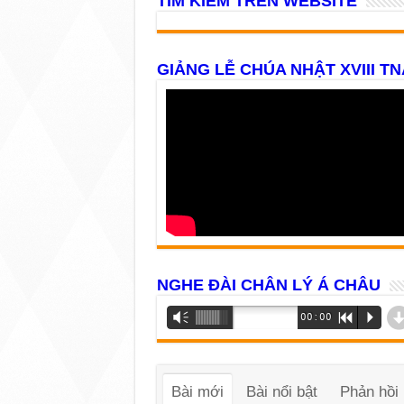
TÌM KIẾM TRÊN WEBSITE
GIẢNG LỄ CHÚA NHẬT XVIII TN
NGHE ĐÀI CHÂN LÝ Á CHÂU
Trình
Vm
00:00
R
P
phát
âm
thanh
Bài mới
Bài nổi bật
Phản hồi