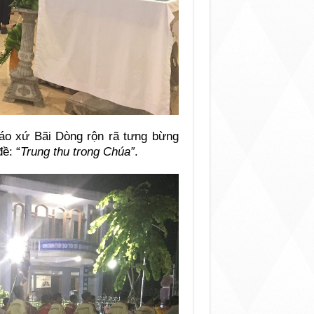
giáo xứ Bãi Dòng rộn rã tưng bừng
ề: “
Trung thu trong Chúa”
.