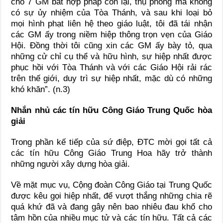
cho 7 GM bất hợp pháp còn lại, thụ phong mà không
có sự ủy nhiệm của Tòa Thánh, và sau khi loại bỏ
mọi hình phạt liên hệ theo giáo luật, tôi đã tái nhận
các GM ấy trong niềm hiệp thông trọn vẹn của Giáo
Hội. Đồng thời tôi cũng xin các GM ấy bày tỏ, qua
những cử chỉ cụ thể và hữu hình, sự hiệp nhất được
phục hồi với Tòa Thánh và với các Giáo Hội rải rác
trên thế giới, duy trì sự hiệp nhất, mặc dù có những
khó khăn”. (n.3)
Nhắn nhủ các tín hữu Công Giáo Trung Quốc hòa
giải
Trong phần kế tiếp của sứ điệp, ĐTC mời gọi tất cả
các tín hữu Công Giáo Trung Hoa hãy trở thành
những người xây dựng hòa giải.
Về mặt mục vụ, Cộng đoàn Công Giáo tại Trung Quốc
được kêu gọi hiệp nhất, để vượt thắng những chia rẽ
quá khứ đã và đang gây nên bao nhiêu đau khổ cho
tâm hồn của nhiều mục tử và các tín hữu. Tất cả các