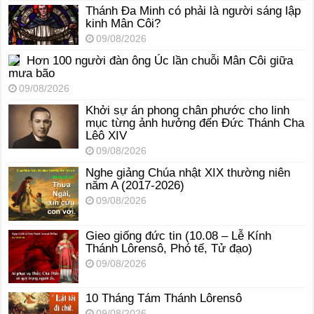
Thánh Đa Minh có phải là người sáng lập
kinh Mân Côi?
09/08/2026
Hơn 100 người đàn ông Úc lần chuỗi Mân Côi giữa
mưa bão
09/08/2026
Khởi sự án phong chân phước cho linh
mục từng ảnh hưởng đến Đức Thánh Cha
Lêô XIV
09/08/2026
Nghe giảng Chúa nhật XIX thường niên
năm A (2017-2026)
09/08/2026
Gieo giống đức tin (10.08 – Lễ Kính
Thánh Lôrensô, Phó tế, Tử đạo)
09/08/2026
10 Tháng Tám Thánh Lôrensô
09/08/2026