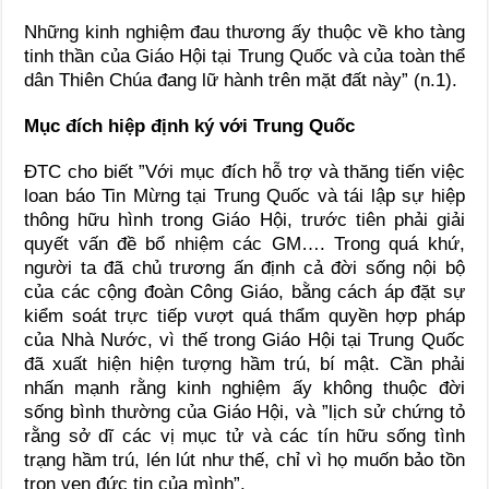
Những kinh nghiệm đau thương ấy thuộc về kho tàng
tinh thần của Giáo Hội tại Trung Quốc và của toàn thể
dân Thiên Chúa đang lữ hành trên mặt đất này” (n.1).
Mục đích hiệp định ký với Trung Quốc
ĐTC cho biết ”Với mục đích hỗ trợ và thăng tiến việc
loan báo Tin Mừng tại Trung Quốc và tái lập sự hiệp
thông hữu hình trong Giáo Hội, trước tiên phải giải
quyết vấn đề bổ nhiệm các GM…. Trong quá khứ,
người ta đã chủ trương ấn định cả đời sống nội bộ
của các cộng đoàn Công Giáo, bằng cách áp đặt sự
kiểm soát trực tiếp vượt quá thẩm quyền hợp pháp
của Nhà Nước, vì thế trong Giáo Hội tại Trung Quốc
đã xuất hiện hiện tượng hầm trú, bí mật. Cần phải
nhấn mạnh rằng kinh nghiệm ấy không thuộc đời
sống bình thường của Giáo Hội, và ”lịch sử chứng tỏ
rằng sở dĩ các vị mục tử và các tín hữu sống tình
trạng hầm trú, lén lút như thế, chỉ vì họ muốn bảo tồn
trọn vẹn đức tin của mình”.