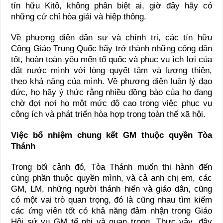
tín hữu Kitô, không phân biệt ai, giờ đây hãy có
những cử chỉ hòa giải và hiệp thông.
Về phương diện dân sự và chính trị, các tín hữu
Công Giáo Trung Quốc hãy trở thành những công dân
tốt, hoàn toàn yêu mến tổ quốc và phục vụ ích lợi của
đất nước mình với lòng quyết tâm và lương thiện,
theo khả năng của mình. Về phương diện luân lý đạo
đức, họ hãy ý thức rằng nhiều đồng bào của họ đang
chờ đợi nơi họ một mức độ cao trong việc phục vụ
công ích và phát triển hòa hợp trong toàn thể xã hội.
Việc bổ nhiệm chung kết GM thuộc quyền Tòa
Thánh
Trong bối cảnh đó, Tòa Thánh muốn thi hành đến
cùng phần thuộc quyền mình, và cả anh chị em, các
GM, LM, những người thánh hiến và giáo dân, cũng
có một vai trò quan trọng, đó là cũng nhau tìm kiếm
các ứng viên tốt có khả năng đảm nhận trong Giáo
Hội sứ vụ GM tế nhị và quan trọng. Thực vậy, đây