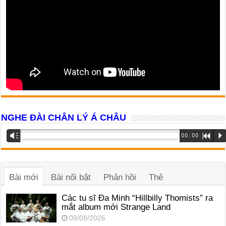
NGHE ĐÀI CHÂN LÝ Á CHÂU
Trình
Vm
00:00
R
P
phát
âm
thanh
Bài mới
Bài nổi bật
Phản hồi
Thẻ
Các tu sĩ Đa Minh “Hillbilly Thomists” ra
mắt album mới Strange Land
09/08/2026