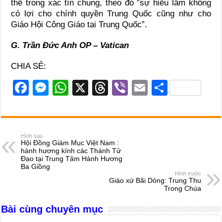
thể trong xác tín chung, theo đó ”sự hiểu lầm không
có lợi cho chính quyền Trung Quốc cũng như cho
Giáo Hội Công Giáo tại Trung Quốc”.
G. Trần Đức Anh OP – Vatican
CHIA SẺ:
F
M
W
X
T
Vi
E
S
a
e
h
hr
b
m
h
c
ss
at
e
er
ail
ar
e
e
s
a
e
Hình sau
Hội Đồng Giám Mục Việt Nam :
b
n
A
d
hành hương kính các Thánh Tử
Đạo tại Trung Tâm Hành Hương
o
g
p
s
Ba Giồng
Hình trước
o
er
p
Giáo xứ Bãi Dòng: Trung Thu
Trong Chúa
k
Bài cùng chuyên mục