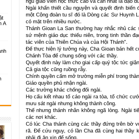
ngũ giáo viên học thức cao và cần nhất là đạo 
Ngài khẩn thiết cầu nguyện và quyết định biến 
một Cộng đoàn tu sĩ đó là Dòng các Sư Huynh L
ật
có mặt trên nhiều nước.
m A
Thánh Gioan La San thường hay nhắc nhủ các 
sứ mệnh giáo dục thiếu niên, trong tinh thần 
tác viên của Thiên Chúa và của Hội Thánh”.
Để thực hiện lý tưởng này, Cha Gioan bán hết củ
ánh
Chánh Tòa để chung sống với các thầy.
Quyết định này làm cho giai cấp quý tộc tức giận
Cả gia tộc cũng ruồng rẫy.
Chính quyền cấm mở trường miễn phí trong thàn
h
Giáo quyền phủ nhận ngài.
Các trường khác chống đối ngài.
Họ cấu kết nhau tố cáo ngài ra tòa, tổ chức cư
mưu sát ngài nhưng không thành công.
Thế nhưng thánh nhân không ngã lòng. Ngài ti
các nơi khác.
Có lúc Cha thánh cùng các thầy đứng trên bờ v
rã. Để cứu nguy, có lần Cha đã cùng hai thầy
phải đi ăn xin để sống.