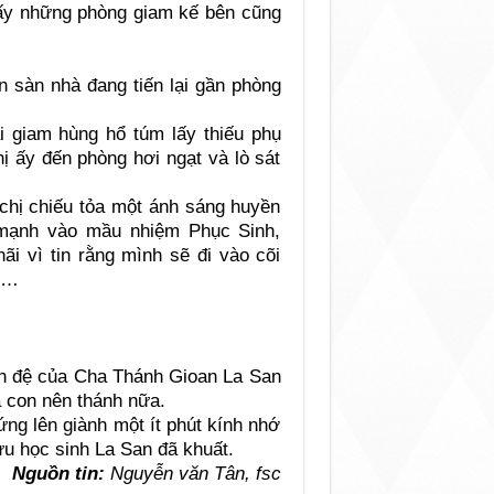
 ấy những phòng giam kế bên cũng
ên sàn nhà đang tiến lại gần phòng
i giam hùng hổ túm lấy thiếu phụ
chị ấy đến phòng hơi ngạt và lò sát
 chị chiếu tỏa một ánh sáng huyền
 mạnh vào mầu nhiệm Phục Sinh,
ãi vì tin rằng mình sẽ đi vào cõi
ị…
n đệ của Cha Thánh Gioan La San
 con nên thánh nữa.
ứng lên giành một ít phút kính nhớ
u học sinh La San đã khuất.
Nguồn tin:
Nguyễn văn Tân, fsc