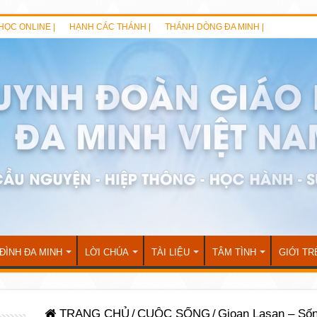
HỌC ONLINE |
HẠNH CÁC THÁNH |
THÁNH DÒNG ĐA MINH |
 ĐÌNH ĐA MINH
LỜI CHÚA
TÀI LIỆU
TÂM TÌNH
GIỚI TR
TRANG CHỦ
/
CUỘC SỐNG
/
Gioan Lasan – Sống