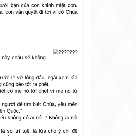
ười bạn của con khinh miệt con.
, con vẫn quyết đi tới vì có Chúa
ỳ này cháu sẽ không
rước lễ vỡ lòng đâu, ngài xem kìa
 cũng béo tốt ra phết.
iết cổ mẹ nó tới chết vì mẹ nó từ
n người để tìm biết Chúa, yêu mến
iên Quốc.”
ếu không có ai nói ? Không ai nói
là soi trí tuệ, là lửa cho ý chí để