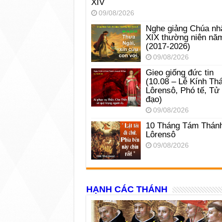
XIV
09/08/2026
Nghe giảng Chúa nh
XIX thường niên nă
(2017-2026)
09/08/2026
Gieo giống đức tin
(10.08 – Lễ Kính Th
Lôrensô, Phó tế, Tử
đạo)
09/08/2026
10 Tháng Tám Thán
Lôrensô
09/08/2026
HẠNH CÁC THÁNH