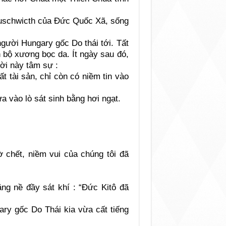
 Auschwicth của Đức Quốc Xã, sống
người Hungary gốc Do thái tới. Tất
n bộ xương bọc da. Ít ngày sau đó,
ời này tâm sự :
t tài sản, chỉ còn có niềm tin vào
 vào lò sát sinh bằng hơi ngạt.
ờ chết, niềm vui của chúng tôi đã
ặng nề đầy sát khí : “Đức Kitô đã
ary gốc Do Thái kia vừa cất tiếng