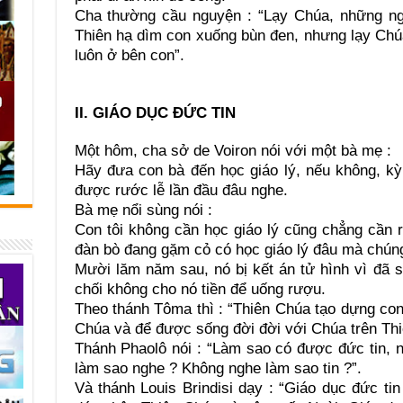
Cha thường cầu nguyện : “Lạy Chúa, những ng
Thiên hạ dìm con xuống bùn đen, nhưng lạy Chúa
luôn ở bên con”.
II. GIÁO DỤC ĐỨC TIN
Một hôm, cha sở de Voiron nói với một bà mẹ :
Hãy đưa con bà đến học giáo lý, nếu không, k
được rước lễ lần đầu đâu nghe.
Bà mẹ nổi sùng nói :
Con tôi không cần học giáo lý cũng chẳng cần 
đàn bò đang gặm cỏ có học giáo lý đâu mà chúng
Mười lăm năm sau, nó bị kết án tử hình vì đã s
chối không cho nó tiền để uống rượu.
Theo thánh Tôma thì : “Thiên Chúa tạo dựng co
Chúa và để được sống đời đời với Chúa trên Th
Thánh Phaolô nói : “Làm sao có được đức tin, n
làm sao nghe ? Không nghe làm sao tin ?”.
Và thánh Louis Brindisi dạy : “Giáo dục đức tin 