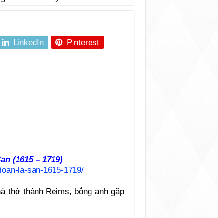
n
LinkedIn
Pinterest
an (1615 – 1719)
gioan-la-san-1615-1719/
hà thờ thành Reims, bỗng anh gặp