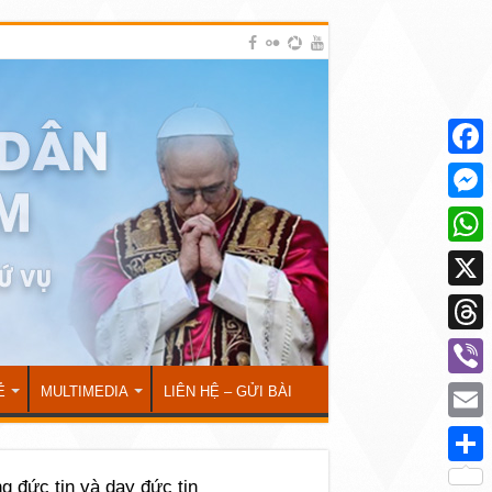
Face
Mess
What
X
Thre
Viber
Ẻ
MULTIMEDIA
LIÊN HỆ – GỬI BÀI
Emai
Shar
 đức tin và dạy đức tin