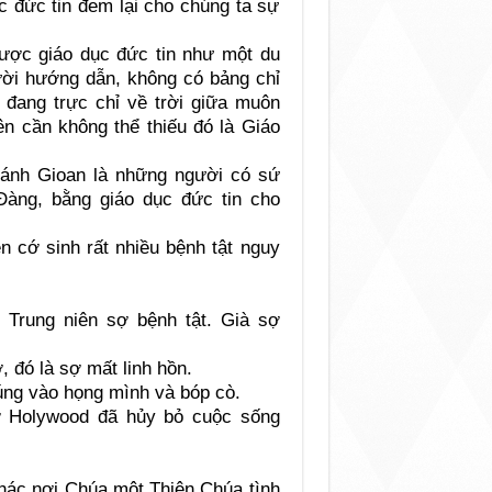
 đức tin đem lại cho chúng ta sự
được giáo dục đức tin như một du
ời hướng dẫn, không có bảng chỉ
h đang trực chỉ về trời giữa muôn
n cần không thể thiếu đó là Giáo
ánh Gioan là những người có sứ
àng, bằng giáo dục đức tin cho
ên cớ sinh rất nhiều bệnh tật nguy
 Trung niên sợ bệnh tật. Già sợ
, đó là sợ mất linh hồn.
úng vào họng mình và bóp cò.
ở Holywood đã hủy bỏ cuộc sống
thác nơi Chúa một Thiên Chúa tình