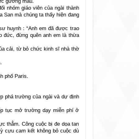
đức gương mẫu.
đổi nhóm giáo viên của ngài thành
a San mà chúng ta thấy hiện đang
sư huynh : “Anh em đã được trao
đạo đức, đừng quên anh em là thừa
a cải, từ bỏ chức kinh sĩ nhà thờ
.
h phố Paris.
ớp phá trường của ngài và dự định
ếp tục mở trường dạy miễn phí ở
ực thẳm. Công cuộc bị đe dọa tan
 kỳ cựu cam kết không bỏ cuộc dù