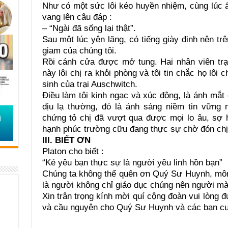
Như có một sức lôi kéo huyền nhiệm, cùng lúc
vang lên câu đáp :
– “Ngài đã sống lại thật”.
Sau một lúc yên lặng, có tiếng giày đinh nện tr
giam của chúng tôi.
Rồi cánh cửa được mở tung. Hai nhân viên trạ
này lôi chị ra khỏi phòng và tôi tin chắc họ lôi 
sinh của trại Auschwitch.
Điều làm tôi kinh ngạc và xúc động, là ánh mắt
dịu lạ thường, đó là ánh sáng niềm tin vững
chứng tỏ chị đã vượt qua được mọi lo âu, sợ h
hạnh phúc trường cữu đang thực sự chờ đón ch
III. BIẾT ƠN
Platon cho biết :
“Kẻ yêu bạn thực sự là người yêu linh hồn bạn”
Chúng ta không thể quên ơn Quý Sư Huynh, mô
là người không chỉ giáo dục chúng nên người mà
Xin trân trọng kính mời quí cộng đoàn vui lòng đ
và cầu nguyện cho Quý Sư Huynh và các bạn cự