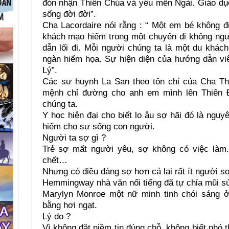
đón nhận Thiên Chúa và yêu mến Ngài. Giáo dục
sống đời đời”.
Cha Lacordaire nói rằng : “ Một em bé không 
khách mạo hiểm trong một chuyến đi không ngư
dẫn lối đi. Mỗi người chúng ta là một du khác
ngàn hiểm họa. Sự hiện diện của hướng dẫn viê
Lý”.
Các sư huynh La San theo tôn chỉ của Cha Th
mệnh chỉ đường cho anh em mình lên Thiên Đ
chúng ta.
Y học hiện đại cho biết lo âu sợ hãi đó là nguy
hiểm cho sự sống con người.
Người ta sợ gì ?
Trẻ sợ mất người yêu, sợ không có việc làm.
chết…
Nhưng có điều đáng sợ hơn cả lại rất ít người sợ
Hemmingway nhà văn nổi tiếng đã tự chỉa mũi s
Marylyn Monroe một nữ minh tinh chói sáng 
bằng hơi ngạt.
Lý do ?
Vì không đặt niềm tin đúng chỗ, không biết phó 