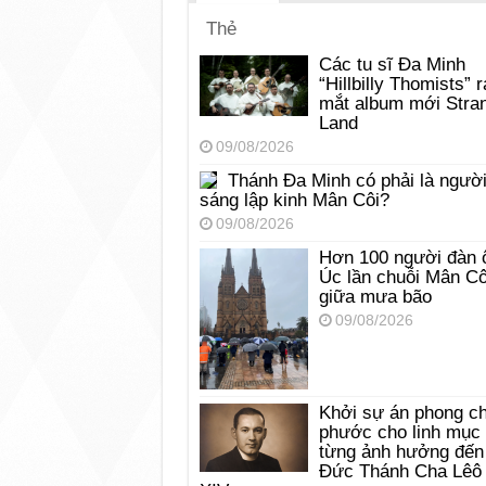
Thẻ
Các tu sĩ Đa Minh
“Hillbilly Thomists” r
mắt album mới Stra
Land
09/08/2026
Thánh Đa Minh có phải là ngườ
sáng lập kinh Mân Côi?
09/08/2026
Hơn 100 người đàn 
Úc lần chuỗi Mân Cô
giữa mưa bão
09/08/2026
Khởi sự án phong c
phước cho linh mục
từng ảnh hưởng đến
Đức Thánh Cha Lêô