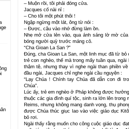
– Muộn rồi, tôi phải đóng cửa.
Jacques cố nài nỉ :
– Cho tôi một phút thôi !
Ngập ngừng một lát, ông từ nói :
a
nge
– Được, cậu vào nhớ đừng làm ồn.
Nhẹ mở cửa lẻn vào, qua ánh sáng lờ mờ của 
bóng người quỳ trước máng cỏ.
“Cha Gioan La San ?”
i
Đúng, cha Gioan La San, một linh mục đã từ bỏ đ
trẻ con nghèo, thế mà trong mấy tuần qua, ngài b
thậm tệ, nhưng thay vì nghe ngài than phiền v
ông
đầu ngài, Jacques chỉ nghe ngài cầu nguyện :
i
“Lạy Chúa ! Chính tay Chúa đã dẫn con đi tro
Chúa”.
Lúc ấy, trẻ em nghèo ở Pháp không được hưởng
thuộc các gia đình quí tộc, sinh ra lớn lên trong 
Reims, nhưng không mang danh vọng, thụ phong
hân
được Chúa thúc giục lao vào việc giáo dục Kit
bỏ rơi.
Ngài thấy rằng muốn cho công cuộc giáo dục đạt 