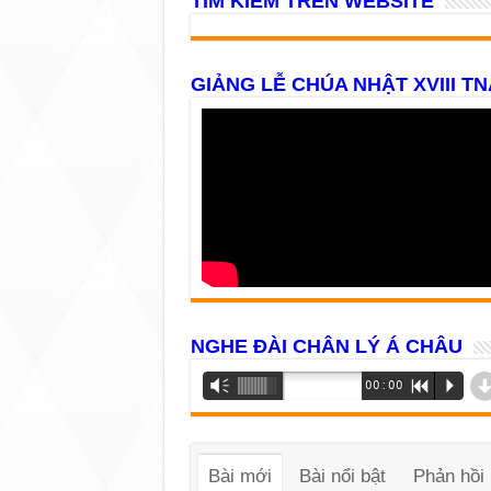
TÌM KIẾM TRÊN WEBSITE
GIẢNG LỄ CHÚA NHẬT XVIII TN
NGHE ĐÀI CHÂN LÝ Á CHÂU
Trình
Vm
00:00
R
P
phát
âm
thanh
Bài mới
Bài nổi bật
Phản hồi