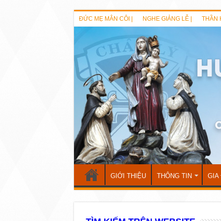
ĐỨC MẸ MÂN CÔI |
NGHE GIẢNG LỄ |
THẦN 
GIỚI THIỆU
THÔNG TIN
GIA