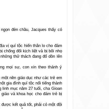
ngọn đèn chầu, Jacques thấy có
ịa vị quí tộc hiến thân lo cho đám
ị chống đối kịch liệt và bị bôi nhọ
ề những thử thách đang đổ dồn lên
ng mọi sự, con xin theo thánh ý
 một nền giáo dục như các trẻ em
một gia đình quí tộc nổi tiếng thành
 linh mục năm 27 tuổi, cha Gioan
ô giáo và khoa học cho đám trẻ bị
được kết quả tốt, phải có một đội