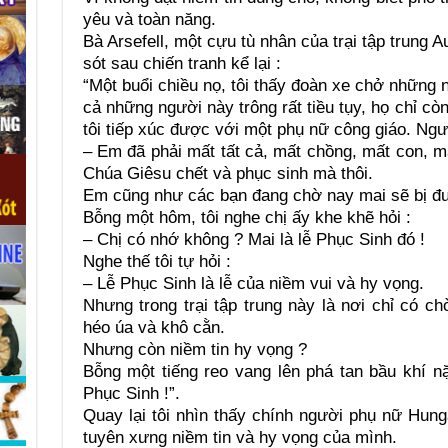
yêu và toàn năng.
Bà Arsefell, một cựu tù nhân của trại tập trung
sót sau chiến tranh kể lại :
“Một buổi chiều nọ, tôi thấy đoàn xe chở những 
cả những người này trông rất tiều tụy, họ chỉ cò
tôi tiếp xúc được với một phụ nữ công giáo. Ngư
– Em đã phải mất tất cả, mất chồng, mất con, mấ
Chúa Giêsu chết và phục sinh mà thôi.
Em cũng như các bạn đang chờ nay mai sẽ bị đưa
Bỗng một hôm, tôi nghe chị ấy khe khẽ hỏi :
– Chị có nhớ không ? Mai là lễ Phục Sinh đó !
Nghe thế tôi tự hỏi :
– Lễ Phục Sinh là lễ của niềm vui và hy vọng.
Nhưng trong trại tập trung này là nơi chỉ có ch
héo úa và khô cằn.
Nhưng còn niềm tin hy vọng ?
Bỗng một tiếng reo vang lên phá tan bầu khí n
Phục Sinh !”.
Quay lại tôi nhìn thấy chính người phụ nữ Hung
tuyên xưng niềm tin và hy vọng của mình.