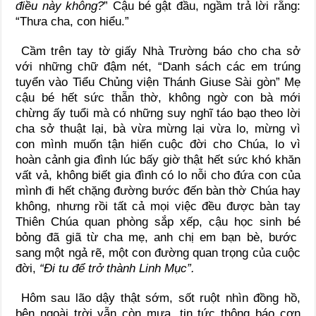
điều này không?
” Cậu bé gật đầu, ngầm trả lời rằng:
“Thưa cha, con hiểu.”
Cầm trên tay tờ giấy Nhà Trường báo cho cha sở
với những chữ đậm nét, “Danh sách các em trúng
tuyển vào Tiểu Chủng viện Thánh Giuse Sài gòn” Mẹ
cậu bé hết sức thẫn thờ, không ngờ con bà mới
chừng ấy tuổi mà có những suy nghĩ táo bạo theo lời
cha sở thuật lại, bà vừa mừng lại vừa lo, mừng vì
con mình muốn tận hiến cuộc đời cho Chúa, lo vì
hoàn cảnh gia đình lúc bấy giờ thật hết sức khó khăn
vất vả, không biết gia đình có lo nỗi cho đứa con của
mình đi hết chặng đường bước đến bàn thờ Chúa hay
không, nhưng rồi tất cả mọi việc đều được bàn tay
Thiên Chúa quan phòng sắp xếp, cậu học sinh bé
bỏng đã giã từ cha mẹ, anh chị em bạn bè, bước
sang một ngả rẽ, một con đường quan trọng của cuộc
đời,
“Đi tu để trở thành Linh Mục”.
Hôm sau lão dậy thật sớm, sốt ruột nhìn đồng hồ,
bên ngoài trời vẫn còn mưa, tin tức thông báo cơn