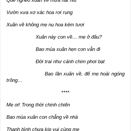
Quê nghèo xuân về mưa hắt hiu
Vườn xưa xơ xác hoa rơi rụng
Xuân về không mẹ nụ hoa kém tươi
Xuân này con về… mẹ ở đâu?
Bao mùa xuân hẹn con vẫn đi
Đời trai như cánh chim phơi bạt
Bao lần xuân về, để mẹ hoài ngóng
trông…
****
Mẹ ơi! Trong thời chinh chiến
Bao mùa xuân con chẳng về nhà
Thanh bình chưa kịp vui cùng mẹ