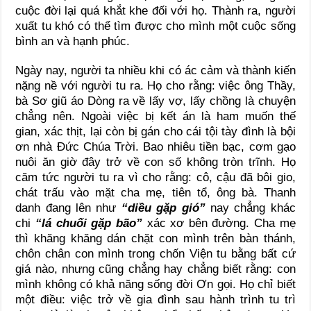
cuộc đời lại quá khắt khe đối với họ. Thành ra, người
xuất tu khó có thể tìm được cho mình một cuộc sống
bình an và hạnh phúc.
Ngày nay, người ta nhiều khi có ác cảm và thành kiến
nặng nề với người tu ra. Họ cho rằng: việc ông Thầy,
bà Sơ giũ áo Dòng ra về lấy vợ, lấy chồng là chuyện
chẳng nên. Ngoài việc bị kết án là ham muốn thế
gian, xác thịt, lại còn bị gán cho cái tội tày đình là bội
ơn nhà Đức Chúa Trời. Bao nhiêu tiền bạc, cơm gạo
nuôi ăn giờ đây trở về con số không tròn trĩnh. Họ
căm tức người tu ra vì cho rằng: cô, cậu đã bôi gio,
chát trấu vào mặt cha mẹ, tiên tổ, ông bà. Thanh
danh đang lên như
“diều gặp gió”
nay chẳng khác
chi
“lá chuối gặp bão”
xác xơ bên đường. Cha mẹ
thì khăng khăng dán chặt con mình trên bàn thánh,
chôn chân con mình trong chốn Viện tu bằng bất cứ
giá nào, nhưng cũng chẳng hay chẳng biết rằng: con
mình không có khả năng sống đời Ơn gọi. Họ chỉ biết
một điều: việc trở về gia đình sau hành trình tu trì