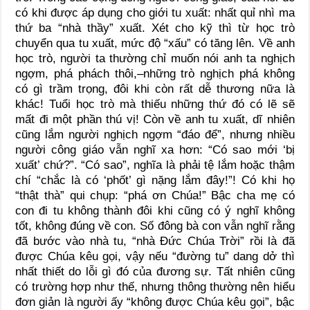
có khi được áp dụng cho giới tu xuất: nhất quỉ nhì ma
thứ ba “nhà thầy” xuất. Xét cho kỹ thì từ học trò
chuyển qua tu xuất, mức độ “xấu” có tăng lên. Về anh
học trò, người ta thường chỉ muốn nói anh ta nghịch
ngợm, phá phách thôi,–những trò nghịch phá không
có gì trầm trọng, đôi khi còn rất dễ thương nữa là
khác! Tuổi học trò mà thiếu những thứ đó có lẽ sẽ
mất đi một phần thú vị! Còn về anh tu xuất, dĩ nhiên
cũng lắm người nghịch ngợm “đáo để”, nhưng nhiều
người công giáo vẫn nghĩ xa hơn: “Có sao mới ‘bị
xuất’ chứ?”. “Có sao”, nghĩa là phải tệ lắm hoặc thậm
chí “chắc là có ‘phốt’ gì nặng lắm đây!”! Có khi họ
“thật thà” qui chụp: “phá ơn Chúa!” Bậc cha mẹ có
con đi tu không thành đôi khi cũng có ý nghĩ không
tốt, không đúng về con. Số đông bà con vẫn nghĩ rằng
đã bước vào nhà tu, “nhà Đức Chúa Trời” rồi là đã
được Chúa kêu gọi, vậy nếu “đường tu” dang dở thì
nhất thiết do lỗi gì đó của đương sự. Tất nhiên cũng
có trường hợp như thế, nhưng thông thường nên hiểu
đơn giản là người ấy “không được Chúa kêu gọi”, bậc