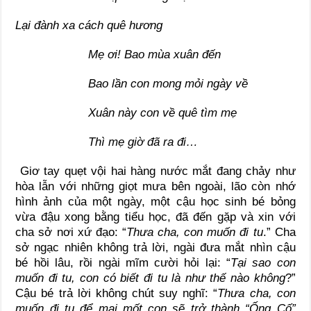
Lại đành xa cách quê hương
Mẹ ơi! Bao mùa xuân đến
Bao lần con mong mỏi ngày về
Xuân này con về quê tìm mẹ
Thì mẹ giờ đã ra đi…
Giơ tay quẹt vội hai hàng nước mắt đang chảy như
hòa lẫn với những giọt mưa bên ngoài, lão còn nhớ
hình ảnh của một ngày, một cậu học sinh bé bỏng
vừa đậu xong bằng tiểu học, đã đến gặp và xin với
cha sở nơi xứ đạo: “
Thưa cha, con muốn đi tu
.” Cha
sở ngạc nhiên không trả lời, ngài đưa mắt nhìn cậu
bé hồi lâu, rồi ngài mĩm cười hỏi lại: “
Tại sao con
muốn đi tu, con có biết đi tu là như thế nào không
?”
Cậu bé trả lời không chút suy nghĩ: “
Thưa cha, con
muốn đi tu để mai mốt con sẽ trở thành “Ống Cố”