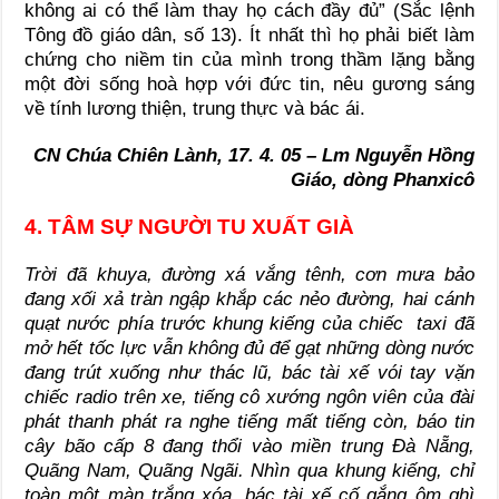
không ai có thể làm thay họ cách đầy đủ” (Sắc lệnh
Tông đồ giáo dân, số 13). Ít nhất thì họ phải biết làm
chứng cho niềm tin của mình trong thầm lặng bằng
một đời sống hoà hợp với đức tin, nêu gương sáng
về tính lương thiện, trung thực và bác ái.
CN Chúa Chiên Lành, 17. 4. 05 – Lm Nguyễn Hồng
Giáo, dòng Phanxicô
4. TÂM SỰ NGƯỜI TU XUẤT GIÀ
Trời đã khuya, đường xá vắng tênh, cơn mưa bảo
đang xối xả tràn ngập khắp các nẻo đường, hai cánh
quạt nước phía trước khung kiếng của chiếc taxi đã
mở hết tốc lực vẫn không đủ để gạt những dòng nước
đang trút xuống như thác lũ, bác tài xế vói tay vặn
chiếc radio trên xe, tiếng cô xướng ngôn viên của đài
phát thanh phát ra nghe tiếng mất tiếng còn, báo tin
cây bão cấp 8 đang thổi vào miền trung Đà Nẵng,
Quãng Nam, Quãng Ngãi. Nhìn qua khung kiếng, chỉ
toàn một màn trắng xóa, bác tài xế cố gắng ôm ghì