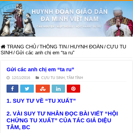
TRANG CHỦ
/
THÔNG TIN
/
HUYNH ĐOÀN
/
CỰU TU
SINH
/
Gửi các anh chị em “ta ru”
Gửi các anh chị em “ta ru”
12/11/2016
CỰU TU SINH
,
TÂM TÌNH
1. SUY TƯ VỀ “TU XUẤT”
2. VÀI SUY TƯ NHÂN ĐỌC BÀI VIẾT “HỘI
CHỨNG TU XUẤT” CỦA TÁC GIẢ DIỆU
TÂM, BC