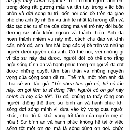
đã gặp thấy Chúa.
Ngài kể: Tôi có một người anh em
trong dòng rất gương mẫu và tận tụy trong việc bổn
phận và đời sống tu trì, đến nỗi các bề trên đã giao
phó cho anh ấy nhiệm vụ tinh tế nhất là hướng dẫn và
đào tạo các tu sĩ trẻ của dòng mà vai trò này đòi buộc
đương sự phải khôn ngoan và thánh thiện. Anh đã
hoàn thành nhiệm vụ này một cách chu đáo và kính
cẩn, nhờ đó, anh làm hài lòng các vị bề trên và những
người dưới quyền của anh. Có thể nói, với những gì
vị tập sư này đạt được, người đời có thể cho rằng
ngài sống bình an và hạnh phúc trong ơn gọi vì đã đạt
được những quyết tâm bản thân và những nguyện
vọng của cộng đoàn đề ra. Thế mà, một hôm anh đã
chia sẻ với tác giả: “
Tôi chưa bao giờ có, kể cả lúc
này, ơn gọi làm tu sĩ dòng Tên. Người có ơn gọi này
chính là mẹ của tôi”.
Từ đó, chúng ta thấy rằng con
người không thể thực sự bình an và hạnh phúc khi
sống đời sống mình vì dựa vào kỳ vọng của người
khác, cho dù là khát vọng tốt lành của người mẹ đi
nữa ! Sự bình an và hạnh phúc không hệ tại ở việc
sống tốt một ơn gọi mà là sống đúng ơn gọi, chức