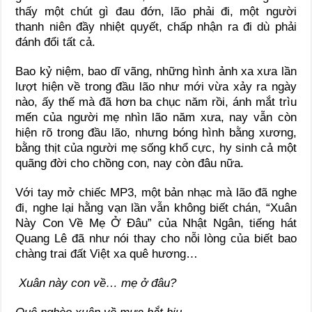
thấy một chút gì đau đớn, lão phải đi, một người
thanh niên đầy nhiệt quyết, chấp nhận ra đi dù phải
đánh đổi tất cả.
Bao kỷ niệm, bao dĩ vãng, những hình ảnh xa xưa lần
lượt hiện về trong đầu lão như mới vừa xảy ra ngày
nào, ấy thế mà đã hơn ba chục năm rồi, ánh mắt trìu
mến của người mẹ nhìn lão năm xưa, nay vẫn còn
hiện rõ trong đầu lão, nhưng bóng hình bằng xương,
bằng thịt của người mẹ sống khổ cực, hy sinh cả một
quãng đời cho chồng con, nay còn đâu nữa.
Với tay mở chiếc MP3, một bản nhạc mà lão đã nghe
đi, nghe lại hằng vạn lần vẫn không biết chán, “Xuân
Này Con Về Mẹ Ở Đâu” của Nhật Ngân, tiếng hát
Quang Lê đã như nói thay cho nỗi lòng của biết bao
chàng trai đất Việt xa quê hương…
Xuân này con về… mẹ ở đâu?