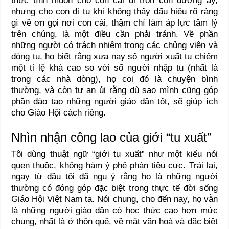
thực tình muốn cho con cái đi trọn con đường ấy,
nhưng cho con đi tu khi không thấy dấu hiệu rõ ràng
gì về ơn gọi nơi con cái, thậm chí làm áp lực tâm lý
trên chúng, là một điều cần phải tránh. Về phần
những người có trách nhiệm trong các chủng viện và
dòng tu, họ biết rằng xưa nay số người xuất tu chiếm
một tỉ lệ khá cao so với số người nhập tu (nhất là
trong các nhà dòng), họ coi đó là chuyện bình
thường, và còn tự an ủi rằng dù sao mình cũng góp
phần đào tạo những người giáo dân tốt, sẽ giúp ích
cho Giáo Hội cách riêng.
Nhìn nhận công lao của giới “tu xuất”
Tôi dùng thuật ngữ “giới tu xuất” như một kiểu nói
quen thuộc, không hàm ý phê phán tiêu cực. Trái lại,
ngay từ đầu tôi đã ngụ ý rằng họ là những người
thường có đóng góp đặc biệt trong thực tế đời sống
Giáo Hội Việt Nam ta. Nói chung, cho đến nay, họ vẫn
là những người giáo dân có học thức cao hơn mức
chung, nhất là ở thôn quê, về mặt văn hoá và đặc biệt