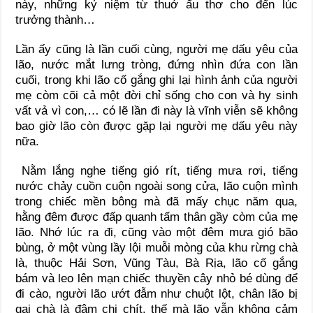
này, những kỷ niệm từ thuở ấu thơ cho đến lúc
trưởng thành…
Lần ấy cũng là lần cuối cùng, người mẹ dấu yêu của
lão, nước mắt lưng tròng, đứng nhìn đứa con lần
cuối, trong khi lão cố gắng ghi lại hình ảnh của người
mẹ còm cõi cả một đời chỉ sống cho con và hy sinh
vất vả vì con,… có lẽ lần đi này là vĩnh viễn sẽ không
bao giờ lão còn được gặp lại người mẹ dấu yêu này
nữa.
Nằm lắng nghe tiếng gió rít, tiếng mưa rơi, tiếng
nước chảy cuồn cuộn ngoài song cửa, lão cuộn mình
trong chiếc mền bông mà đã mấy chục năm qua,
hằng đêm được đấp quanh tấm thân gầy còm của mẹ
lão. Nhớ lúc ra đi, cũng vào một đêm mưa gió bão
bùng, ở một vùng lầy lội muỗi mòng của khu rừng chà
là, thuộc Hải Sơn, Vũng Tàu, Bà Rịa, lão cố gắng
bám và leo lên mạn chiếc thuyền cây nhỏ bé dùng để
đi cào, người lão ướt đẫm như chuột lột, chân lão bị
gai chà là đâm chi chít, thế mà lão vẫn không cảm