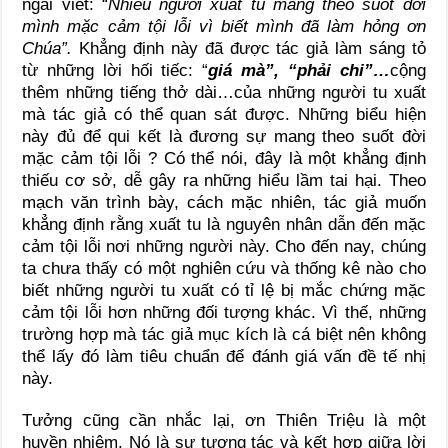
ngài viết: “
Nhiều người xuất tu mang theo suốt đời
mình mặc cảm tội lỗi vì biết mình đã làm hỏng ơn
Chúa”.
Khẳng định này đã được tác giả làm sáng tỏ
từ những lời hối tiếc: “
giá mà”, “phải chi”…
cộng
thêm những tiếng thở dài…của những người tu xuất
mà tác giả có thể quan sát được. Những biểu hiện
này đủ để qui kết là đương sự mang theo suốt đời
mặc cảm tội lỗi ? Có thể nói, đây là một khẳng định
thiếu cơ sở, dễ gây ra những hiểu lầm tai hại. Theo
mạch văn trình bày, cách mặc nhiên, tác giả muốn
khẳng định rằng xuất tu là nguyên nhân dẫn đến mặc
cảm tội lỗi nơi những người này. Cho đến nay, chúng
ta chưa thấy có một nghiên cứu và thống kê nào cho
biết những người tu xuất có tỉ lệ bị mắc chứng mặc
cảm tội lỗi hơn những đối tượng khác. Vì thế, những
trường hợp mà tác giả mục kích là cá biệt nên không
thể lấy đó làm tiêu chuẩn để đánh giá vấn đề tế nhị
này.
Tưởng cũng cần nhắc lại, ơn Thiên Triệu là một
huyền nhiệm. Nó là sự tương tác và kết hợp giữa lời