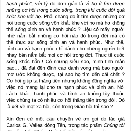
hạnh phúc”,
với lý do đơn giản là vì
họ ít tìm được
những cơ hội trong cuộc sống, trong khi cuộc đời quá
khắt khe với họ.
Phải chăng do ít tìm được những cơ
hội trong cuộc sống vốn khắt khe với họ mà họ không
thể sống bình an và hạnh phúc ? Liệu có mấy người
nhờ nắm bắt những cơ hội nào đó trong đời mà có
thể thực sự sống bình an và hạnh phúc. Như thế,
bình an và hạnh phúc chỉ dành cho những người biết
nhạy bén nắm bắt mọi cơ hội trong đời. Thực tế cuộc
sống khác hẳn ! Có những siêu sao, minh tinh màn
bạc… đã đạt đến đỉnh cao danh vọng mà bao người
mơ ước không được, tại sao họ tìm đến cái chết ?
Cơ hội giúp ta thăng tiến nhưng không đồng nghĩa với
việc nó mang lại cho ta hạnh phúc và bình an. Nói
cách khác, hạnh phúc và bình an không tùy thuộc
việc chúng ta có nhiều cơ hội thăng tiến trong đời. Đó
là xét về mặt xã hội, còn trong Giáo hội thì sao ?
Xin đơn cử một câu chuyện về ơn gọi do tác giả
Carlos G. Valles dòng Tên, trong tác phẩm
Chúng tôi