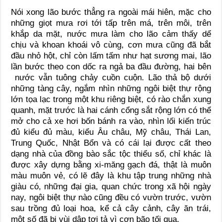
Nói xong lão bước thẳng ra ngoài mái hiên, mặc cho
những giọt mưa rơi tới tấp trên má, trên môi, trên
khắp da mặt, nước mưa làm cho lão cảm thấy dể
chịu và khoan khoái vô cùng, cơn mưa cũng đã bắt
đầu nhỏ hột, chỉ còn lấm tấm như hạt sương mai, lão
lần bước theo con dốc ra ngả ba đầu đường, hai bên
nước vẫn tuông chảy cuồn cuộn. Lão thả bộ dưới
những tàng cây, ngắm nhìn những ngôi biệt thự rộng
lớn tọa lạc trong một khu riêng biệt, có rào chắn xung
quanh, mặt trước là hai cánh cổng sắt rộng lớn có thể
mở cho cả xe hơi bốn bánh ra vào, nhìn lối kiến trúc
đủ kiểu đủ màu, kiểu Âu châu, Mỹ châu, Thái Lan,
Trung Quốc, Nhật Bổn và có cái lại được cất theo
dạng nhà của đồng bào sắc tộc thiểu số, chỉ khác là
được xây dựng bằng xi-măng gạch đá, thật là muôn
màu muôn vẻ, có lẽ đây là khu tập trung những nhà
giàu có, những đại gia, quan chức trong xã hội ngày
nay, ngôi biệt thự nào cũng đều có vườn trước, vườn
sau trồng đủ loại hoa, kể cả cây cảnh, cây ăn trái,
một số đã bị vùi dập tơi tả vì cơn bão tối qua.