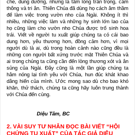
che, dung dưỡng, nhưng là tấm lòng trân trọng, cảm
thông và tri ân. Thiên Chúa đã dùng họ cách âm thầm
để làm việc trong vườn nho của Ngài. Không ít thì
nhiều, những việc làm và những hy sinh lớn lao của
họ cũng làm cho vườn nho Chúa được trổ sinh hoa
trái. Viết về người tu xuất giúp chúng ta có cái bao
dung hơn, yêu thương hơn, đồng cảm hơn, vì mọi
người dù là ai, dù trong hoàn cảnh nào cũng đều là
những con người bất xứng trước mặt Thiên Chúa và
ai trong chúng ta cũng cần đến lòng thương xót và ân
sủng của Ngài. Đây cũng là một lần giúp chúng ta
hâm nóng lại tình yêu với Chúa, hun đúc khát khao
dâng hiến của mình. Ước mong sao dù cho bao khó
khăn, thử thách, chúng ta cũng hãy luôn trung thành
với Chúa đến cùng.
Diệu Tâm
, BC
2. VÀI SUY TƯ NHÂN ĐỌC BÀI VIẾT “HỘI
CHỨNG TU XUẤT” CỦA TÁC GIẢ DIỆU