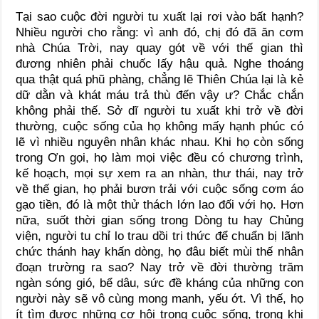
Tại sao cuộc đời người tu xuất lại rơi vào bất hạnh?
Nhiều người cho rằng: vì anh đó, chị đó đã ăn cơm
nhà Chúa Trời, nay quay gót về với thế gian thì
đương nhiên phải chuốc lấy hậu quả. Nghe thoáng
qua thật quá phũ phàng, chẳng lẽ Thiên Chúa lại là kẻ
dữ dằn và khát máu trả thù đến vậy ư? Chắc chắn
không phải thế. Sở dĩ người tu xuất khi trở về đời
thường, cuộc sống của họ không mấy hạnh phúc có
lẽ vì nhiều nguyên nhân khác nhau. Khi họ còn sống
trong Ơn gọi, họ làm mọi việc đều có chương trình,
kế hoạch, mọi sự xem ra an nhàn, thư thái, nay trở
về thế gian, họ phải bươn trải với cuộc sống cơm áo
gạo tiền, đó là một thử thách lớn lao đối với họ. Hơn
nữa, suốt thời gian sống trong Dòng tu hay Chủng
viện, người tu chỉ lo trau dồi tri thức để chuẩn bị lãnh
chức thánh hay khấn dòng, họ đâu biết mùi thế nhân
đoạn trường ra sao? Nay trở về đời thường trăm
ngàn sóng gió, bể dâu, sức đề kháng của những con
người này sẽ vô cùng mong manh, yếu ớt. Vì thế, họ
ít tìm được những cơ hội trong cuộc sống, trong khi