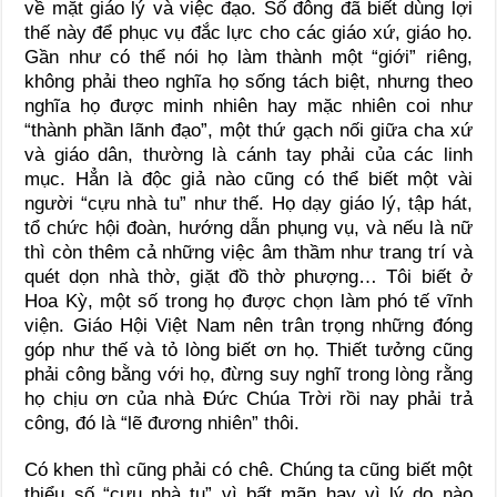
về mặt giáo lý và việc đạo. Số đông đã biết dùng lợi
thế này để phục vụ đắc lực cho các giáo xứ, giáo họ.
Gần như có thể nói họ làm thành một “giới” riêng,
không phải theo nghĩa họ sống tách biệt, nhưng theo
nghĩa họ được minh nhiên hay mặc nhiên coi như
“thành phần lãnh đạo”, một thứ gạch nối giữa cha xứ
và giáo dân, thường là cánh tay phải của các linh
mục. Hẳn là độc giả nào cũng có thể biết một vài
người “cựu nhà tu” như thế. Họ dạy giáo lý, tập hát,
tổ chức hội đoàn, hướng dẫn phụng vụ, và nếu là nữ
thì còn thêm cả những việc âm thầm như trang trí và
quét dọn nhà thờ, giặt đồ thờ phượng… Tôi biết ở
Hoa Kỳ, một số trong họ được chọn làm phó tế vĩnh
viện. Giáo Hội Việt Nam nên trân trọng những đóng
góp như thế và tỏ lòng biết ơn họ. Thiết tưởng cũng
phải công bằng với họ, đừng suy nghĩ trong lòng rằng
họ chịu ơn của nhà Đức Chúa Trời rồi nay phải trả
công, đó là “lẽ đương nhiên” thôi.
Có khen thì cũng phải có chê. Chúng ta cũng biết một
thiểu số “cựu nhà tu” vì bất mãn hay vì lý do nào