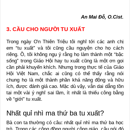
An Mai Đỗ, O.Cist.
3. CẦU CHO NGƯỜI TU XUẤT
Trong ngày Ơn Thiên Triệu tôi nghĩ tới các anh chị
em “tu xuất” và tôi cũng cầu nguyện cho họ cách
riêng. Ồ, tôi không ngụ ý rằng họ làm thành một “bậc
sống” trong Giáo Hội hay tu xuất cũng là một ơn gọi
cần phải khuyến khích. Nhưng trong thực tế của Giáo
Hội Việt Nam, chắc ai cũng có thể thấy rằng nói
chung họ là một thành phần khá năng động và hữu
ích, được đánh giá cao. Mặc dù vậy, vẫn dai dẳng tồn
tại một vài ý nghĩ sai lầm, ít nhất là thiếu công bằng
về “giới” tu xuất.
Nhất quỉ nhì ma thứ ba tu xuất?
Bà con ta thường có câu: nhất quỉ nhì ma thứ ba học
trò. Trong các cộng đồng người công giáo, câu nói đó