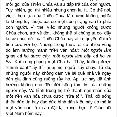
mời gọi của Thiên Chúa và sự đáp trả của con người.
Tuy nhiên, gọi thì nhiều nhưng chọn lại ít. Có thể nói,
việc chọn lựa của Thiên Chúa là nhưng không, nghĩa
là không tùy thuộc bất cứ một công trạng nào từ phía
con người. Vì thế, việc những người không được
Chúa chọn, trở về đời, không thể bị chúng ta coi đấy
là sự chúc dữ của Thiên Chúa hay ai có quyền đối xử
tiêu cực với họ. Nhưng trong thực tế, có nhiều vùng
do ảnh hưởng mạnh “nền văn hóa”:
Một người làm
quan cả họ được cậy, một người làm bậy cả họ vạ
lây.
Khi cung phụng một Cha hai Thầy, không được
“chính danh” ấy thì lại bị mọi người tẩy chay. Từ đó,
những người này không dám về lại quê nhà và ngay
đến gia đình cũng ruồng rẫy họ. Áp lực này đã ảnh
hưởng không nhỏ đến đời sống tâm lý của những
người này. Vô hình trung họ trở thành nạn nhân của
một nền văn hóa chưa được “rửa tội”. Thái độ sống
thiếu đức tin hay đạo đức bình dân kiểu này có thể là
một vấn nạn lớn cần đặt lại trong thực tế Giáo hội
Việt Nam hôm nay.