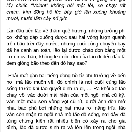
lấy chiếc “Volant” không nói một lời, xe chạy rất
chậm, kim đồng hồ lúc bấy giờ lên xuống khoảng
mươi, mười lăm cây số giờ.
Lần đầu tiên lão về thăm quê hương, những tưởng phi
cơ không đáp xuống được sau hai vòng lượn quanh
trên bầu trời đầy nước, nhưng cuối cùng chuyến bay
đã hạ cánh an toàn, lão lại được chào đón bằng một
cơn mưa bão, không lẽ cuộc đời của lão đi đến đâu là
đem giông bão theo đến đó hay sao?
Phải mất gần hai tiếng đồng hồ từ phi trường về đến
nơi mà lão muốn về, đó chính là nơi cuối cùng lão
sống trước khi lão quyết định ra đi, … Ra khỏi xe lão
chạy vội vào dưới mái hiên của một ngôi nhà cũ kỹ,
vẫn một màu sơn vàng vọt cũ rít, dưới ánh đèn mờ
nhạt bao phủ bởi những hạt mưa rơi nặng trĩu, lão
vẫn còn nhận ra ngôi nhà mà lão đã sống, nơi đây đã
từng chứng kiến rất nhiều biến cố xảy ra cho gia
đình, lão đã được sinh ra và lớn lên trong ngôi nhà