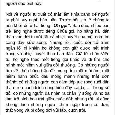
người đặc biệt này.
Nói về người tu xuất có thật lắm khía cạnh để người
ta phải suy nghĩ, bàn luận. Trước hết, có lẽ chúng ta
nên khởi đi từ hai tiếng
“Ơn gọi”.
Ban đầu, nhiều bạn
trẻ lắng nghe được tiếng Chúa gọi, họ hăng hái dấn
thân vào đời tu với tất cả nhiệt huyết của một con tim
căng đầy sức sống. Nhưng rồi, cuộc đời có trăm
ngàn lối đi khiến họ không còn giữ được nét trinh
trong và nhiệt huyết thuở ban đầu. Giã từ chốn Viện
tu, họ nghe theo một tiếng gọi khác và đi tìm cho
mình một niềm vui giữa đời thường. Có những người
tìm về chốn hồng trần để mong tìm một mái ấm, một
niềm hạnh phúc dẫu mong manh nhưng thật đơn
thành; có những người can đảm tiếp tục rong ruổi dấn
thân trên hành trình dâng hiến đầy cát bụi… Trong số
đó, có những người đã nhận ra chân lý sống và họ đã
làm trổ sinh hoa trái giữa cuộc đời; nhưng rồi lại cũng
không thiếu những người chìm ngập trong cô đơn,
thất vọng và bị dòng đời vùi lấp, cuốn trôi.