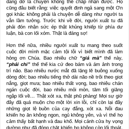
dang dở là chuyện không thể chấp nhận được. Họ
cũng đâu biết rằng: việc quyết định ngả sang một Ơn
gọi khác không phải là chuyện dễ dàng như người ta
vẫn lầm tưởng. Trước khi về đời, người xuất tu đã
phải đón nhận sức ép thật khủng khiếp từ phía dư
luận, bà con lối xóm. Thật là đáng sợ!
Hơn thế nữa, nhiều người xuất tu mang theo suốt
cuộc đời mình mặc cảm tội lỗi vì biết mình đã làm
hỏng ơn Chúa. Bao nhiêu chữ
“giá mà”
thế này,
“phải chi”
thế thế kia cứ đeo bám và ám ảnh trong
trí não. Bao nhiêu nước mắt đã lặng lẽ buông xuống
dòng đời; bao nhiêu tiếng thở dài não nề trôi theo giọt
nắng, giọt mưa; bao nhiêu thất vọng, bao nhiêu chán
ngán cuộc đời, bao nhiêu mỏi mòn, tăm tối giăng
ngập lối về… Thật xót xa, thật phũ phàng! Mọi sự giờ
đây đã quá muộn cho một lời xin lỗi, chỉ còn lại đây
những giọt lệ buồn của cay đắng, xót xa. Nỗi đau
khiến họ ăn không ngon, ngủ không yên, và vì thế họ
cảm thấy bất hạnh và đau khổ. Mọi cánh cửa hy vọng
dường như đã đóng chặt khiến họ không còn lối thoát.