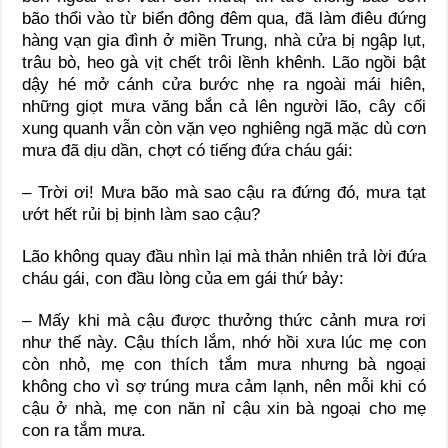
bão thổi vào từ biển đông đêm qua, đã làm điêu đứng
hàng vạn gia đình ở miền Trung, nhà cửa bị ngập lụt,
trâu bò, heo gà vịt chết trôi lềnh khênh. Lão ngồi bật
dậy hé mở cánh cửa bước nhẹ ra ngoài mái hiên,
những giọt mưa văng bắn cả lên người lão, cây cối
xung quanh vẫn còn vặn vẹo nghiêng ngã mặc dù cơn
mưa đã dịu dần, chợt có tiếng đứa cháu gái:
– Trời ơi! Mưa bão mà sao cậu ra đứng đó, mưa tạt
ướt hết rủi bị bịnh làm sao cậu?
Lão không quay đầu nhìn lại mà thản nhiên trả lời đứa
cháu gái, con đầu lòng của em gái thứ bảy:
– Mấy khi mà cậu được thưởng thức cảnh mưa rơi
như thế này. Cậu thích lắm, nhớ hồi xưa lúc mẹ con
còn nhỏ, mẹ con thích tắm mưa nhưng bà ngoại
không cho vì sợ trúng mưa cảm lạnh, nên mỗi khi có
cậu ở nhà, mẹ con năn nỉ cậu xin bà ngoại cho mẹ
con ra tắm mưa.