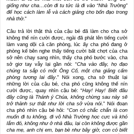
giống như cha…còn đi tu tức là đi vào “Nhà Trường”
để học cách làm lễ và cách giảng cho bổn đạo trong
nhà thờ
.”
Câu trả lời thật thà của cậu bé đã làm cho cha sở
không thể nín cười được, ngài đã phát lên tiếng cười
làm vang dội cả căn phòng, lúc ấy cha phó đang ở
phòng kế bên nghe thấy tiếng cười bất chợt của cha
sở nên chạy sang nhìn, thấy cha phó bước vào, cha
sở giơ tay vẫy lại gần nói: “
Cha vào đây, họ đạo
chúng ta sắp có một Ông Cố, một cha giảng cấm
phòng tương lai đây
.” Nói xong, cha sở thuật lại
những lời của cậu bé, cha phó cũng không thể nín
cười được, quay nhìn cậu bé: “
Hay! Hay! Biết đâu
đây cũng là Thánh ý Chúa, không chừng sau này sẽ
trở thành sự thật như lời cha sở vừa nói
.” Nói đoạn
cha phó nhìn cậu bé hỏi: “
Con có chắc chắn là con
muốn đi tu không, đi vô Nhà Trường học cực và khó
lắm đó, không như ở nhà đâu, lại còn không được gần
cha mẹ, anh chị em, bạn bè như bây giờ, con có biết