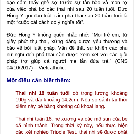
đạo cảm thấy ghê sợ trước sự tàn bào và man rợ
của việc phá bỏ các thai nhi sau 20 tuần tuổi. Đức
Hồng Y gọi đạo luật cấm phá thai sau 20 tuần tuổi là
một “cuộc cải cách có ý nghĩa tốt”.
Đức Hồng Y không quên nhắc nhớ: “Mọi trẻ em, từ
giây phút thụ thai, xứng đáng được yêu thương và
bảo vệ bởi luật pháp. Vấn đề thật sự khiến các phụ
nữ nghĩ đến phá thai cần được xem xét với các giải
pháp trợ giúp cả người mẹ lẫn đứa trẻ.” (CNS
04/10/2017) – Vietcatholic.
Một điều cần biết thêm:
Thai nhi 18 tuần tuổi
có trọng lượng khoảng
190g và dài khoảng 14,2cm. Nếu so sánh tại thời
điểm này bé bằng khoảng củ khoai lang.
Thai nhi tuần 18, hệ xương và các mô sụn của bé
đã hình thành. Trong thời kỳ này, nếu thực hiện
các xét nghiệp Tripple Test, thai nhi sẽ được phát