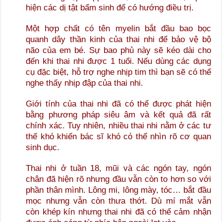
hiện các dị tật bẩm sinh để có hướng điều trị.
Một hợp chất có tên myelin bắt đầu bao bọc
quanh dây thần kinh của thai nhi để bảo vệ bộ
não của em bé. Sự bao phủ này sẽ kéo dài cho
đến khi thai nhi được 1 tuổi. Nếu dùng các dụng
cụ đặc biệt, hỗ trợ nghe nhịp tim thì bạn sẽ có thể
nghe thấy nhịp đập của thai nhi.
Giới tính của thai nhi đã có thể được phát hiện
bằng phương pháp siêu âm và kết quả đã rất
chính xác. Tuy nhiên, nhiều thai nhi nằm ở các tư
thế khó khiến bác sĩ khó có thể nhìn rõ cơ quan
sinh dục.
Thai nhi ở tuần 18, mũi và các ngón tay, ngón
chân đã hiện rõ nhưng đầu vẫn còn to hơn so với
phần thân mình. Lông mi, lông mày, tóc… bắt đầu
mọc nhưng vẫn còn thưa thớt. Dù mí mắt vẫn
còn khép kín nhưng thai nhi đã có thể cảm nhận