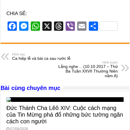
CHIA SẺ:
F
M
W
X
T
Vi
E
S
a
e
h
hr
b
m
h
c
ss
at
e
er
ail
ar
e
e
s
a
e
Hình sau
Ca hiệp lễ và bài ca sau rước lễ
b
n
A
d
Hình trước
Lắng nghe… (10.10.2017 – Thứ
o
g
p
s
Ba Tuần XXVII Thường Niên
năm A)
o
er
p
Bài cùng chuyên mục
k
Đức Thánh Cha Lêô XIV: Cuộc cách mạng
của Tin Mừng phá đổ những bức tường ngăn
cách con người
07/08/2026