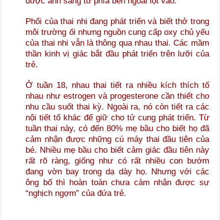
được ánh sáng từ phía bên ngoài lọt vào.
Phổi của thai nhi đang phát triển và biết thở trong
môi trường ối nhưng nguồn cung cấp oxy chủ yếu
của thai nhi vẫn là thông qua nhau thai. Các mầm
thần kinh vị giác bắt đầu phát triển trên lưỡi của
trẻ.
Ở tuần 18, nhau thai tiết ra nhiều kích thích tố
nhau như estrogen và progesterone cần thiết cho
nhu cầu suốt thai kỳ. Ngoài ra, nó còn tiết ra các
nội tiết tố khác để giữ cho tử cung phát triển. Từ
tuần thai này, có đến 80% mẹ bầu cho biết họ đã
cảm nhận được những cú máy thai đầu tiên của
bé. Nhiều mẹ bầu cho biết cảm giác đầu tiên này
rất rõ ràng, giống như có rất nhiều con bướm
đang vờn bay trong dạ dày họ. Nhưng với các
ông bố thì hoàn toàn chưa cảm nhận được sự
“nghịch ngợm” của đứa trẻ.