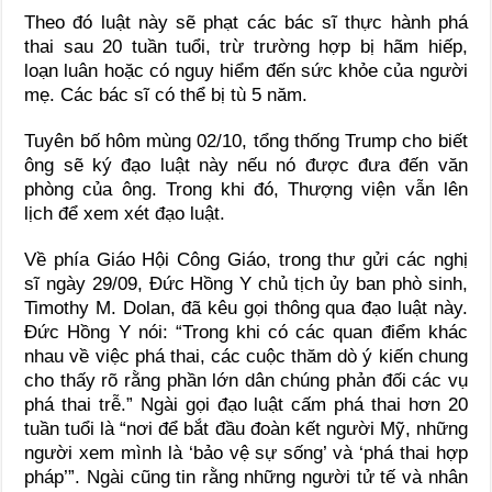
Theo đó luật này sẽ phạt các bác sĩ thực hành phá
thai sau 20 tuần tuổi, trừ trường hợp bị hãm hiếp,
loạn luân hoặc có nguy hiểm đến sức khỏe của người
mẹ. Các bác sĩ có thể bị tù 5 năm.
Tuyên bố hôm mùng 02/10, tổng thống Trump cho biết
ông sẽ ký đạo luật này nếu nó được đưa đến văn
phòng của ông. Trong khi đó, Thượng viện vẫn lên
lịch để xem xét đạo luật.
Về phía Giáo Hội Công Giáo, trong thư gửi các nghị
sĩ ngày 29/09, Đức Hồng Y chủ tịch ủy ban phò sinh,
Timothy M. Dolan, đã kêu gọi thông qua đạo luật này.
Đức Hồng Y nói: “Trong khi có các quan điểm khác
nhau về việc phá thai, các cuộc thăm dò ý kiến chung
cho thấy rõ rằng phần lớn dân chúng phản đối các vụ
phá thai trễ.” Ngài gọi đạo luật cấm phá thai hơn 20
tuần tuổi là “nơi để bắt đầu đoàn kết người Mỹ, những
người xem mình là ‘bảo vệ sự sống’ và ‘phá thai hợp
pháp’”. Ngài cũng tin rằng những người tử tế và nhân