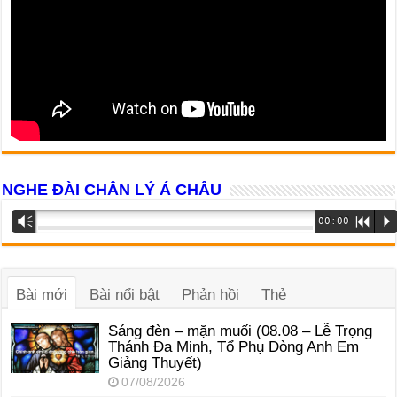
NGHE ĐÀI CHÂN LÝ Á CHÂU
Trình
Vm
00:00
R
P
phát
âm
thanh
Bài mới
Bài nổi bật
Phản hồi
Thẻ
Sáng đèn – mặn muối (08.08 – Lễ Trọng
Thánh Đa Minh, Tổ Phụ Dòng Anh Em
Giảng Thuyết)
07/08/2026