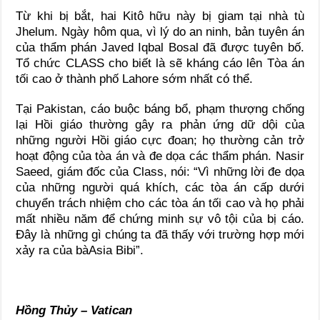
Từ khi bị bắt, hai Kitô hữu này bị giam tại nhà tù
Jhelum. Ngày hôm qua, vì lý do an ninh, bản tuyên án
của thẩm phán Javed Iqbal Bosal đã được tuyên bố.
Tổ chức CLASS cho biết là sẽ kháng cáo lên Tòa án
tối cao ở thành phố Lahore sớm nhất có thể.
Tại Pakistan, cáo buộc báng bổ, phạm thượng chống
lại Hồi giáo thường gây ra phản ứng dữ dội của
những người Hồi giáo cực đoan; họ thường cản trở
hoạt động của tòa án và đe dọa các thẩm phán. Nasir
Saeed, giám đốc của Class, nói: “Vì những lời đe dọa
của những người quá khích, các tòa án cấp dưới
chuyển trách nhiệm cho các tòa án tối cao và họ phải
mất nhiều năm để chứng minh sự vô tội của bị cáo.
Đây là những gì chúng ta đã thấy với trường hợp mới
xảy ra của bàAsia Bibi”.
Hồng Thủy – Vatican