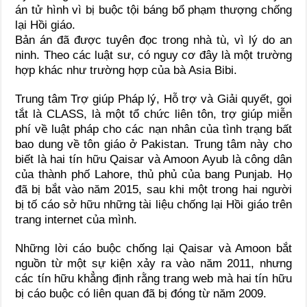
án tử hình vì bị buộc tội báng bổ phạm thượng chống
lại Hồi giáo.
Bản án đã được tuyên đọc trong nhà tù, vì lý do an
ninh. Theo các luật sư, có nguy cơ đây là một trường
hợp khác như trường hợp của bà Asia Bibi.
Trung tâm Trợ giúp Pháp lý, Hỗ trợ và Giải quyết, gọi
tắt là CLASS, là một tổ chức liên tôn, trợ giúp miễn
phí về luật pháp cho các nạn nhân của tình trạng bất
bao dung về tôn giáo ở Pakistan. Trung tâm này cho
biết là hai tín hữu Qaisar và Amoon Ayub là công dân
của thành phố Lahore, thủ phủ của bang Punjab. Họ
đã bị bắt vào năm 2015, sau khi một trong hai người
bị tố cáo sở hữu những tài liệu chống lại Hồi giáo trên
trang internet của mình.
Những lời cáo buộc chống lại Qaisar và Amoon bắt
nguồn từ một sự kiện xảy ra vào năm 2011, nhưng
các tín hữu khẳng định rằng trang web mà hai tín hữu
bị cáo buộc có liên quan đã bị đóng từ năm 2009.