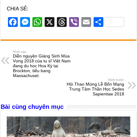
CHIA SẺ:
F
M
W
X
T
Vi
E
S
a
e
h
hr
b
m
h
c
ss
at
e
er
ail
ar
e
e
s
a
e
Hình sau
Diễn nguyện Giáng Sinh Mùa
b
n
A
d
Vọng 2018 của tu sĩ Việt Nam
đang du học Hoa Kỳ tại
o
g
p
s
Brockton, tiểu bang
Massachuset.
o
er
p
Hình trước
Hội Thao Mừng Lễ Bổn Mạng
k
Trung Tâm Thần Học Sedes
Sapientiae 2018
Bài cùng chuyên mục