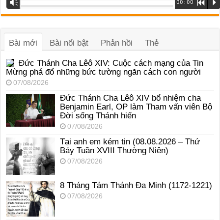
Vm
00:00
R
P
phát
âm
thanh
Bài mới
Bài nổi bật
Phản hồi
Thẻ
Đức Thánh Cha Lêô XIV: Cuộc cách mạng của Tin
Mừng phá đổ những bức tường ngăn cách con người
07/08/2026
Đức Thánh Cha Lêô XIV bổ nhiệm cha
Benjamin Earl, OP làm Tham vấn viên Bộ
Đời sống Thánh hiến
07/08/2026
Tại anh em kém tin (08.08.2026 – Thứ
Bảy Tuần XVIII Thường Niên)
07/08/2026
8 Tháng Tám Thánh Ða Minh (1172-1221)
07/08/2026