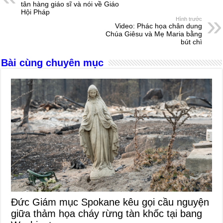
b
n
A
d
tân hàng giáo sĩ và nói về Giáo
Hội Pháp
o
g
p
s
Hình trước
Video: Phác họa chân dung
o
er
p
Chúa Giêsu và Mẹ Maria bằng
bút chì
k
Bài cùng chuyên mục
Đức Giám mục Spokane kêu gọi cầu nguyện
giữa thảm họa cháy rừng tàn khốc tại bang