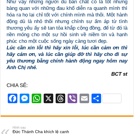
Như vậy những người dù bản chất có là tốt nhưng
bàng quan với những đau khổ diễn ra quanh mình thì
hóa ra họ lại chỉ tốt với chính mình mà thôi. Một hành
động dù là nhỏ thôi nhưng chính sự ấm áp từ tình
thương yêu ấy sẽ tan tỏa khắp cộng đồng, để từ đó là
nền móng cho một sự hồi sinh về niềm tin và hạnh
phúc cho một cuộc sống ngày càng tươi đẹp.
Lúc cần xin lỗi thì hãy xin lỗi, lúc cần cảm ơn thì
hãy cám ơn, và lúc cần giúp đỡ thì hãy cho đi sự
yêu thương bằng chính hành động ngay hôm nay
Anh Chị nhé.
BCT st
CHIA SẺ:
F
M
W
X
T
Vi
E
S
a
e
h
hr
b
m
h
c
ss
at
e
er
ail
ar
e
e
s
a
e
Hình sau
Đức Thánh Cha khích lệ canh