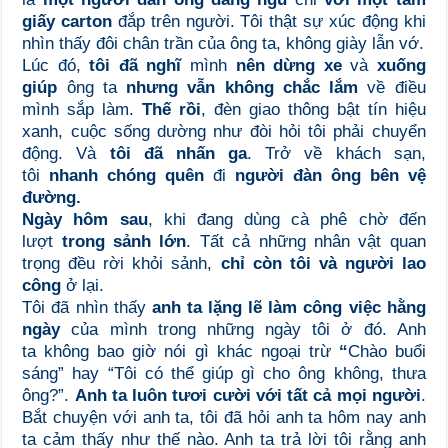
giấy carton
đắp trên người. Tôi thật sự xúc động khi
nhìn thấy đôi chân trần của ông ta, không giày lẫn vớ.
Lúc đó,
tôi đã nghĩ
mình
nên
dừng xe
và
xuống
giúp
ông ta
nhưng vẫn không chắc lắm
về điều
mình sắp làm.
Thế rồi
, đèn giao thông bật tín hiệu
xanh, cuộc sống dường như đòi hỏi tôi phải chuyển
động. Và
tôi
đã nhấn ga
. Trở về khách sạn,
tôi
nhanh chóng quên
đi
người đàn ông bên vệ
đường.
Ngày hôm sau
, khi đang dùng cà phê chờ đến
lượt
trong sảnh lớn
. Tất cả những nhân vật quan
trọng đều rời khỏi sảnh,
chỉ còn tôi và người lao
công
ở lại.
Tôi đã nhìn thấy
anh ta lặng lẽ làm công việc hằng
ngày
của mình trong những ngày tôi ở đó. Anh
ta
không bao giờ
nói gì khác ngoại trừ
“
Chào buổi
sáng”
hay
“Tôi có thể giúp gì cho ông không, thưa
ông?”.
Anh ta luôn tươi cười với tất cả mọi người
.
Bắt chuyện với anh ta, tôi đã hỏi anh ta hôm nay anh
ta cảm thấy như thế nào. Anh ta trả lời tôi rằng anh