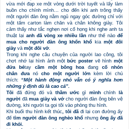
vừa mới đạp xe một vòng dưới trời tuyết và lấy làm
buồn cho chính mình… cho đến khi anh
trông thấy
một người đàn ông nằm ngủ ngay góc đường chỉ với
một tấm carton làm chăn và chân không
giày. Tôi
cảm thấy như tắc nghẹn nơi cổ họng khi nghe anh ta
thuật lại
anh đã vòng xe nhiều lần
như thế nào
để
mua cho người đàn ông khốn khổ
kia
một đôi
giày
và
một đôi vớ
.
Trong khi nghe câu chuyện của người lao công, tôi
chợt nhớ lại hình ảnh một
bức poster
vẽ hình
một
đứa bé
tay
cầm một bông hoa
đang
cố nhón
chân
đưa
nó
cho một người lớn
kèm lời chú
thích:
“Một hành động nhỏ vẫn có ý nghĩa hơn
những ý định dù là cao cả”.
Tôi
đã đứng đó và
thầm ước
gì
mình
chính
là
người
đã
mua giày và vớ
cho người đàn ông bên vệ
đường, khi người ta gọi tôi vào phòng thu hình.
Khi buổi thu hình kết thúc
, tôi đã
đi lại con đường ấy
để
tìm người đàn ông nghèo khổ
nhưng
ông ấy đã
đi khỏi.