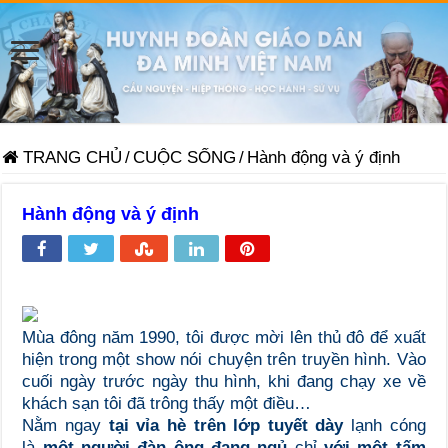
TRANG CHỦ
/
CUỘC SỐNG
/
Hành động và ý định
Hành động và ý định
Mùa đông năm 1990, tôi được mời lên thủ đô để xuất
hiện trong một show nói chuyện trên truyền hình. Vào
cuối ngày trước ngày thu hình, khi đang chạy xe về
khách sạn tôi đã trông thấy một điều…
Nằm
ngay
tại vỉa hè trên lớp tuyết dày
lạnh cóng
là
một người đàn ông đang ngủ
chỉ
với một tấm