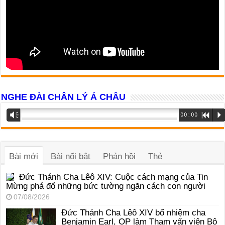
NGHE ĐÀI CHÂN LÝ Á CHÂU
Trình
Vm
00:00
R
P
phát
âm
thanh
Bài mới
Bài nổi bật
Phản hồi
Thẻ
Đức Thánh Cha Lêô XIV: Cuộc cách mạng của Tin
Mừng phá đổ những bức tường ngăn cách con người
07/08/2026
Đức Thánh Cha Lêô XIV bổ nhiệm cha
Benjamin Earl, OP làm Tham vấn viên Bộ