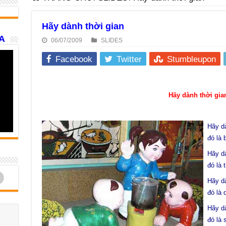
Hãy dành thời gian
A
06/07/2009
SLIDES
Facebook
Twitter
Stumbleupon
Hãy dành thời gia
Hãy dà
đó là 
Hãy dà
đó là 
d
Hãy d
đó là 
Hãy dà
đó là 