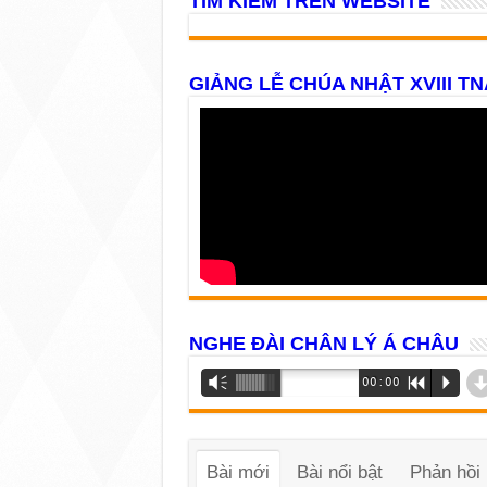
TÌM KIẾM TRÊN WEBSITE
GIẢNG LỄ CHÚA NHẬT XVIII TN
NGHE ĐÀI CHÂN LÝ Á CHÂU
Trình
Vm
00:00
R
P
phát
âm
thanh
Bài mới
Bài nổi bật
Phản hồi