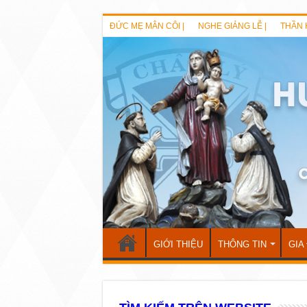
ĐỨC MẸ MÂN CÔI |
NGHE GIẢNG LỄ |
THẦN 
GIỚI THIỆU
THÔNG TIN
GIA