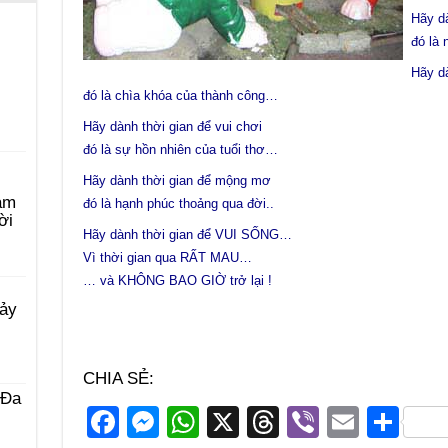
Hãy dà
đó là 
Hãy dà
đó là chìa khóa của thành công…
Hãy dành thời gian để vui chơi
đó là sự hồn nhiên của tuổi thơ…
Hãy dành thời gian để mộng mơ
àm
đó là hạnh phúc thoảng qua đời..
ời
Hãy dành thời gian để VUI SỐNG…
Vì thời gian qua RẤT MAU…
… và KHÔNG BAO GIỜ trở lại !
Bảy
CHIA SẺ:
 Ða
F
M
W
X
T
Vi
E
S