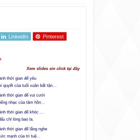
LinkedIn
Pinterest
n
Xem slides xin click tại đây
nh thời gian để yêu
bí quyết của tuổi xuân bất tận…
nh thời gian để vui cười
tiếng nhạc của tâm hồn…
ành thời gian để khóc …
dấu chỉ lòng bao la.
nh thời gian để lắng nghe
sức mạnh của trí tuệ…