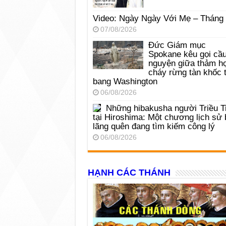
Video: Ngày Ngày Với Mẹ – Tháng
07/08/2026
Đức Giám mục
Spokane kêu gọi cầ
nguyện giữa thảm h
cháy rừng tàn khốc t
bang Washington
06/08/2026
Những hibakusha người Triều T
tại Hiroshima: Một chương lịch sử 
lãng quên đang tìm kiếm công lý
06/08/2026
HẠNH CÁC THÁNH