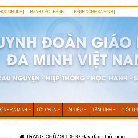
HỌC ONLINE |
HẠNH CÁC THÁNH |
THÁNH DÒNG ĐA MINH |
 ĐÌNH ĐA MINH
LỜI CHÚA
TÀI LIỆU
TÂM TÌNH
GIỚI TR
TRANG CHỦ
/
SLIDES
/
Hãy dành thời gian