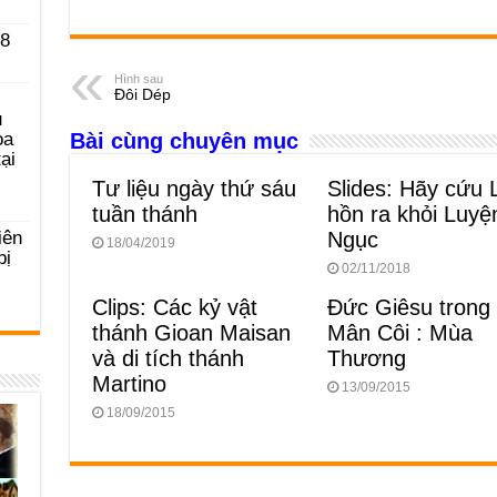
a
e
h
hr
b
m
h
c
ss
at
e
er
ail
ar
 8
e
e
s
a
e
Hình sau
Đôi Dép
b
n
A
d
u
ọa
Bài cùng chuyên mục
o
g
p
s
ại
o
er
p
Tư liệu ngày thứ sáu
Slides: Hãy cứu 
k
tuần thánh
hồn ra khỏi Luyệ
iên
Ngục
18/04/2019
bị
02/11/2018
Clips: Các kỷ vật
Đức Giêsu trong
thánh Gioan Maisan
Mân Côi : Mùa
và di tích thánh
Thương
Martino
13/09/2015
18/09/2015