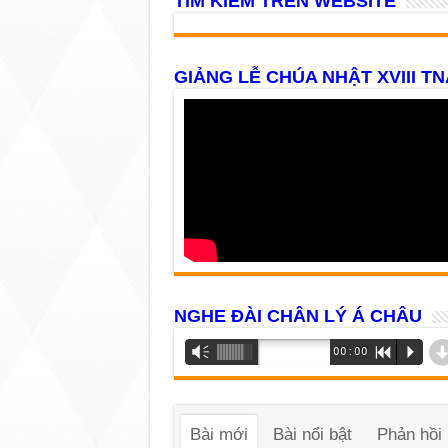
TÌM KIẾM TRÊN WEBSITE
GIẢNG LỄ CHÚA NHẬT XVIII TN
NGHE ĐÀI CHÂN LÝ Á CHÂU
Trình
Vm
00:00
R
P
phát
âm
thanh
Bài mới
Bài nổi bật
Phản hồi