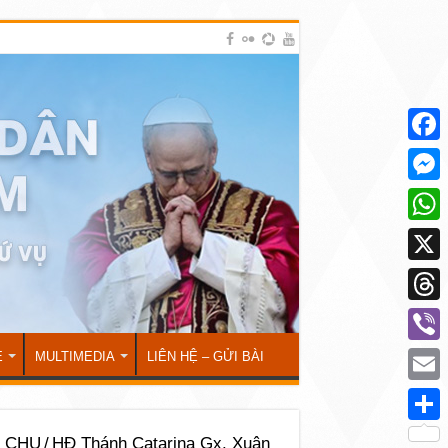
Face
Mess
What
X
Thre
Viber
Ẻ
MULTIMEDIA
LIÊN HỆ – GỬI BÀI
Emai
Shar
I CHU
/
HĐ Thánh Catarina Gx. Xuân