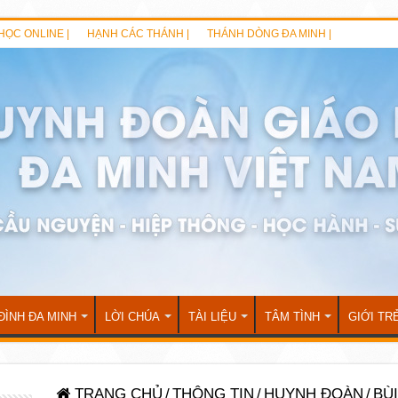
HỌC ONLINE |
HẠNH CÁC THÁNH |
THÁNH DÒNG ĐA MINH |
ĐÌNH ĐA MINH
LỜI CHÚA
TÀI LIỆU
TÂM TÌNH
GIỚI TR
TRANG CHỦ
/
THÔNG TIN
/
HUYNH ĐOÀN
/
BÙ