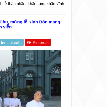
 lễ thâu nhận, khấn tạm, khấn vĩnh
 Chu, mừng lễ Kính Bổn mạng
h viễn
LinkedIn
Pinterest