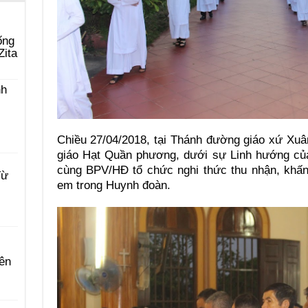
ống
Zita
nh
Chiều 27/04/2018, tại Thánh đường giáo xứ Xuâ
giáo Hạt Quần phương, dưới sự Linh hướng củ
cùng BPV/HĐ tổ chức nghi thức thu nhận, khấn
Từ
em trong Huynh đoàn.
ên