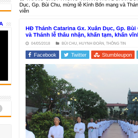
Dục, Gp. Bùi Chu, mừng lễ Kính Bổn mạng và Thánh
viễn
A
HĐ Thánh Catarina Gx. Xuân Dục, Gp. Bùi
và Thánh lễ thâu nhận, khấn tạm, khấn vĩn
04/05/2018
BÙI CHU
,
HUYNH ĐOÀN
,
THÔNG TIN
Facebook
Twitter
Stumbleupon
d