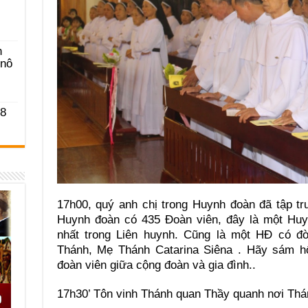
n
-nô
 8
17h00, quý anh chị trong Huynh đoàn đã tập t
Huynh đoàn có 435 Đoàn viên, đây là một Huy
nhất trong Liên huynh. Cũng là một HĐ có đ
Thánh, Mẹ Thánh Catarina Siêna . Hãy sám hố
đoàn viên giữa cộng đoàn và gia đình..
17h30’ Tôn vinh Thánh quan Thầy quanh nơi Th