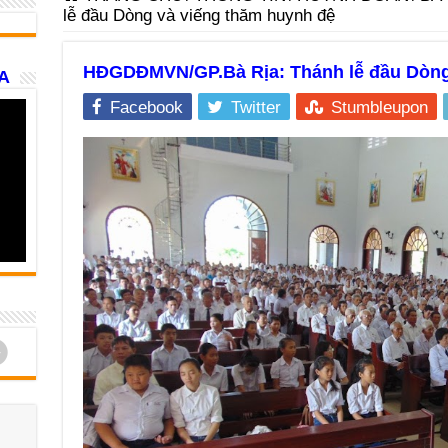
lễ đầu Dòng và viếng thăm huynh đệ
HĐGDĐMVN/GP.Bà Rịa: Thánh lễ đầu Dòng
A
Facebook
Twitter
Stumbleupon
d