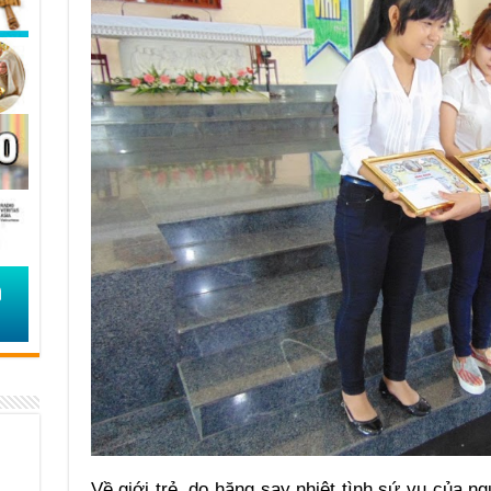
Về giới trẻ, do hăng say nhiệt tình sứ vụ của 