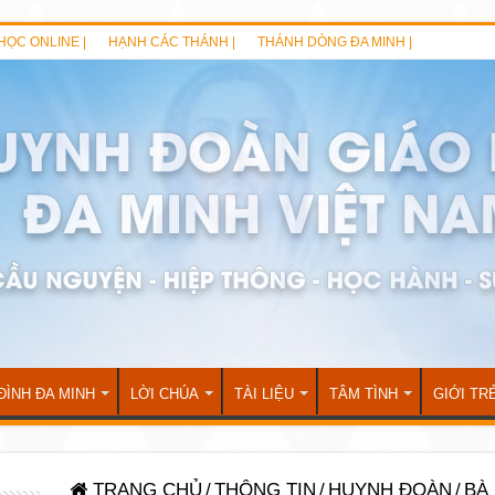
HỌC ONLINE |
HẠNH CÁC THÁNH |
THÁNH DÒNG ĐA MINH |
ĐÌNH ĐA MINH
LỜI CHÚA
TÀI LIỆU
TÂM TÌNH
GIỚI TR
TRANG CHỦ
/
THÔNG TIN
/
HUYNH ĐOÀN
/
BÀ 