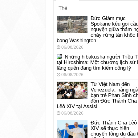
Thẻ
Đức Giám mục
Spokane kêu gọi cầ
nguyện giữa thảm h
cháy rừng tàn khốc t
bang Washington
06/08/2026
Những hibakusha người Triều T
tại Hiroshima: Một chương lịch sử 
lãng quên đang tìm kiếm công lý
06/08/2026
Từ Việt Nam đến
Venezuela, hàng ng
bạn trẻ Phan Sinh c
đón Đức Thánh Cha
Lêô XIV tại Assisi
06/08/2026
Đức Thánh Cha Lêô
XIV sẽ thực hiện
chuyến tông du đầu 