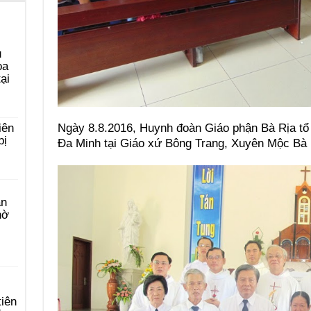
u
ọa
ại
iên
Ngày 8.8.2016, Huynh đoàn Giáo phận Bà Rịa tổ
bị
Đa Minh tại Giáo xứ Bông Trang, Xuyên Mộc Bà 
àn
hờ
tiên