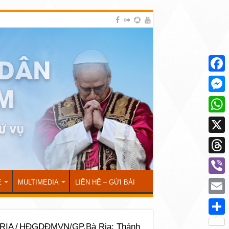
Face
Mess
What
X
Thre
Viber
Ẻ
MULTIMEDIA
LIÊN HỆ – GỬI BÀI
Emai
Shar
RỊA
/
HĐGDĐMVN/GP.Bà Rịa: Thánh