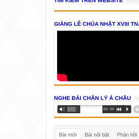
TÌM KIẾM TRÊN WEBSITE
GIẢNG LỄ CHÚA NHẬT XVIII TN
NGHE ĐÀI CHÂN LÝ Á CHÂU
Trình
Vm
00:00
R
P
phát
âm
thanh
Bài mới
Bài nổi bật
Phản hồi