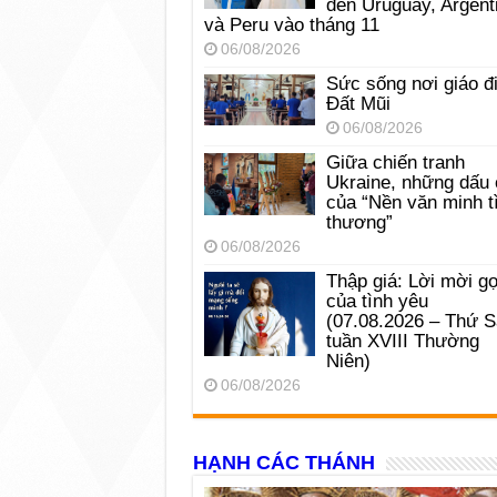
đến Uruguay, Argent
và Peru vào tháng 11
06/08/2026
Sức sống nơi giáo đ
Đất Mũi
06/08/2026
Giữa chiến tranh
Ukraine, những dấu 
của “Nền văn minh t
thương”
06/08/2026
Thập giá: Lời mời gọ
của tình yêu
(07.08.2026 – Thứ 
tuần XVIII Thường
Niên)
06/08/2026
HẠNH CÁC THÁNH