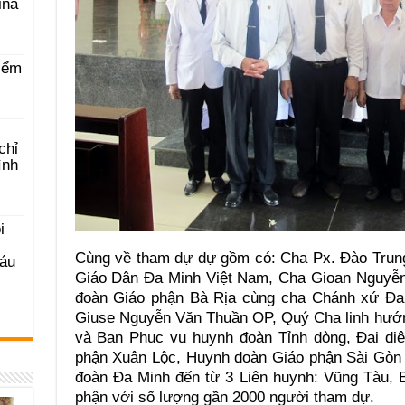
ina
iểm
chỉ
ình
i
Cùng về tham dự dự gồm có: Cha Px. Đào Trun
Sáu
Giáo Dân Đa Minh Việt Nam, Cha Gioan Nguyễn
đoàn Giáo phận Bà Rịa cùng cha Chánh xứ Đam
Giuse Nguyễn Văn Thuần OP, Quý Cha linh hướ
và Ban Phục vụ huynh đoàn Tỉnh dòng, Đại di
phận Xuân Lộc, Huynh đoàn Giáo phận Sài Gòn
đoàn Đa Minh đến từ 3 Liên huynh: Vũng Tàu, 
phận với số lượng gần 2000 người tham dự.