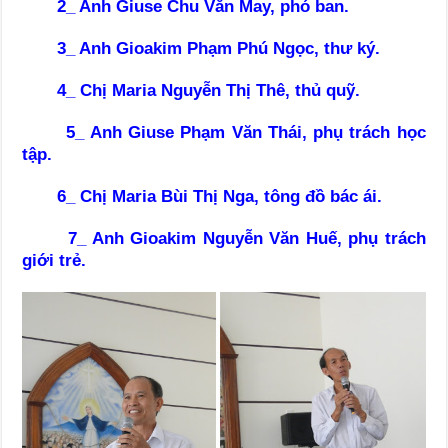
2_ Anh Giuse Chu Văn May, phó ban.
3_ Anh Gioakim Phạm Phú Ngọc, thư ký.
4_ Chị Maria Nguyễn Thị Thê, thủ quỹ.
5_ Anh Giuse Phạm Văn Thái, phụ trách học
tập.
6_ Chị Maria Bùi Thị Nga, tông đồ bác ái.
7_ Anh Gioakim Nguyễn Văn Huế, phụ trách
giới trẻ.