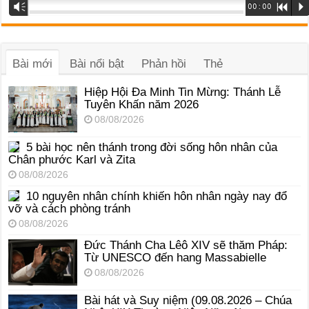
Trình
Vm
00:00
R
P
phát
âm
thanh
Bài mới
Bài nổi bật
Phản hồi
Thẻ
Hiệp Hội Đa Minh Tin Mừng: Thánh Lễ
Tuyên Khấn năm 2026
08/08/2026
5 bài học nên thánh trong đời sống hôn nhân của
Chân phước Karl và Zita
08/08/2026
10 nguyên nhân chính khiến hôn nhân ngày nay đổ
vỡ và cách phòng tránh
08/08/2026
Đức Thánh Cha Lêô XIV sẽ thăm Pháp:
Từ UNESCO đến hang Massabielle
08/08/2026
Bài hát và Suy niệm (09.08.2026 – Chúa