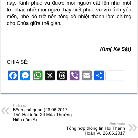
này. Kinh phục vụ được mọi người cất lên như một
lời nhắc nhở mỗi người hãy biết phục vụ với tình yêu
mến, nhờ đó trở nên tông đồ nhiệt thành làm chứng
cho Chúa giữa thế gian.
Kim( Kẻ Sặt)
CHIA SẺ:
F
M
W
X
T
Vi
E
S
a
e
h
hr
b
m
h
c
ss
at
e
er
ail
ar
e
e
s
a
e
Hình sau
Bệnh chủ quan (26.06.2017–
b
n
A
d
Thứ Hai tuần XII Mùa Thường
Niên năm A)
o
g
p
s
Hình trước
Tổng hợp thông tin Hội Thánh
o
er
p
Hoàn Vũ 26.06.2017