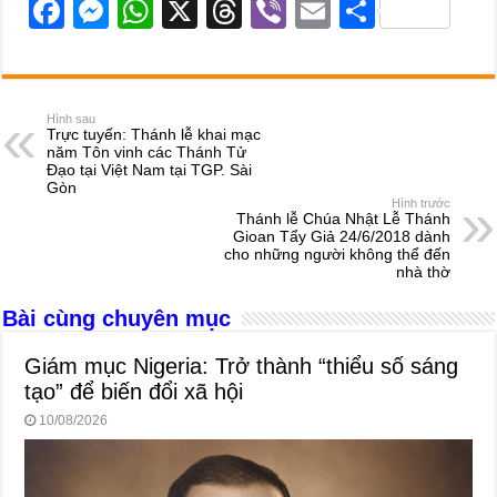
F
M
W
X
T
Vi
E
S
a
e
h
hr
b
m
h
c
ss
at
e
er
ail
ar
e
e
s
a
e
Hình sau
Trực tuyến: Thánh lễ khai mạc
b
n
A
d
năm Tôn vinh các Thánh Tử
Đạo tại Việt Nam tại TGP. Sài
o
g
p
s
Gòn
Hình trước
o
er
p
Thánh lễ Chúa Nhật Lễ Thánh
Gioan Tẩy Giả 24/6/2018 dành
k
cho những người không thể đến
nhà thờ
Bài cùng chuyên mục
Giám mục Nigeria: Trở thành “thiểu số sáng
tạo” để biến đổi xã hội
10/08/2026