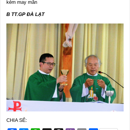
kém may mắn
B TT.GP ĐÀ LẠT
CHIA SẺ: