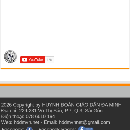
2026 Copyright by HUYNH ĐOÀN GIÁO DÂN ĐA MINH
Địa chỉ: 229-231 Võ Thị Sáu, P.7, Q.3, Sài Gòn
Điện thoại: 078 6610 194
Web: hddmvn.net - Email: hddmvnnet@gmail.com
Facebook:
Facebook Pages: