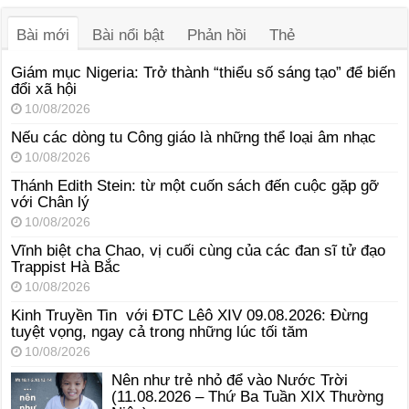
thanh
Bài mới
Bài nổi bật
Phản hồi
Thẻ
Giám mục Nigeria: Trở thành “thiểu số sáng tạo” để biến
đổi xã hội
10/08/2026
Nếu các dòng tu Công giáo là những thể loại âm nhạc
10/08/2026
Thánh Edith Stein: từ một cuốn sách đến cuộc gặp gỡ
với Chân lý
10/08/2026
Vĩnh biệt cha Chao, vị cuối cùng của các đan sĩ tử đạo
Trappist Hà Bắc
10/08/2026
Kinh Truyền Tin với ĐTC Lêô XIV 09.08.2026: Đừng
tuyệt vọng, ngay cả trong những lúc tối tăm
10/08/2026
Nên như trẻ nhỏ để vào Nước Trời
(11.08.2026 – Thứ Ba Tuần XIX Thường