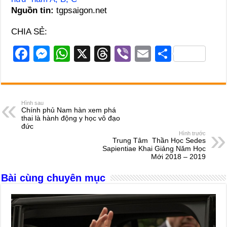
Nguồn tin:
tgpsaigon.net
CHIA SẺ:
F
M
W
X
T
Vi
E
S
a
e
h
hr
b
m
h
c
ss
at
e
er
ail
ar
e
e
s
a
e
Hình sau
Chính phủ Nam hàn xem phá
b
n
A
d
thai là hành động y học vô đạo
đức
o
g
p
s
Hình trước
Trung Tâm Thần Học Sedes
o
er
p
Sapientiae Khai Giảng Năm Học
Mới 2018 – 2019
k
Bài cùng chuyên mục