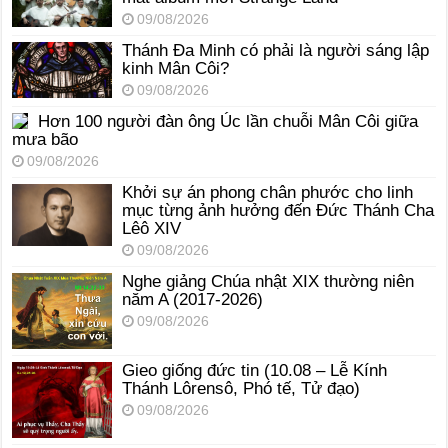
09/08/2026
Thánh Đa Minh có phải là người sáng lập
kinh Mân Côi?
09/08/2026
Hơn 100 người đàn ông Úc lần chuỗi Mân Côi giữa
mưa bão
09/08/2026
Khởi sự án phong chân phước cho linh
mục từng ảnh hưởng đến Đức Thánh Cha
Lêô XIV
09/08/2026
Nghe giảng Chúa nhật XIX thường niên
năm A (2017-2026)
09/08/2026
Gieo giống đức tin (10.08 – Lễ Kính
Thánh Lôrensô, Phó tế, Tử đạo)
09/08/2026