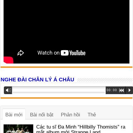
NGHE ĐÀI CHÂN LÝ Á CHÂU
Trình
Vm
00:00
R
P
phát
âm
thanh
Bài mới
Bài nổi bật
Phản hồi
Thẻ
Các tu sĩ Đa Minh “Hillbilly Thomists” ra
mắt album mới Strange Land