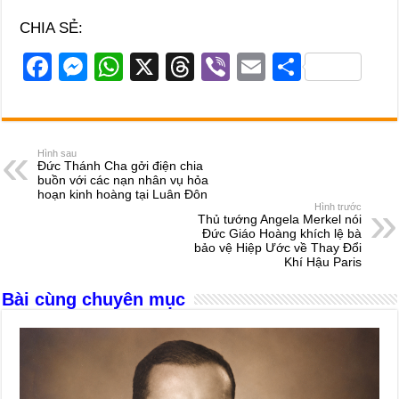
CHIA SẺ:
F
M
W
X
T
Vi
E
S
a
e
h
hr
b
m
h
c
ss
at
e
er
ail
ar
e
e
s
a
e
Hình sau
Đức Thánh Cha gởi điện chia
b
n
A
d
buồn với các nạn nhân vụ hỏa
hoạn kinh hoàng tại Luân Đôn
o
g
p
s
Hình trước
Thủ tướng Angela Merkel nói
o
er
p
Đức Giáo Hoàng khích lệ bà
bảo vệ Hiệp Ước về Thay Đổi
k
Khí Hậu Paris
Bài cùng chuyên mục