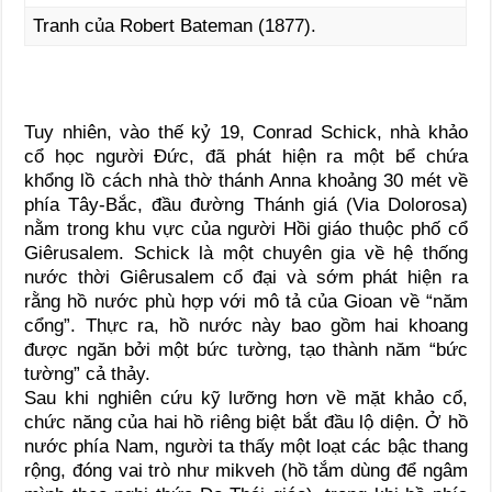
Tranh của Robert Bateman (1877).
Tuy nhiên, vào thế kỷ 19, Conrad Schick, nhà khảo
cổ học người Đức, đã phát hiện ra một bể chứa
khổng lồ cách nhà thờ thánh Anna khoảng 30 mét về
phía Tây-Bắc, đầu đường Thánh giá (Via Dolorosa)
nằm trong khu vực của người Hồi giáo thuộc phố cổ
Giêrusalem. Schick là một chuyên gia về hệ thống
nước thời Giêrusalem cổ đại và sớm phát hiện ra
rằng hồ nước phù hợp với mô tả của Gioan về “năm
cổng”. Thực ra, hồ nước này bao gồm hai khoang
được ngăn bởi một bức tường, tạo thành năm “bức
tường” cả thảy.
Sau khi nghiên cứu kỹ lưỡng hơn về mặt khảo cổ,
chức năng của hai hồ riêng biệt bắt đầu lộ diện. Ở hồ
nước phía Nam, người ta thấy một loạt các bậc thang
rộng, đóng vai trò như mikveh (hồ tắm dùng để ngâm