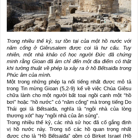
Trong nhiều thế kỷ, sự tồn tại của một hồ nước với
năm cổng ở Giêrusalem được coi là hư cấu. Tuy
nhiên, một nhà khảo cổ học người Đức đã chứng
minh rằng Gioan đã ám chỉ đến một địa điểm có thật
khi tường thuật về phép lạ xảy ra ở hồ Bếtsaiđa trong
Phúc âm của mình.
Một trong những phép lạ nổi tiếng nhất được mô tả
trong Tin mừng Gioan (5,2-9) kể về việc Chúa Giêsu
chữa lành cho một người bất toại ngồi cạnh một “hồ
bơi” hoặc “hồ nước” có “năm cổng” mà trong tiếng Do
Thái gọi là Bếtsaiđa, nghĩa là “ngôi nhà của lòng
thương xót” hay “ngôi nhà của ân sủng”.
Trong nhiều thế kỷ, các nhà sử học đã cố gắng định
vị hồ nước này. Trong số các hồ quan trọng nhất
được cho là “Hồ Bếtsaiđa” gồm có Birket Israel (Hồ