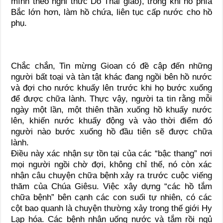
mình theo nghi thức Do Thái giáo), trong khi hồ phía
Bắc lớn hơn, làm hồ chứa, liên tục cấp nước cho hồ
phụ.
Chắc chắn, Tin mừng Gioan có đề cập đến những
người bất toại và tàn tật khác đang ngồi bên hồ nước
và đợi cho nước khuấy lên trước khi họ bước xuống
để được chữa lành. Thực vậy, người ta tin rằng mỗi
ngày một lần, một thiên thần xuống hồ khuấy nước
lên, khiến nước khuấy động và vào thời điểm đó
người nào bước xuống hồ đầu tiên sẽ được chữa
lành.
Điều này xác nhận sự tồn tại của các “bậc thang” nơi
mọi người ngồi chờ đợi, không chỉ thế, nó còn xác
nhận câu chuyện chữa bệnh xảy ra trước cuộc viếng
thăm của Chúa Giêsu. Việc xây dựng “các hồ tắm
chữa bệnh” bên cạnh các con suối tự nhiên, có các
cột bao quanh là chuyện thường xảy trong thế giới Hy
Lạp hóa. Các bệnh nhân uống nước và tắm rồi ngủ