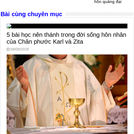
o
er
p
hồn quảng đại
k
Bài cùng chuyên mục
5 bài học nên thánh trong đời sống hôn nhân
của Chân phước Karl và Zita
08/08/2026