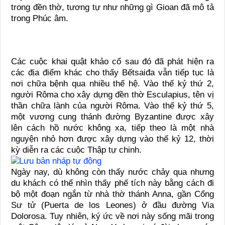
trong đền thờ, tương tự như những gì Gioan đã mô tả
trong Phúc âm.
Các cuộc khai quật khảo cổ sau đó đã phát hiện ra
các địa điểm khác cho thấy Bếtsaiđa vẫn tiếp tục là
nơi chữa bệnh qua nhiều thế hệ. Vào thế kỷ thứ 2,
người Rôma cho xây dựng đền thờ Esculapius, tên vị
thần chữa lành của người Rôma. Vào thế kỷ thứ 5,
một vương cung thánh đường Byzantine được xây
lên cách hồ nước không xa, tiếp theo là một nhà
nguyện nhỏ hơn được xây dựng vào thế kỷ 12, thời
kỳ diễn ra các cuộc Thập tự chinh.
Ngày nay, dù không còn thấy nước chảy qua nhưng
du khách có thể nhìn thấy phế tích này bằng cách đi
bộ một đoạn ngắn từ nhà thờ thánh Anna, gần Cổng
Sư tử (Puerta de los Leones) ở đầu đường Via
Dolorosa. Tuy nhiên, ký ức về nơi này sống mãi trong