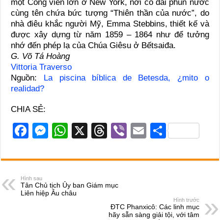
một Công viên lớn ở New York, nơi có đài phun nước
cùng tên chứa bức tượng “Thiên thần của nước”, do
nhà điêu khắc người Mỹ, Emma Stebbins, thiết kế và
được xây dựng từ năm 1859 – 1864 như để tưởng
nhớ đến phép lạ của Chúa Giêsu ở Bếtsaiđa.
G. Võ Tá Hoàng
Vittoria Traverso
Nguồn:
La piscina bíblica de Betesda, ¿mito o
realidad?
CHIA SẺ:
F
M
W
X
T
Vi
E
S
a
e
h
hr
b
m
h
c
ss
at
e
er
ail
ar
e
e
s
a
e
Hình sau
Tân Chủ tịch Ủy ban Giám mục
b
n
A
d
Liên hiệp Âu châu
Hình trước
o
g
p
s
ĐTC Phanxicô: Các linh mục
hãy sẵn sàng giải tội, với tâm