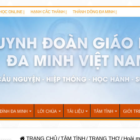
HỌC ONLINE |
HẠNH CÁC THÁNH |
THÁNH DÒNG ĐA MINH |
 ĐÌNH ĐA MINH
LỜI CHÚA
TÀI LIỆU
TÂM TÌNH
GIỚI TR
TRANG CHỦ
/
TÂM TÌNH
/
TRANG THƠ
/
Hoài m