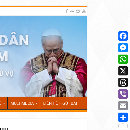
Face
Mess
What
X
Thre
Viber
Ẻ
MULTIMEDIA
LIÊN HỆ – GỬI BÀI
Emai
Shar
ong