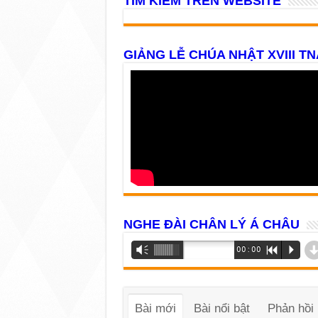
TÌM KIẾM TRÊN WEBSITE
GIẢNG LỄ CHÚA NHẬT XVIII TN
NGHE ĐÀI CHÂN LÝ Á CHÂU
Trình
Vm
00:00
R
P
phát
âm
thanh
Bài mới
Bài nổi bật
Phản hồi