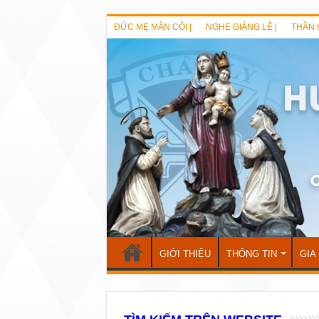
ĐỨC MẸ MÂN CÔI |
NGHE GIẢNG LỄ |
THẦN 
GIỚI THIỆU
THÔNG TIN
GIA