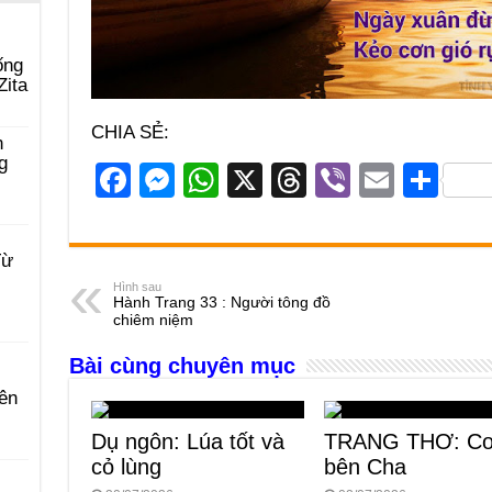
ống
Zita
CHIA SẺ:
n
g
F
M
W
X
T
Vi
E
S
a
e
h
hr
b
m
h
c
ss
at
e
er
ail
ar
Từ
e
e
s
a
e
Hình sau
Hành Trang 33 : Người tông đồ
b
n
A
d
chiêm niệm
o
g
p
s
Bài cùng chuyên mục
o
er
p
ên
k
Dụ ngôn: Lúa tốt và
TRANG THƠ: Co
cỏ lùng
bên Cha