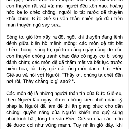
con thuyền rất vất vả; mọi người đều xôn xao, hoảng
hốt: kẻ lo chèo chống, người lo tát nước để thuyền
khỏi chìm; Đức Giê-su vẫn thản nhiên gối đầu trên
mạn thuyền ngủ say sưa.
Sóng to, gió lớn xẩy ra đột ngột khi thuyền đang lênh
đênh giữa biển hồ mênh mông; các môn đệ tất bật
chèo chống; sóng to, gió lớn càng ngày càng dữ dội,
con thuyền chòng trành chao đảo có nguy cơ bị sóng
đánh chìm; các môn đệ đã thấm mệt và bất lực trước
hiểm họa; lúc bấy giờ các ông mới đánh thức Đức
Giê-su và nói với Người: “Thầy ơi, chúng ta chết đến
nơi rồi, Thầy chẳng lo gì sao? “.
Các môn đệ là những người thân tín của Đức Giê-su,
theo Người lâu ngày, được chứng kiến nhiều dấu kỳ
phép lạ Người đã làm để thi ân giáng phúc cho dân
chúng; quyền năng của Người khiến ma quỷ cũng
phải kinh hãi; lòng tin vào Đức Giê-su của các môn
đệ được coi như vững mạnh. Tuy nhiên giờ đây, khi