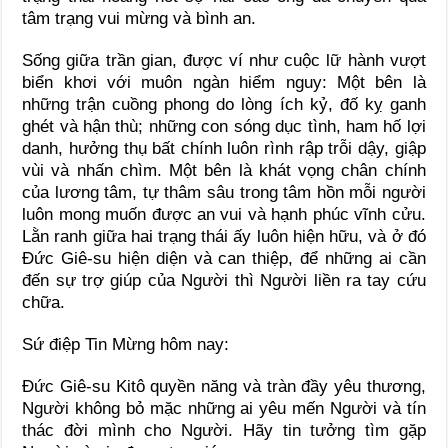
tâm trạng vui mừng và bình an.
Sống giữa trần gian, được ví như cuộc lữ hành vượt
biển khơi với muôn ngàn hiểm nguy: Một bên là
những trận cuồng phong do lòng ích kỷ, đố kỵ ganh
ghét và hận thù; những con sóng dục tình, ham hố lợi
danh, hưởng thụ bất chính luôn rình rập trỗi dậy, giập
vùi và nhấn chìm. Một bên là khát vọng chân chính
của lương tâm, tự thâm sâu trong tâm hồn mỗi người
luôn mong muốn được an vui và hạnh phúc vĩnh cửu.
Lằn ranh giữa hai trạng thái ấy luôn hiện hữu, và ở đó
Đức Giê-su hiện diện và can thiệp, để những ai cần
đến sự trợ giúp của Người thì Người liền ra tay cứu
chữa.
Sứ điệp Tin Mừng hôm nay:
Đức Giê-su Kitô quyền năng và tràn đầy yêu thương,
Người không bỏ mặc những ai yêu mến Người và tín
thác đời mình cho Người. Hãy tin tưởng tìm gặp