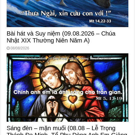
Bài hát và Suy niệm (09.08.2026 – Chúa
Nhật XIX Thường Niên Năm A)
08/08/2026
Sáng đèn – mặn muối (08.08 – Lễ Trọng
Thánh Đa Minh, Tổ Phụ Dòng Anh Em Giảng