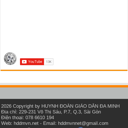
2026 Copyright by HUYNH ĐOÀN GIÁO DÂN ĐA MINH
Địa chỉ: 229-231 Võ Thị Sáu, P.7, Q.3, Sài Gòn
Điện thoại: 078 6610 194
Web: hddmvn.net - Email: hddmvnnet@gmail.com