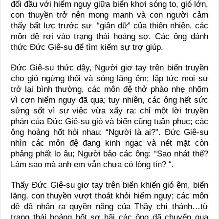
đối đầu với hiểm nguy giữa biển khơi sóng to, gió lớn,
con thuyền trở nên mong manh và con người cảm
thấy bất lực trước sự “giận dữ” của thiên nhiên, các
môn đệ rơi vào trạng thái hoảng sợ. Các ông đánh
thức Đức Giê-su để tìm kiếm sự trợ giúp.
Đức Giê-su thức dậy, Người giơ tay trên biển truyền
cho gió ngừng thổi và sóng lặng êm; lập tức mọi sự
trở lại bình thường, các môn đệ thở phào nhẹ nhõm
vì cơn hiểm nguy đã qua; tuy nhiên, các ông hết sức
sửng sốt vì sự việc vừa xẩy ra: chỉ một lời truyền
phán của Đức Giê-su gió và biển cũng tuân phục; các
ông hoảng hốt hỏi nhau: “Người là ai?”. Đức Giê-su
nhìn các môn đệ đang kinh ngạc và nét mặt còn
phảng phất lo âu; Người bảo các ông: “Sao nhát thế?
Làm sao mà anh em vẫn chưa có lòng tin? “.
Thấy Đức Giê-su giơ tay trên biển khiến gió êm, biển
lặng, con thuyền vượt thoát khỏi hiểm nguy; các môn
đệ đã nhận ra quyền năng của Thầy chí thánh…từ
trạng thái hoảng hốt sợ hãi các ông đã chuyển qua