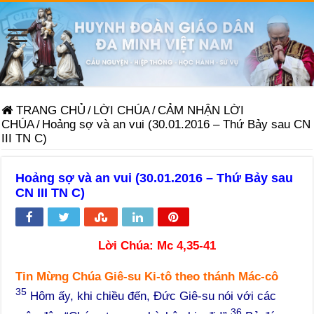
TRANG CHỦ
/
LỜI CHÚA
/
CẢM NHẬN LỜI
CHÚA
/
Hoảng sợ và an vui (30.01.2016 – Thứ Bảy sau CN
III TN C)
Hoảng sợ và an vui (30.01.2016 – Thứ Bảy sau
CN III TN C)
Lời Chúa:
Mc 4,35-41
Tin Mừng Chúa Giê-su Ki-tô theo thánh Mác-cô
35
Hôm ấy, khi chiều đến, Đức Giê-su nói với các
36