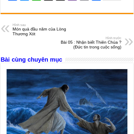
a
e
h
hr
b
m
h
c
ss
at
e
er
ail
ar
e
e
s
a
e
Hình sau
Món quà đầu năm của Lòng
b
n
A
d
Thương Xót
Hình trước
o
g
p
s
Bài 05 : Nhận biết Thiên Chúa ?
(Đức tin trong cuộc sống)
o
er
p
Bài cùng chuyên mục
k