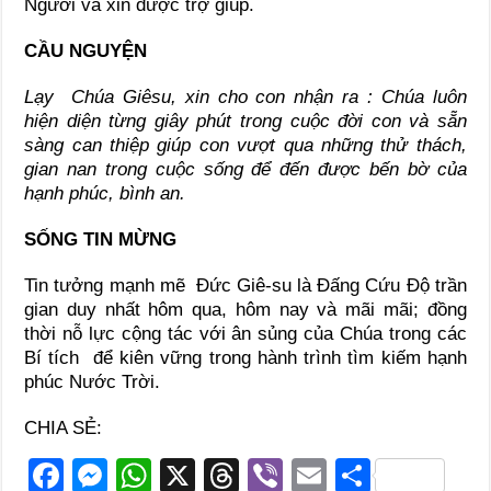
Người và xin được trợ giúp.
CẦU NGUYỆN
Lạy Chúa Giêsu, xin cho con nhận ra : Chúa luôn
hiện diện từng giây phút trong cuộc đời con và sẵn
sàng can thiệp giúp con vượt qua những thử thách,
gian nan trong cuộc sống để đến được bến bờ của
hạnh phúc, bình an.
SỐNG TIN MỪNG
Tin tưởng mạnh mẽ Đức Giê-su là Đấng Cứu Độ trần
gian duy nhất hôm qua, hôm nay và mãi mãi; đồng
thời nỗ lực cộng tác với ân sủng của Chúa trong các
Bí tích để kiên vững trong hành trình tìm kiếm hạnh
phúc Nước Trời.
CHIA SẺ:
F
M
W
X
T
Vi
E
S