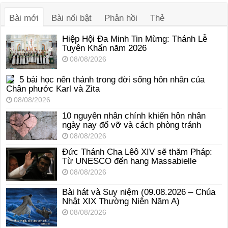
thanh
Bài mới
Bài nổi bật
Phản hồi
Thẻ
Hiệp Hội Đa Minh Tin Mừng: Thánh Lễ
Tuyên Khấn năm 2026
08/08/2026
5 bài học nên thánh trong đời sống hôn nhân của
Chân phước Karl và Zita
08/08/2026
10 nguyên nhân chính khiến hôn nhân
ngày nay đổ vỡ và cách phòng tránh
08/08/2026
Đức Thánh Cha Lêô XIV sẽ thăm Pháp:
Từ UNESCO đến hang Massabielle
08/08/2026
Bài hát và Suy niệm (09.08.2026 – Chúa
Nhật XIX Thường Niên Năm A)
08/08/2026