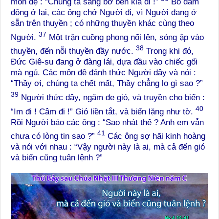
môn đệ : “Chúng ta sang bờ bên kia đi !”
Bỏ đám
đông ở lại, các ông chở Người đi, vì Người đang ở
sẵn trên thuyền ; có những thuyền khác cùng theo
37
Người.
Một trận cuồng phong nổi lên, sóng ập vào
38
thuyền, đến nỗi thuyền đầy nước.
Trong khi đó,
Đức Giê-su đang ở đàng lái, dựa đầu vào chiếc gối
mà ngủ. Các môn đệ đánh thức Người dậy và nói :
“Thầy ơi, chúng ta chết mất, Thầy chẳng lo gì sao ?”
39
Người thức dậy, ngăm đe gió, và truyền cho biển :
40
“Im đi ! Câm đi !” Gió liền tắt, và biển lặng như tờ.
Rồi Người bảo các ông : “Sao nhát thế ? Anh em vẫn
41
chưa có lòng tin sao ?”
Các ông sợ hãi kinh hoàng
và nói với nhau : “Vậy người này là ai, mà cả đến gió
và biển cũng tuân lệnh ?”