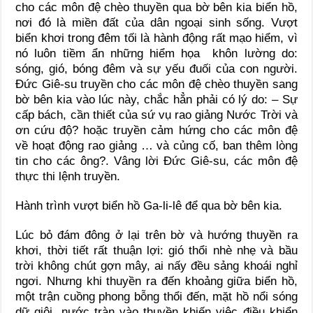
cho các môn đệ chèo thuyền qua bờ bên kia biển hồ,
nơi đó là miền đất của dân ngoại sinh sống. Vượt
biển khơi trong đêm tối là hành động rất mạo hiểm, vì
nó luôn tiềm ẩn những hiểm họa khôn lường do:
sóng, gió, bóng đêm và sự yếu đuối của con người.
Đức Giê-su truyền cho các môn đệ chèo thuyền sang
bờ bên kia vào lúc này, chắc hẳn phải có lý do: – Sự
cấp bách, cần thiết của sứ vụ rao giảng Nước Trời và
ơn cứu độ? hoặc truyền cảm hứng cho các môn đệ
về hoạt động rao giảng … và củng cố, ban thêm lòng
tin cho các ông?. Vâng lời Đức Giê-su, các môn đệ
thực thi lệnh truyền.
Hành trình vượt biển hồ Ga-li-lê để qua bờ bên kia.
Lúc bỏ đám đông ở lại trên bờ và hướng thuyền ra
khơi, thời tiết rất thuận lợi: gió thổi nhè nhẹ và bầu
trời không chút gợn mây, ai nấy đều sảng khoái nghỉ
ngơi. Nhưng khi thuyền ra đến khoảng giữa biển hồ,
một trận cuồng phong bỗng thổi đến, mặt hồ nổi sóng
dữ giội, nước tràn vào thuyền khiến việc điều khiển