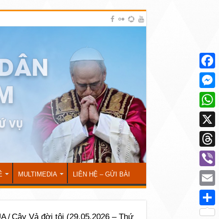
Face
Mess
What
X
Thre
Viber
Ẻ
MULTIMEDIA
LIÊN HỆ – GỬI BÀI
Emai
Shar
ÚA
/
Cây Vả đời tôi (29.05.2026 – Thứ