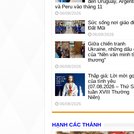
đến Uruguay, Argent
và Peru vào tháng 11
06/08/2026
Sức sống nơi giáo đ
Đất Mũi
06/08/2026
Giữa chiến tranh
Ukraine, những dấu 
của “Nền văn minh t
thương”
06/08/2026
Thập giá: Lời mời gọ
của tình yêu
(07.08.2026 – Thứ 
tuần XVIII Thường
Niên)
06/08/2026
HẠNH CÁC THÁNH