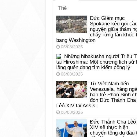
Thẻ
Đức Giám mục
Spokane kêu gọi cầ
nguyện giữa thảm h
cháy rừng tàn khốc t
bang Washington
06/08/2026
Những hibakusha người Triều T
tại Hiroshima: Một chương lịch sử 
lãng quên đang tìm kiếm công lý
06/08/2026
Từ Việt Nam đến
Venezuela, hàng ng
bạn trẻ Phan Sinh c
đón Đức Thánh Cha
Lêô XIV tại Assisi
06/08/2026
Đức Thánh Cha Lêô
XIV sẽ thực hiện
chuyến tông du đầu 