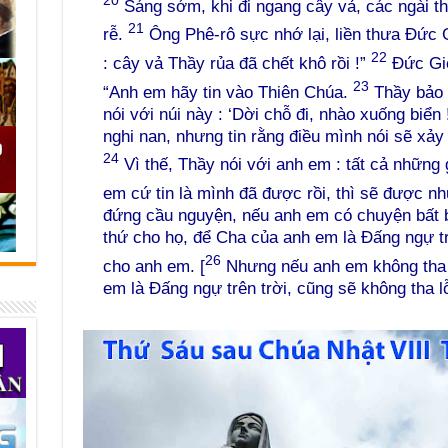
Sáng sớm, khi đi ngang cây vả, các ngài th
21
rễ.
Ông Phê-rô sực nhớ lại, liền thưa Đức 
22
: cây vả Thầy rủa đã chết khô rồi !”
Đức Giê
23
“Anh em hãy tin vào Thiên Chúa.
Thầy bảo t
nói với núi này : ‘Dời chỗ đi, nhào xuống biển 
nghi nan, nhưng tin rằng điều mình nói sẽ xảy
24
Vì thế, Thầy nói với anh em : tất cả những 
em cứ tin là mình đã được rồi, thì sẽ được n
đứng cầu nguyện, nếu anh em có chuyện bất bì
thứ cho họ, để Cha của anh em là Đấng ngự trê
26
cho anh em. [
Nhưng nếu anh em không tha 
em là Đấng ngự trên trời, cũng sẽ không tha l