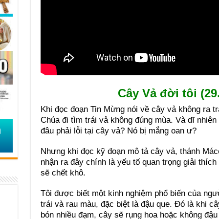
Cây Vả đời tôi (29
Khi đọc đoạn Tin Mừng nói về cây vả không ra trá
Chúa đi tìm trái vả không đúng mùa. Và dĩ nhiên N
đâu phải lỗi tại cây vả? Nó bị mắng oan ư?
Nhưng khi đọc kỹ đoạn mô tả cây vả, thánh Máccô 
nhận ra đây chính là yếu tố quan trọng giải thích 
sẽ chết khô.
Tôi được biết một kinh nghiệm phổ biến của ngườ
trái và rau màu, đặc biệt là đậu que. Đó là khi c
bón nhiều đạm, cây sẽ rụng hoa hoặc không đậu