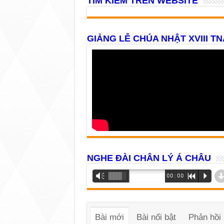
TÌM KIẾM TRÊN WEBSITE
GIẢNG LỄ CHÚA NHẬT XVIII TN
NGHE ĐÀI CHÂN LÝ Á CHÂU
Trình
Vm
00:00
R
P
phát
âm
thanh
Bài mới
Bài nổi bật
Phản hồi