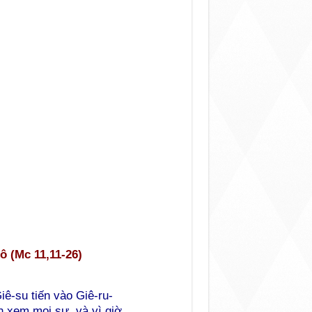
ô (Mc 11,11-26)
ê-su tiến vào Giê-ru-
n xem mọi sự, và vì giờ