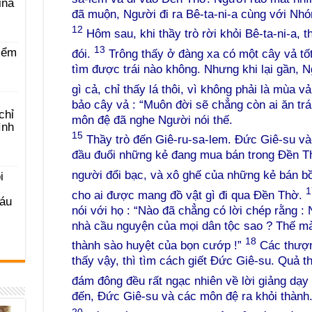
ina
đã muộn, Người đi ra Bê-ta-ni-a cùng với Nh
12
Hôm sau, khi thầy trò rời khỏi Bê-ta-ni-a, 
13
iểm
đói.
Trông thấy ở đàng xa có một cây vả tố
tìm được trái nào không. Nhưng khi lại gần, 
gì cả, chỉ thấy lá thôi, vì không phải là mùa v
bảo cây vả : “Muôn đời sẽ chẳng còn ai ăn tr
chỉ
môn đệ đã nghe Người nói thế.
ình
15
Thầy trò đến Giê-ru-sa-lem. Đức Giê-su v
đầu đuổi những kẻ đang mua bán trong Đền Th
người đổi bạc, và xô ghế của những kẻ bán b
i
1
cho ai được mang đồ vật gì đi qua Đền Thờ.
Sáu
nói với họ : “Nào đã chẳng có lời chép rằng :
nhà cầu nguyện của mọi dân tộc sao ? Thế mà
18
thành sào huyệt của bọn cướp !”
Các thượn
thấy vậy, thì tìm cách giết Đức Giê-su. Quả t
đám đông đều rất ngạc nhiên về lời giảng dạ
đến, Đức Giê-su và các môn đệ ra khỏi thành
20