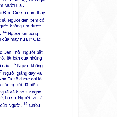
óm Mười Hai.
thì Đức Giê-su cảm thấy
t lá, Người đến xem có
Người không tìm được
14
ả.
Người lên tiếng
ái của mày nữa !” Các
ào Đền Thờ, Người bắt
ờ, lật bàn của những
16
ồ câu.
Người không
7
Người giảng dạy và
 Nhà Ta sẽ được gọi là
 các người đã biến
g tế và kinh sư nghe
hế, họ sợ Người, vì cả
19
y của Người.
Chiều
.