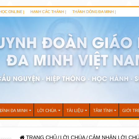
HỌC ONLINE |
HẠNH CÁC THÁNH |
THÁNH DÒNG ĐA MINH |
 ĐÌNH ĐA MINH
LỜI CHÚA
TÀI LIỆU
TÂM TÌNH
GIỚI TR
TRANG CHỦ
/
LỜI CHÚA
/
CẢM NHẬN LỜI CH