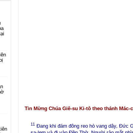
u
ọa
ại
iên
bị
àn
hờ
Tin Mừng Chúa Giê-su Ki-tô theo thánh Mác-c
11
Đang khi đám đông reo hò vang dậy, Đức Gi
tiên
sa-lem và đi vào Đền Thờ. Người rảo mắt nhì