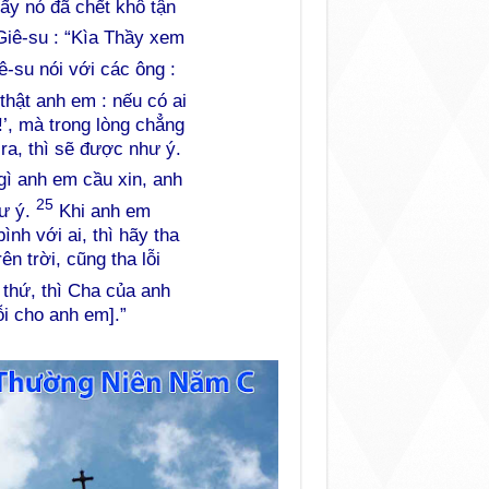
ấy nó đã chết khô tận
Giê-su : “Kìa Thầy xem
-su nói với các ông :
hật anh em : nếu có ai
!’, mà trong lòng chẳng
 ra, thì sẽ được như ý.
gì anh em cầu xin, anh
25
hư ý.
Khi anh em
nh với ai, thì hãy tha
n trời, cũng tha lỗi
thứ, thì Cha của anh
ỗi cho anh em].”