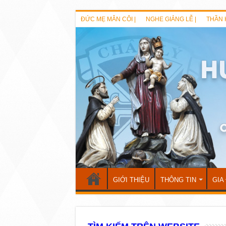
ĐỨC MẸ MÂN CÔI |
NGHE GIẢNG LỄ |
THẦN 
GIỚI THIỆU
THÔNG TIN
GIA