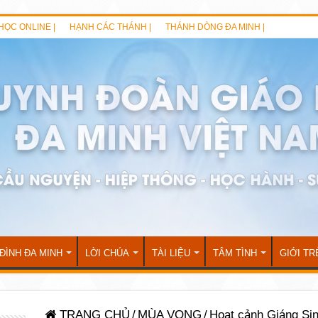
HỌC ONLINE |
HẠNH CÁC THÁNH |
THÁNH DÒNG ĐA MINH |
 ĐÌNH ĐA MINH
LỜI CHÚA
TÀI LIỆU
TÂM TÌNH
GIỚI TR
TRANG CHỦ
/
MÙA VỌNG
/
Hoạt cảnh Giáng Si