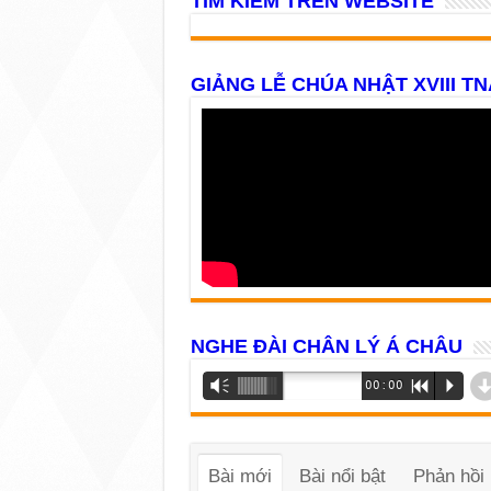
TÌM KIẾM TRÊN WEBSITE
GIẢNG LỄ CHÚA NHẬT XVIII TN
NGHE ĐÀI CHÂN LÝ Á CHÂU
Trình
Vm
00:00
R
P
phát
âm
thanh
Bài mới
Bài nổi bật
Phản hồi