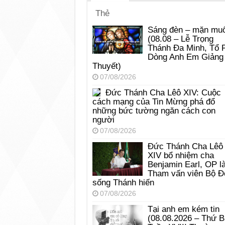
Thẻ
Sáng đèn – mặn muố
(08.08 – Lễ Trọng
Thánh Đa Minh, Tổ 
Dòng Anh Em Giảng
Thuyết)
07/08/2026
Đức Thánh Cha Lêô XIV: Cuộc
cách mạng của Tin Mừng phá đổ
những bức tường ngăn cách con
người
07/08/2026
Đức Thánh Cha Lêô
XIV bổ nhiệm cha
Benjamin Earl, OP l
Tham vấn viên Bộ Đ
sống Thánh hiến
07/08/2026
Tại anh em kém tin
(08.08.2026 – Thứ 