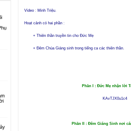
Video : Minh Triệu.
i
Hoạt cảnh có hai phần :
Phụ
+ Thiên thần truyền tin cho Đức Mẹ
+ Đêm Chúa Giáng sinh trong tiếng ca các thiên thần.
Phần I : Đức Mẹ nhận lời T
àm
KAvTJX0u1c4
ời
Phần II : Đêm Giáng Sinh nơi c
Bảy