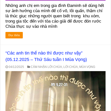
Những anh chị em trong gia đình Đaminh sẽ dùng hết
sự ảnh hưởng của mình để cổ võ, lôi quấn, thậm chí
là thúc giục những người quen biết trong khu xóm,
trong gia tộc đến với tòa cáo giải để được đón rước
Chúa thực sự vào nhà mình
Đọc thêm
“Các anh tin thế nào thì được như vậy”
(05.12.2025 – Thứ Sáu tuần I Mùa Vọng)
04/12/2025
CẢM NHẬN LỜI CHÚA
,
LỜI CHÚA
,
MÙA VỌNG