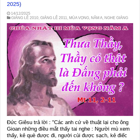
2025)
14/12/2025
GIẢNG LỄ 2010
,
GIẢNG LỄ 2011
,
MÙA VỌNG
,
NĂM A
,
NGHE GIẢNG
Đức Giêsu trả lời : "Các anh cứ về thuật lại cho ông
Gioan những điều mắt thấy tai nghe : Người mù xem
thấy, kẻ què được đi, người cùi được sạch, kẻ điếc