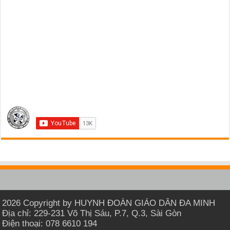
2026 Copyright by HUYNH ĐOÀN GIÁO DÂN ĐA MINH
Địa chỉ: 229-231 Võ Thị Sáu, P.7, Q.3, Sài Gòn
Điện thoại: 078 6610 194