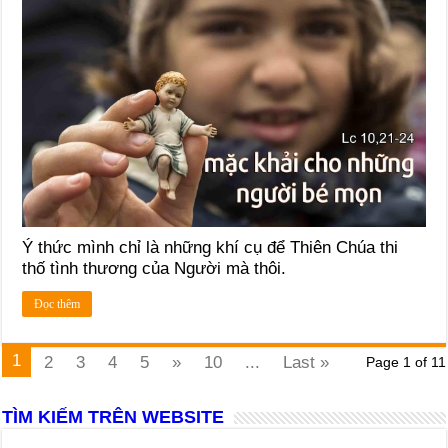
Ý thức mình chỉ là những khí cụ để Thiên Chúa thi
thố tình thương của Người mà thôi.
Đọc thêm
1
2
3
4
5
»
10
...
Last »
Page 1 of 11
TÌM KIẾM TRÊN WEBSITE