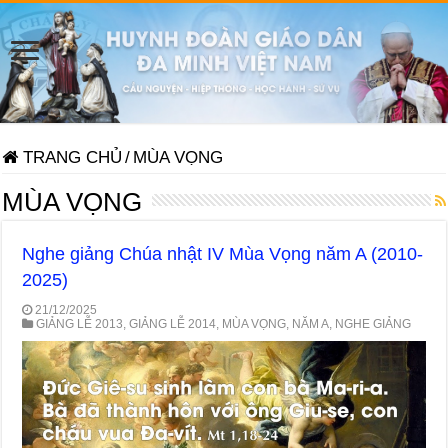
TRANG CHỦ
/
MÙA VỌNG
MÙA VỌNG
Nghe giảng Chúa nhật IV Mùa Vọng năm A (2010-
2025)
21/12/2025
GIẢNG LỄ 2013
,
GIẢNG LỄ 2014
,
MÙA VỌNG
,
NĂM A
,
NGHE GIẢNG