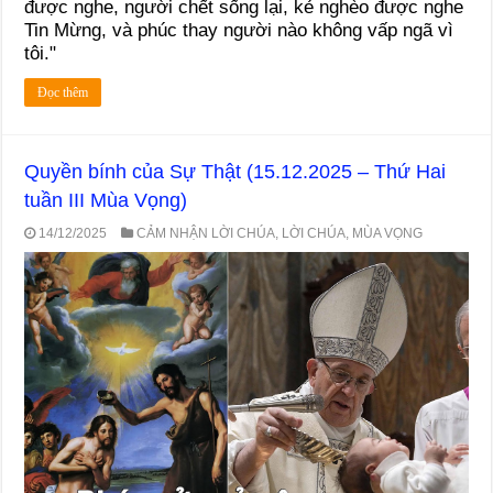
được nghe, người chết sống lại, kẻ nghèo được nghe
Tin Mừng, và phúc thay người nào không vấp ngã vì
tôi."
Đọc thêm
Quyền bính của Sự Thật (15.12.2025 – Thứ Hai
tuần III Mùa Vọng)
14/12/2025
CẢM NHẬN LỜI CHÚA
,
LỜI CHÚA
,
MÙA VỌNG