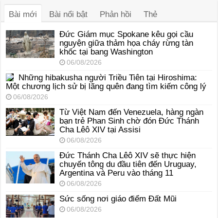
thanh
Bài mới
Bài nổi bật
Phản hồi
Thẻ
Đức Giám mục Spokane kêu gọi cầu
nguyện giữa thảm họa cháy rừng tàn
khốc tại bang Washington
06/08/2026
Những hibakusha người Triều Tiên tại Hiroshima:
Một chương lịch sử bị lãng quên đang tìm kiếm công lý
06/08/2026
Từ Việt Nam đến Venezuela, hàng ngàn
bạn trẻ Phan Sinh chờ đón Đức Thánh
Cha Lêô XIV tại Assisi
06/08/2026
Đức Thánh Cha Lêô XIV sẽ thực hiện
chuyến tông du đầu tiên đến Uruguay,
Argentina và Peru vào tháng 11
06/08/2026
Sức sống nơi giáo điểm Đất Mũi
06/08/2026