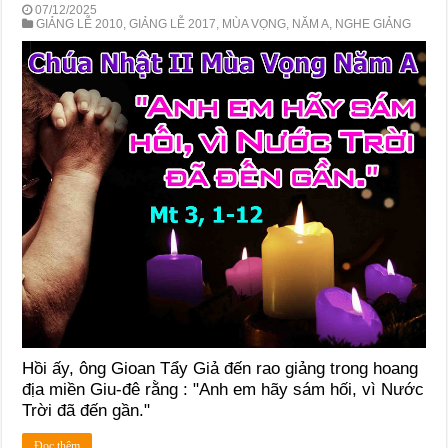
07/12/2025
GIẢNG LỄ 2010
,
GIẢNG LỄ 2017
,
MÙA VỌNG
,
NĂM A
,
NGHE GIẢNG
Hồi ấy, ông Gioan Tẩy Giả đến rao giảng trong hoang
địa miền Giu-đê rằng : "Anh em hãy sám hối, vì Nước
Trời đã đến gần."
Đọc thêm