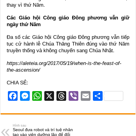
thay vì thứ Năm.
Các Giáo hội Công giáo Đông phương vẫn giữ
ngày thứ Năm
Đa số các Giáo hội Công giáo Đông phương vẫn tiếp
tục cử hành lễ Chúa Thăng Thiên đúng vào thứ Năm
truyền thống và không chuyển sang Chúa Nhật.
https://aleteia.org/2017/05/19/when-is-the-feast-of-
the-ascension/
CHIA SẺ:
F
M
W
X
T
Vi
E
S
a
e
h
hr
b
m
h
c
ss
at
e
er
ail
ar
e
e
s
a
e
Hình sau
Seoul đưa robot và trí tuệ nhân
b
n
A
d
tạo vào viện dưỡng lão để đối