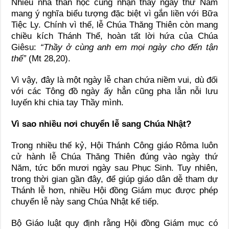
Nhiều nhà thần học cũng nhận thấy ngày thứ Năm
mang ý nghĩa biểu tượng đặc biệt vì gắn liền với Bữa
Tiệc Ly. Chính vì thế, lễ Chúa Thăng Thiên còn mang
chiều kích Thánh Thể, hoàn tất lời hứa của Chúa
Giêsu:
“Thầy ở cùng anh em mọi ngày cho đến tận
thế”
(Mt 28,20).
Vì vậy, đây là một ngày lễ chan chứa niềm vui, dù đối
với các Tông đồ ngày ấy hẳn cũng pha lẫn nỗi lưu
luyến khi chia tay Thầy mình.
Vì sao nhiều nơi chuyển lễ sang Chúa Nhật?
Trong nhiều thế kỷ, Hội Thánh Công giáo Rôma luôn
cử hành lễ Chúa Thăng Thiên đúng vào ngày thứ
Năm, tức bốn mươi ngày sau Phục Sinh. Tuy nhiên,
trong thời gian gần đây, để giúp giáo dân dễ tham dự
Thánh lễ hơn, nhiều Hội đồng Giám mục được phép
chuyển lễ này sang Chúa Nhật kế tiếp.
Bộ Giáo luật quy định rằng Hội đồng Giám mục có