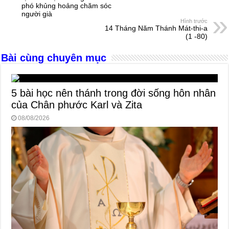
phó khủng hoảng chăm sóc
o
g
p
s
người già
Hình trước
o
er
p
14 Tháng Năm Thánh Mát-thi-a
(1 -80)
k
Bài cùng chuyên mục
5 bài học nên thánh trong đời sống hôn nhân
của Chân phước Karl và Zita
08/08/2026