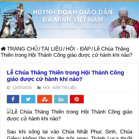
TRANG CHỦ
/
TÀI LIỆU
/
HỎI - ĐÁP
/
Lễ Chúa Thăng
Thiên trong Hội Thánh Công giáo được cử hành khi nào?
Lễ Chúa Thăng Thiên trong Hội Thánh Công
giáo được cử hành khi nào?
12/05/2026
HỎI - ĐÁP
,
TÀI LIỆU
Sau khi sống lại vào Chúa Nhật Phục Sinh, Chúa
Giêsu không lập tức lên trời ngay. Thánh Luca thuật