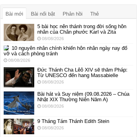
thanh
Bài mới
Bài nổi bật
Phản hồi
Thẻ
5 bài học nên thánh trong đời sống hôn
nhân của Chân phước Karl và Zita
08/08/2026
10 nguyên nhân chính khiến hôn nhân ngày nay đổ
vỡ và cách phòng tránh
08/08/2026
Đức Thánh Cha Lêô XIV sẽ thăm Pháp:
Từ UNESCO đến hang Massabielle
08/08/2026
Bài hát và Suy niệm (09.08.2026 – Chúa
Nhật XIX Thường Niên Năm A)
08/08/2026
9 Tháng Tám Thánh Edith Stein
08/08/2026