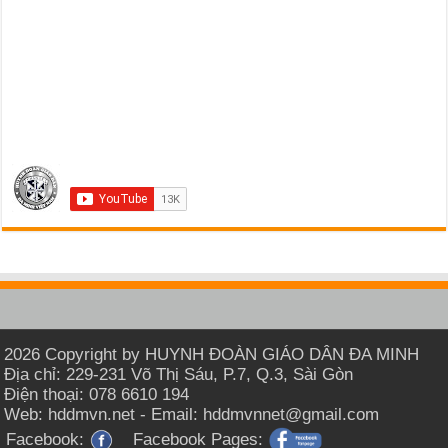
2026 Copyright by HUYNH ĐOÀN GIÁO DÂN ĐA MINH
Địa chỉ: 229-231 Võ Thị Sáu, P.7, Q.3, Sài Gòn
Điện thoại: 078 6610 194
Web: hddmvn.net - Email: hddmvnnet@gmail.com
Facebook:
Facebook Pages: