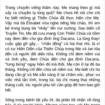
Trong chuyến viếng thăm này, Mẹ mang theo gì mà
xảy ra chuyện lạ lùng quá? Mẹ chưa hề nói cho chị
họ biết những gì Thiên Chúa đã thực hiện cho Mẹ.
Vậy mà bà Êlisabet vừa nghe tiếng Mẹ chào, thì em
bé trong bụng bà “nhảy” lên vui sướng. Sau biến cố
Truyền Tin, Mẹ đã cưu mang Con Thiên Chúa và hôm
nay đem đến cho gia đình ông Dacaria. Lạ lùng thay!
cuộc gặp gỡ gây… “chấn động” cả hai thai nhi, là vì
có sự Hiện Diện của Thiên Chúa trong Mẹ và lan tỏa
đến cả người đối diện nữa. Không chỉ đem niềm vui
và tình yêu, đem Chúa đến cho gia đình Dacaria,
“tưng bừng” ngay hôm đó mà thôi, Mẹ còn ở lại đó ba
tháng. Không chỉ đến chia sẻ niềm vui, Mẹ biết chị họ
đang cần gì và Mẹ sẵn sàng ở lại chăm sóc, phục vụ
việc nhà tận tình, trong lúc bà chị mang thai những
tháng cuối, lúc người phụ nữ cần giúp đỡ hơn bao giờ
hết.
Sống trong bệnh tật yếu ớt, đa phần tôi nhận về lòng