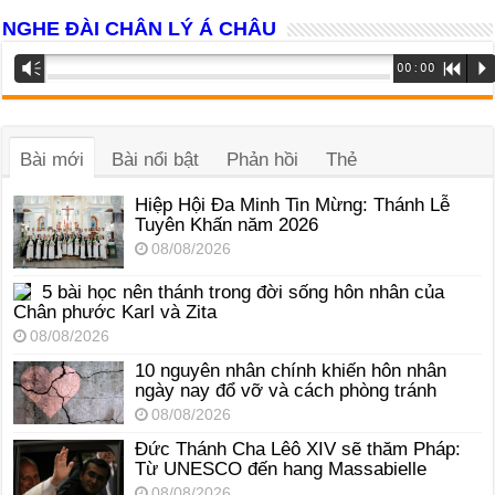
NGHE ĐÀI CHÂN LÝ Á CHÂU
Trình
Vm
00:00
R
P
phát
âm
thanh
Bài mới
Bài nổi bật
Phản hồi
Thẻ
Hiệp Hội Đa Minh Tin Mừng: Thánh Lễ
Tuyên Khấn năm 2026
08/08/2026
5 bài học nên thánh trong đời sống hôn nhân của
Chân phước Karl và Zita
08/08/2026
10 nguyên nhân chính khiến hôn nhân
ngày nay đổ vỡ và cách phòng tránh
08/08/2026
Đức Thánh Cha Lêô XIV sẽ thăm Pháp:
Từ UNESCO đến hang Massabielle
08/08/2026