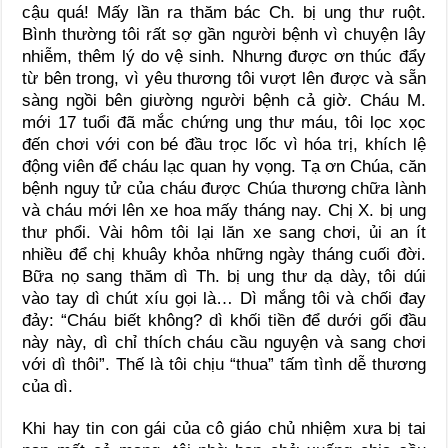
cậu quá! Mấy lần ra thăm bác Ch. bị ung thư ruột.
Bình thường tôi rất sợ gần người bệnh vì chuyện lây
nhiễm, thêm lý do vệ sinh. Nhưng được ơn thúc đẩy
từ bên trong, vì yêu thương tôi vượt lên được và sẵn
sàng ngồi bên giường người bệnh cả giờ. Cháu M.
mới 17 tuổi đã mắc chứng ung thư máu, tôi lọc xọc
đến chơi với con bé đầu trọc lốc vì hóa trị, khích lệ
động viên để cháu lạc quan hy vọng. Tạ ơn Chúa, căn
bệnh nguy tử của cháu được Chúa thương chữa lành
và cháu mới lên xe hoa mấy tháng nay. Chị X. bị ung
thư phổi. Vài hôm tôi lại lăn xe sang chơi, ủi an ít
nhiều để chị khuây khỏa những ngày tháng cuối đời.
Bữa nọ sang thăm dì Th. bị ung thư dạ dày, tôi dúi
vào tay dì chút xíu gọi là… Dì mắng tôi và chối đay
đảy: “Cháu biết không? dì khối tiền để dưới gối đầu
này này, dì chỉ thích cháu cầu nguyện và sang chơi
với dì thôi”. Thế là tôi chịu “thua” tấm tình dễ thương
của dì.
Khi hay tin con gái của cô giáo chủ nhiệm xưa bị tai