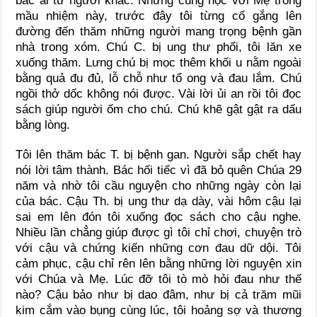
bác ái từ người khác. Nhưng cùng học với Mẹ trong
mầu nhiệm này, trước đây tôi từng cố gắng lên
đường đến thăm những người mang trọng bệnh gần
nhà trong xóm. Chú C. bị ung thư phổi, tôi lăn xe
xuống thăm. Lưng chú bị mọc thêm khối u nằm ngoài
bằng quả đu đủ, lỗ chỗ như tổ ong và đau lắm. Chú
ngồi thở dốc không nói được. Vài lời ủi an rồi tôi đọc
sách giúp người ốm cho chú. Chú khẽ gật gật ra dấu
bằng lòng.
Tôi lên thăm bác T. bị bệnh gan. Người sắp chết hay
nói lời tâm thành. Bác hối tiếc vì đã bỏ quên Chúa 29
năm và nhờ tôi cầu nguyện cho những ngày còn lại
của bác. Cậu Th. bị ung thư dạ dày, vài hôm cậu lại
sai em lên đón tôi xuống đọc sách cho cậu nghe.
Nhiều lần chẳng giúp được gì tôi chỉ chơi, chuyện trò
với cậu và chứng kiến những cơn đau dữ dội. Tôi
cảm phục, cậu chỉ rên lên bằng những lời nguyện xin
với Chúa và Mẹ. Lúc đỡ tôi tò mò hỏi đau như thế
nào? Cậu bảo như bị dao đâm, như bị cả trăm mũi
kim cắm vào bụng cùng lúc, tôi hoảng sợ và thương