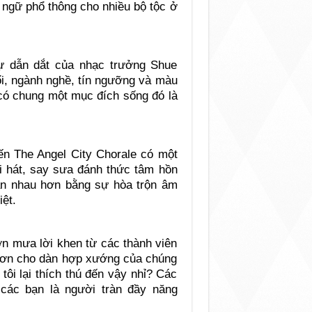
ngữ phổ thông cho nhiều bộ tộc ở
ự dẫn dắt của nhạc trưởng Shue
ổi, ngành nghề, tín ngưỡng và màu
 có chung một mục đích sống đó là
ến The Angel City Chorale có một
ài hát, say sưa đánh thức tâm hồn
n nhau hơn bằng sự hòa trộn âm
iệt.
ơn mưa lời khen từ các thành viên
hơn cho dàn hợp xướng của chúng
tôi lại thích thú đến vậy nhỉ? Các
các bạn là người tràn đầy năng