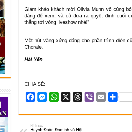
Giám khảo khách mời Olivia Munn vô cùng bối 
đáng để xem, và cô đưa ra quyết định cuối cù
thẳng tới vòng liveshow nhé!”
Một nút vàng xứng đáng cho phần trình diễn c
Chorale.
Hải Yến
CHIA SẺ:
F
M
W
X
T
Vi
E
S
a
e
h
hr
b
m
h
c
ss
at
e
er
ail
ar
e
e
s
a
e
Hình sau
Huynh Đoàn Đaminh và Hội