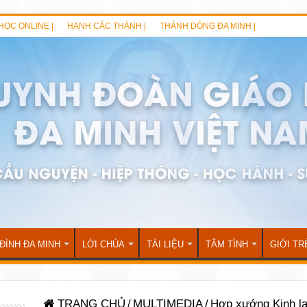
HỌC ONLINE |
HẠNH CÁC THÁNH |
THÁNH DÒNG ĐA MINH |
 ĐÌNH ĐA MINH
LỜI CHÚA
TÀI LIỆU
TÂM TÌNH
GIỚI TR
TRANG CHỦ
/
MULTIMEDIA
/
Hợp xướng Kinh lạ