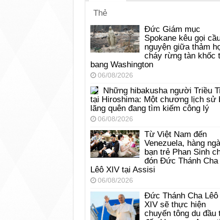
Thẻ
Đức Giám mục
Spokane kêu gọi cầ
nguyện giữa thảm h
cháy rừng tàn khốc t
bang Washington
06/08/2026
Những hibakusha người Triều T
tại Hiroshima: Một chương lịch sử 
lãng quên đang tìm kiếm công lý
06/08/2026
Từ Việt Nam đến
Venezuela, hàng ng
bạn trẻ Phan Sinh c
đón Đức Thánh Cha
Lêô XIV tại Assisi
06/08/2026
Đức Thánh Cha Lêô
XIV sẽ thực hiện
chuyến tông du đầu 