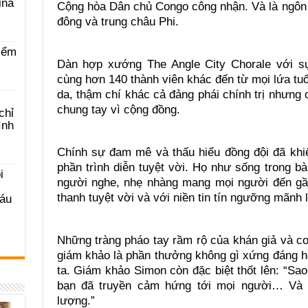
ina
Cộng hòa Dân chủ Congo công nhận. Và là ngôn 
đông và trung châu Phi.
iểm
Dàn hợp xướng The Angle City Chorale với s
cùng hơn 140 thành viên khác đến từ mọi lứa tu
da, thậm chí khác cả đảng phái chính trị nhưng
chung tay vì cộng đồng.
chỉ
ình
Chính sự đam mê và thấu hiểu đồng đội đã khi
phần trình diễn tuyệt vời. Họ như sống trong b
i
người nghe, nhẹ nhàng mang mọi người đến gầ
thanh tuyệt vời và với niền tin tín ngưỡng mãnh l
Sáu
Những tràng pháo tay rầm rộ của khán giả và c
giám khảo là phần thưởng không gì xứng đáng 
ta. Giám khảo Simon còn đặc biệt thốt lên: “Sao 
bạn đã truyền cảm hứng tới mọi người… Và 
lượng.”