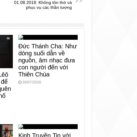
01.08.2018: Không tôn thờ và
phục vụ các thần tượng
Đức Thánh Cha: Như
dòng suối dẫn về
nguồn, âm nhạc đưa
con người đến với
Thiên Chúa
Lêô
 để
30/07/2026
 quên
hố
Kinh Truyền Tin với