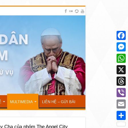
Face
Mess
What
X
Thre
Viber
Ẻ
MULTIMEDIA
LIÊN HỆ – GỬI BÀI
Emai
Shar
y Cha của nhóm The Angel City