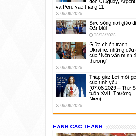
đến Uruguay, Argent
và Peru vào tháng 11
06/08/2026
Sức sống nơi giáo đ
Đất Mũi
06/08/2026
Giữa chiến tranh
Ukraine, những dấu 
của “Nền văn minh t
thương”
06/08/2026
Thập giá: Lời mời gọ
của tình yêu
(07.08.2026 – Thứ 
tuần XVIII Thường
Niên)
06/08/2026
HẠNH CÁC THÁNH