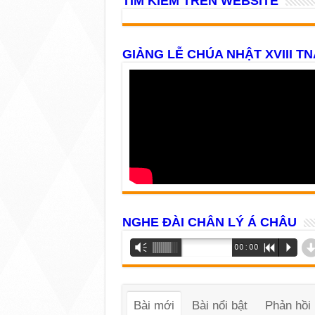
TÌM KIẾM TRÊN WEBSITE
GIẢNG LỄ CHÚA NHẬT XVIII TN
NGHE ĐÀI CHÂN LÝ Á CHÂU
Trình
Vm
00:00
R
P
phát
âm
thanh
Bài mới
Bài nổi bật
Phản hồi