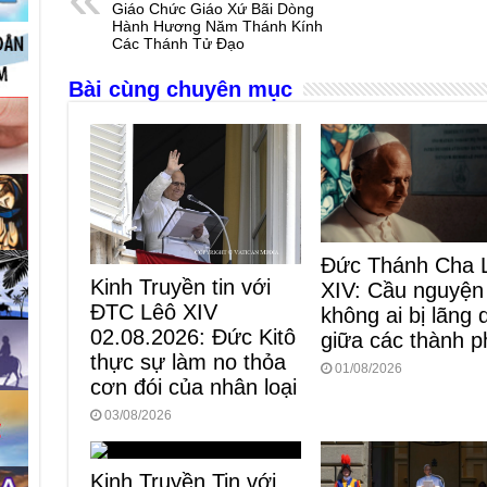
b
n
A
d
Giáo Chức Giáo Xứ Bãi Dòng
Hành Hương Năm Thánh Kính
o
g
p
s
Các Thánh Tử Đạo
o
er
p
Bài cùng chuyên mục
k
Đức Thánh Cha 
Kinh Truyền tin với
XIV: Cầu nguyện
ĐTC Lêô XIV
không ai bị lãng
02.08.2026: Đức Kitô
giữa các thành p
thực sự làm no thỏa
01/08/2026
cơn đói của nhân loại
03/08/2026
Kinh Truyền Tin với