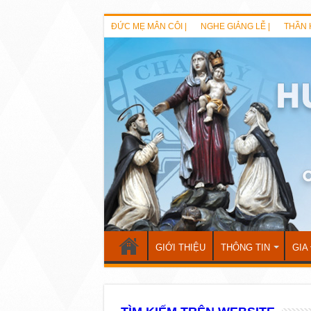
ĐỨC MẸ MÂN CÔI |
NGHE GIẢNG LỄ |
THẦN 
GIỚI THIỆU
THÔNG TIN
GIA