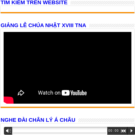
TÌM KIẾM TRÊN WEBSITE
GIẢNG LỄ CHÚA NHẬT XVIII TNA
NGHE ĐÀI CHÂN LÝ Á CHÂU
Trình
Vm
00:00
R
P