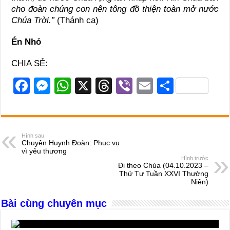
cho đoàn chúng con nên tông đồ thiện toàn mở nước
Chúa Trời.”
(Thánh ca)
Én Nhỏ
CHIA SẺ:
F
M
W
X
T
Vi
E
S
a
e
h
hr
b
m
h
c
ss
at
e
er
ail
ar
e
e
s
a
e
Hình sau
Chuyện Huynh Đoàn: Phục vụ
b
n
A
d
vì yêu thương
Hình trước
o
g
p
s
Đi theo Chúa (04.10.2023 –
Thứ Tư Tuần XXVI Thường
o
er
p
Niên)
k
Bài cùng chuyên mục