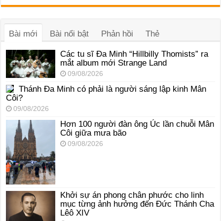
phát
âm
thanh
Bài mới
Bài nổi bật
Phản hồi
Thẻ
Các tu sĩ Đa Minh “Hillbilly Thomists” ra
mắt album mới Strange Land
09/08/2026
Thánh Đa Minh có phải là người sáng lập kinh Mân
Côi?
09/08/2026
Hơn 100 người đàn ông Úc lần chuỗi Mân
Côi giữa mưa bão
09/08/2026
Khởi sự án phong chân phước cho linh
mục từng ảnh hưởng đến Đức Thánh Cha
Lêô XIV