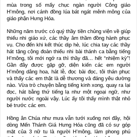
mùa trong số mấy chục ngàn người Công giáo
H’mông, nơi cánh đồng lúa bát ngát mênh mông của
giáo phận Hưng Hóa.
Những năm trước có quý thầy tiền chủng viện về giúp
thiếu nhi giáo xứ, các thầy âm thầm đồng hành phục
vụ. Cho đến khi kết thúc dịp hè, lúc chia tay các thầy
hát tặng cộng đoàn thiếu nhi bài thánh ca bằng tiếng
H’mông, tôi mới ngớ ra thì thầy đã… hết “nhiệm kỳ”!
Gần đây được gặp gỡ, diện kiến các em người
H’mông dâng hoa, hát lễ, đọc bài đọc, tôi thán phục
và thấy các em thật là dễ thương và đáng yêu dường
nào. Vừa trò chuyện bằng tiếng kinh xong, quay ra lại
đọc, hát bằng thứ tiếng lạ như một ngoại ngữ, như
người nước ngoài vậy. Lúc ấy tôi thấy mình thật nhỏ
bé trước các em.
Hồng ân Chúa như mưa vẫn tưới xuống nơi đây, hội
dòng Mến Thánh Giá Hưng Hóa cũng đã có sự góp
mặt của 3 nữ tu là người H’mông, làm phong phú