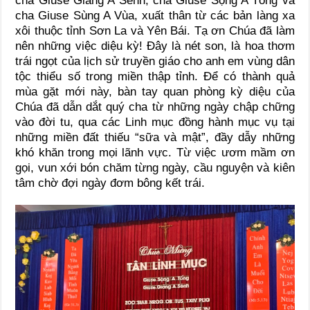
cha Giuse Giàng A Sênh, cha Giuse Sộng A Tống và
cha Giuse Sùng A Vùa, xuất thân từ các bản làng xa
xôi thuộc tỉnh Sơn La và Yên Bái. Tạ ơn Chúa đã làm
nên những việc diệu kỳ! Đây là nét son, là hoa thơm
trái ngọt của lịch sử truyền giáo cho anh em vùng dân
tộc thiểu số trong miền thập tỉnh. Để có thành quả
mùa gặt mới này, bàn tay quan phòng kỳ diệu của
Chúa đã dẫn dắt quý cha từ những ngày chập chững
vào đời tu, qua các Linh mục đồng hành mục vụ tại
những miền đất thiếu “sữa và mật”, đầy dẫy những
khó khăn trong mọi lãnh vực. Từ việc ươm mầm ơn
gọi, vun xới bón chăm từng ngày, cầu nguyện và kiên
tâm chờ đợi ngày đơm bông kết trái.