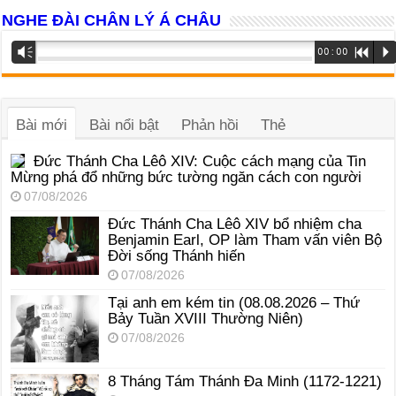
NGHE ĐÀI CHÂN LÝ Á CHÂU
Trình
Vm
00:00
R
P
phát
âm
thanh
Bài mới
Bài nổi bật
Phản hồi
Thẻ
Đức Thánh Cha Lêô XIV: Cuộc cách mạng của Tin
Mừng phá đổ những bức tường ngăn cách con người
07/08/2026
Đức Thánh Cha Lêô XIV bổ nhiệm cha
Benjamin Earl, OP làm Tham vấn viên Bộ
Đời sống Thánh hiến
07/08/2026
Tại anh em kém tin (08.08.2026 – Thứ
Bảy Tuần XVIII Thường Niên)
07/08/2026
8 Tháng Tám Thánh Ða Minh (1172-1221)