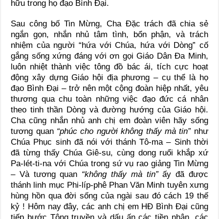
hữu trong họ đạo Bình Đại.
Sau công bố Tin Mừng, Cha Đặc trách đã chia sẻ
ngắn gọn, nhắn nhủ tâm tình, bổn phận, và trách
nhiệm của người “hứa với Chúa, hứa với Dòng” cố
gắng sống xứng đáng với ơn gọi Giáo Dân Đa Minh,
luôn nhiệt thành việc tông đồ bác ái, tích cực hoạt
động xây dựng Giáo hội địa phương – cụ thể là họ
đạo Bình Đại – trở nên một cộng đoàn hiệp nhất, yêu
thương qua chu toàn những việc đạo đức cá nhân
theo tinh thần Dòng và đường hướng của Giáo hội.
Cha cũng nhắn nhủ anh chị em đoàn viên hãy sống
tương quan
“phúc cho người không thấy mà tin”
như
Chúa Phục sinh đã nói với thánh Tô-ma – Sinh thời
đã từng thấy Chúa Giê-su, cùng dong ruổi khắp xứ
Pa-lét-ti-na với Chúa trong sứ vụ rao giảng Tin Mừng
– Và tương quan
“không thấy mà tin”
ấy đã được
thánh linh mục Phi-líp-phê Phan Văn Minh tuyên xưng
hùng hồn qua đời sống của ngài sau đó cách 19 thế
kỷ ! Hôm nay đây, các anh chị em HĐ Bình Đại cũng
tiếp bước Tông truyền và dấu ấn các tiền nhân, các