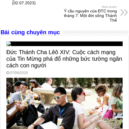
(02.07.2023)
o
g
p
s
Hình trước
Ý cầu nguyện của ĐTC trong
o
er
p
tháng 7: Một đời sống Thánh
Thể
k
Bài cùng chuyên mục
Đức Thánh Cha Lêô XIV: Cuộc cách mạng
của Tin Mừng phá đổ những bức tường ngăn
cách con người
07/08/2026