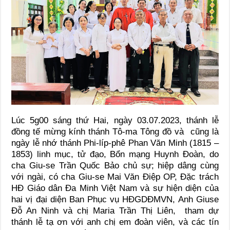
Lúc 5g00 sáng thứ Hai, ngày 03.07.2023, thánh lễ
đồng tế mừng kính thánh Tô-ma Tông đồ và cũng là
ngày lễ nhớ thánh Phi-líp-phê Phan Văn Minh (1815 –
1853) linh mục, tử đạo, Bổn mạng Huynh Đoàn, do
cha Giu-se Trần Quốc Bảo chủ sự; hiệp dâng cùng
với ngài, có cha Giu-se Mai Văn Điệp OP, Đặc trách
HĐ Giáo dân Đa Minh Việt Nam và sự hiện diện của
hai vị đại diện Ban Phục vụ HĐGDĐMVN, Anh Giuse
Đỗ An Ninh và chị Maria Trần Thị Liên, tham dự
thánh lễ tạ ơn với anh chị em đoàn viên, và các tín