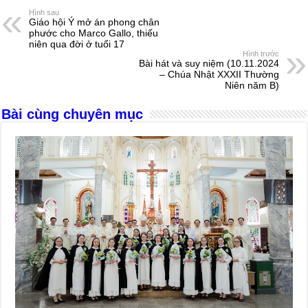
e
e
s
a
e
Hình sau
Giáo hội Ý mở án phong chân
b
n
A
d
phước cho Marco Gallo, thiếu
niên qua đời ở tuổi 17
o
g
p
s
Hình trước
Bài hát và suy niệm (10.11.2024
o
er
p
– Chúa Nhật XXXII Thường
Niên năm B)
k
Bài cùng chuyên mục