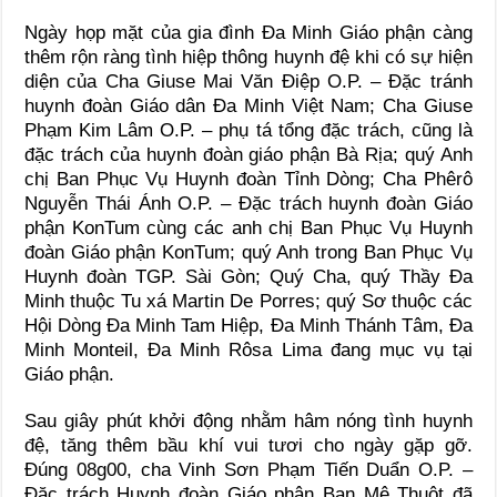
Ngày họp mặt của gia đình Đa Minh Giáo phận càng
thêm rộn ràng tình hiệp thông huynh đệ khi có sự hiện
diện của Cha Giuse Mai Văn Điệp O.P. – Đặc tránh
huynh đoàn Giáo dân Đa Minh Việt Nam; Cha Giuse
Phạm Kim Lâm O.P. – phụ tá tổng đặc trách, cũng là
đặc trách của huynh đoàn giáo phận Bà Rịa; quý Anh
chị Ban Phục Vụ Huynh đoàn Tỉnh Dòng; Cha Phêrô
Nguyễn Thái Ánh O.P. – Đặc trách huynh đoàn Giáo
phận KonTum cùng các anh chị Ban Phục Vụ Huynh
đoàn Giáo phận KonTum; quý Anh trong Ban Phục Vụ
Huynh đoàn TGP. Sài Gòn; Quý Cha, quý Thầy Đa
Minh thuộc Tu xá Martin De Porres; quý Sơ thuộc các
Hội Dòng Đa Minh Tam Hiệp, Đa Minh Thánh Tâm, Đa
Minh Monteil, Đa Minh Rôsa Lima đang mục vụ tại
Giáo phận.
Sau giây phút khởi động nhằm hâm nóng tình huynh
đệ, tăng thêm bầu khí vui tươi cho ngày gặp gỡ.
Đúng 08g00, cha Vinh Sơn Phạm Tiến Duẩn O.P. –
Đặc trách Huynh đoàn Giáo phận Ban Mê Thuột đã