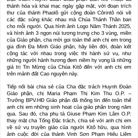
thánh hóa và khai mạc ngày gặp mặt, với đoạn trích
thư của thánh Phaolô gửi cộng đoàn Côrintô nói về
các đặc sủng khác nhau mà Chúa Thánh Thần ban
cho mỗi người. Qua hình ảnh Logo Năm Thánh 2025,
và hình ảnh 3 ngọn núi tượng trưng cho 3 vùng, miền
của Giáo phận, cha mời gọi toàn thể anh chị em trong
gia đình Đa Minh Giáo phận, hãy liên đới, đoàn kết
cộng tác với nhau trong việc thi hành sứ vụ, như
những người hành hương đem niềm hy vọng là những
giá trị Tin Mừng của Chúa Kitô đến với anh chị em
trên mảnh đất Cao nguyên này.
Tiếp nối bài chia sẻ của Cha đặc trách Huynh Đoàn
Giáo phận, chị Maria Phạm Thị Kim Thu O.P. –
Trưởng BPV.HĐ Giáo phận đã thông tin đến toản thể
anh chị em những sinh hoạt của giáo phận trong năm
qua. Sau đó, cha phụ tá Giuse Phạm Kim Lâm O.P.
thay mặt cha Tổng Đặc trách, chia sẻ với anh chị em
về sứ vụ truyền giáo của người Kitô hữu, qua hình
ảnh cuộc đời của thánh Vinh Sơn Phạm Hiếu Liêm