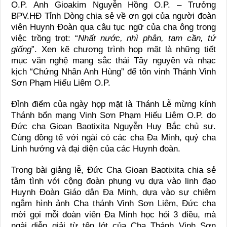
O.P. Anh Gioakim Nguyễn Hồng O.P. – Trưởng
BPV.HĐ Tỉnh Dòng chia sẻ về ơn gọi của người đoàn
viên Huynh Đoàn qua câu tục ngữ của cha ông trong
việc trồng trọt: “
Nhất nước, nhì phân, tam cần, tứ
giống
”. Xen kẽ chương trình họp mặt là những tiết
mục văn nghệ mang sắc thái Tây nguyên và nhạc
kịch “Chứng Nhân Anh Hùng” để tôn vinh Thánh Vinh
Sơn Phạm Hiếu Liêm O.P.
Đỉnh điểm của ngày họp mặt là Thánh Lễ mừng kính
Thánh bổn mạng Vinh Sơn Phạm Hiếu Liêm O.P. do
Đức cha Gioan Baotixita Nguyễn Huy Bắc chủ sự.
Cùng đồng tế với ngài có các cha Đa Minh, quý cha
Linh hướng và đại diện của các Huynh đoàn.
Trong bài giảng lễ, Đức Cha Gioan Baotixita chia sẻ
tâm tình với cộng đoàn phụng vụ dựa vào linh đạo
Huynh Đoàn Giáo dân Đa Minh, dựa vào sự chiêm
ngắm hình ảnh Cha thánh Vinh Sơn Liêm, Đức cha
mời gọi mỗi đoàn viên Đa Minh học hỏi 3 điều, mà
ngài diễn giải từ tên lót của Cha Thánh Vinh Sơn