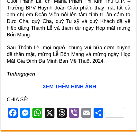
Cuối Thánh Lễ, chị Maria Phạm Thị Kim Thu O.P. –
Trưởng BPV Huynh đoàn Giáo phận, thay mặt tất cả
anh chị em Đoàn Viên nói lên tâm tình tri ân cảm tạ
Đức Cha, quý Cha, quý Tu sỹ và quý Khách đã về
hiệp dâng Thánh Lễ và tham dự ngày Họp mặt mừng
Bổn Mạng.
Sau Thánh Lễ, mọi người chung vui bữa cơm huynh
đệ thân mật, mừng Lễ Bổn Mạng và mừng ngày Họp
Mặt Gia Đình Đa Minh Ban Mê Thuột 2024.
Tinhnguyen
XEM THÊM HÌNH ẢNH
CHIA SẺ:
F
M
W
X
T
Vi
E
S
a
e
h
hr
b
m
h
c
ss
at
e
er
ail
ar