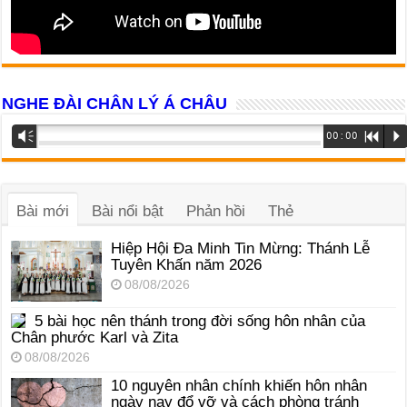
NGHE ĐÀI CHÂN LÝ Á CHÂU
Trình
Vm
00:00
R
P
phát
âm
thanh
Bài mới
Bài nổi bật
Phản hồi
Thẻ
Hiệp Hội Đa Minh Tin Mừng: Thánh Lễ
Tuyên Khấn năm 2026
08/08/2026
5 bài học nên thánh trong đời sống hôn nhân của
Chân phước Karl và Zita
08/08/2026
10 nguyên nhân chính khiến hôn nhân
ngày nay đổ vỡ và cách phòng tránh