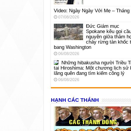
Video: Ngày Ngày Với Mẹ – Tháng
07/08/2026
Đức Giám mục
Spokane kêu gọi cầ
nguyện giữa thảm h
cháy rừng tàn khốc t
bang Washington
06/08/2026
Những hibakusha người Triều T
tại Hiroshima: Một chương lịch sử 
lãng quên đang tìm kiếm công lý
06/08/2026
HẠNH CÁC THÁNH