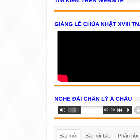
TÌM KIẾM TRÊN WEBSITE
GIẢNG LỄ CHÚA NHẬT XVIII TN
NGHE ĐÀI CHÂN LÝ Á CHÂU
Trình
Vm
00:00
R
P
phát
âm
thanh
Bài mới
Bài nổi bật
Phản hồi