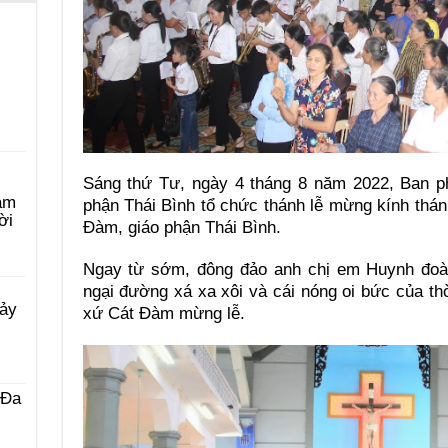
Sáng thứ Tư, ngày 4 tháng 8 năm 2022, Ban p
àm
phận Thái Bình tổ chức thánh lễ mừng kính thán
ời
Đàm, giáo phận Thái Bình.
Ngay từ sớm, đông đảo anh chị em Huynh đoàn
ngại đường xá xa xôi và cái nóng oi bức của thờ
Bảy
xứ Cát Đàm mừng lễ.
 Ða