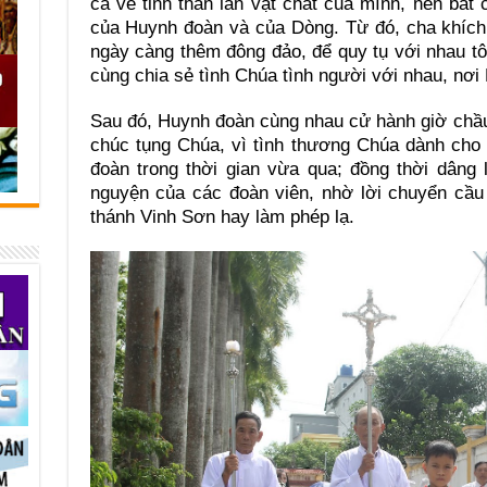
cả về tinh thần lẫn vật chất của mình, nên bất
của Huynh đoàn và của Dòng. Từ đó, cha khích
ngày càng thêm đông đảo, để quy tụ với nhau t
cùng chia sẻ tình Chúa tình người với nhau, nơi
Sau đó, Huynh đoàn cùng nhau cử hành giờ chầu
chúc tụng Chúa, vì tình thương Chúa dành cho 
đoàn trong thời gian vừa qua; đồng thời dâng
nguyện của các đoàn viên, nhờ lời chuyển cầu
thánh Vinh Sơn hay làm phép lạ.