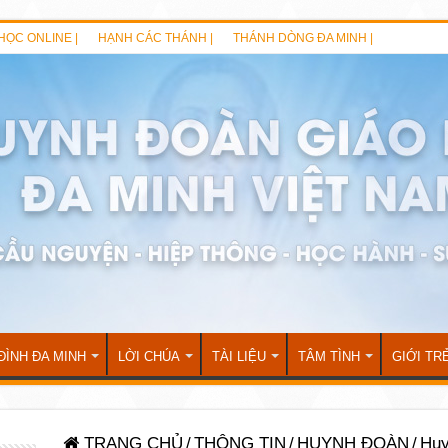
HỌC ONLINE |
HẠNH CÁC THÁNH |
THÁNH DÒNG ĐA MINH |
ĐÌNH ĐA MINH
LỜI CHÚA
TÀI LIỆU
TÂM TÌNH
GIỚI TR
TRANG CHỦ
/
THÔNG TIN
/
HUYNH ĐOÀN
/
Huy