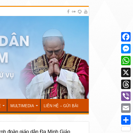
Face
Mess
What
X
Thre
Viber
Ẻ
MULTIMEDIA
LIÊN HỆ – GỬI BÀI
Emai
Shar
nh đoàn giáo dân Đa Minh Giáo