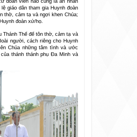
 cứ đoàn viên nào cũng là ân nhân
 lệ giáo dân tham gia Huynh đoàn
ôn thờ, cảm tạ và ngợi khen Chúa;
 Huynh đoàn xứ/họ.
 Thánh Thể để tôn thờ, cảm tạ và
loài người, cách riêng cho Huynh
 lên Chúa những tâm tình và ước
 của thánh thánh phụ Đa Minh và