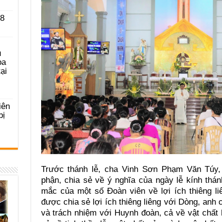
 8
u
ọa
ại
iên
bị
Trước thánh lễ, cha Vinh Sơn Phạm Văn Túy,
phận, chia sẻ về ý nghĩa của ngày lễ kính thá
mắc của một số Đoàn viên về lợi ích thiêng l
được chia sẻ lợi ích thiêng liêng với Dòng, anh
và trách nhiệm với Huynh đoàn, cả về vật chất 