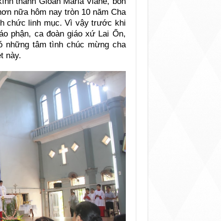
kính thánh Gioan Maria Viane, bổn
; hơn nữa hôm nay tròn 10 năm Cha
h chức linh mục. Vì vậy trước khi
áo phận, ca đoàn giáo xứ Lai Ổn,
có những tâm tình chúc mừng cha
t này.