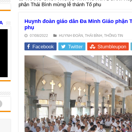
phận Thái Bình mừng lễ thánh Tổ phụ
Huynh đoàn giáo dân Đa Minh Giáo phận T
A
phụ
07/08/2022
HUYNH ĐOÀN
,
THÁI BÌNH
,
THÔNG TIN
Facebook
Twitter
Stumbleupon
d