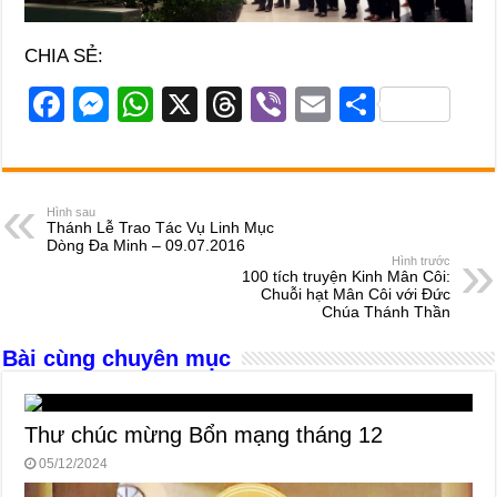
CHIA SẺ:
F
M
W
X
T
Vi
E
S
a
e
h
hr
b
m
h
c
ss
at
e
er
ail
ar
e
e
s
a
e
Hình sau
Thánh Lễ Trao Tác Vụ Linh Mục
b
n
A
d
Dòng Đa Minh – 09.07.2016
Hình trước
o
g
p
s
100 tích truyện Kinh Mân Côi:
Chuỗi hạt Mân Côi với Đức
o
er
p
Chúa Thánh Thần
k
Bài cùng chuyên mục
Thư chúc mừng Bổn mạng tháng 12
05/12/2024