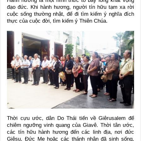
Hành hương là một hình thức tỏ bày lòng khát vọng
đạo đức. Khi hành hương, người tín hữu tạm xa rời
cuộc sống thường nhật, để đi tìm kiếm ý nghĩa đích
thực của cuộc đời, tìm kiếm ý Thiên Chúa.
Thời cựu ước, dân Do Thái tiến về Giêrusalem để
chiêm ngưỡng vinh quang của Giavê. Thời tân ước,
các tín hữu hành hương đến các linh địa, nơi đức
Giêsu, Đức Mẹ hoặc các thánh nhân đã sinh sống,