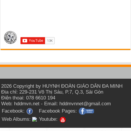
2026 Copyright by HUYNH ĐOÀN GIÁO DÂN ĐA MINH
Địa chỉ: 229-231 Võ Thị Sáu, P.7, Q.3, Sài Gòn
Điện thoại: 078 6610 194
Web: hddmvn.net - Email: hddmvnnet@gmail.com
Facebook:
Facebook Pages:
Web Albums:
Youtube: