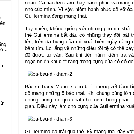
nhau. Cả hai đều cảm thấy hạnh phúc và mong 
nhỏ của mình. Vì vậy, niềm hạnh phúc đã vỡ òa v
Guillermina đang mang thai.
n
yên
Tuy nhiên, không giống với những phụ nữ khác,
thể Guillermina bắt đầu có những thay đổi bất
lên, trên da bụng của cô xuất hiện ngày càng 
ống
bầm tím. Lo lắng về những điều tồi tệ có thể xảy
Zita
để được tư vấn. Sau khi tiến hành kiểm tra v
ngạc nhiên khi biết rằng trong bụng của cô có đến
nh
Bác sĩ Tracy Manuck cho biết những vết bầm tí
cô mang những 5 bào thai. Khi chúng cùng lớn 
chóng, bụng mẹ quá chật chội nên chúng phải c
Từ
gian. Điều này làm cho bụng của Guillermina xuấ
Guillermina đã trải qua thời kỳ mang thai đầy vất