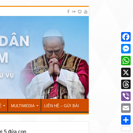
Face
Mess
What
X
Thre
Viber
Ẻ
MULTIMEDIA
LIÊN HỆ – GỬI BÀI
Emai
Shar
i 5 đứa con