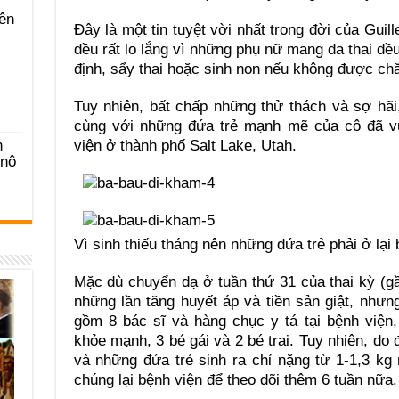
ên
Đây là một tin tuyệt vời nhất trong đời của Gui
đều rất lo lắng vì những phụ nữ mang đa thai đều
định, sẩy thai hoặc sinh non nếu không được ch
Tuy nhiên, bất chấp những thử thách và sợ hã
cùng với những đứa trẻ mạnh mẽ của cô đã vư
viện ở thành phố Salt Lake, Utah.
n
-nô
Vì sinh thiếu tháng nên những đứa trẻ phải ở lại
Mặc dù chuyển dạ ở tuần thứ 31 của thai kỳ (gầ
những lần tăng huyết áp và tiền sản giật, nhưn
gồm 8 bác sĩ và hàng chục y tá tại bệnh viện,
khỏe mạnh, 3 bé gái và 2 bé trai. Tuy nhiên, do
và những đứa trẻ sinh ra chỉ nặng từ 1-1,3 kg
chúng lại bệnh viện để theo dõi thêm 6 tuần nữa.