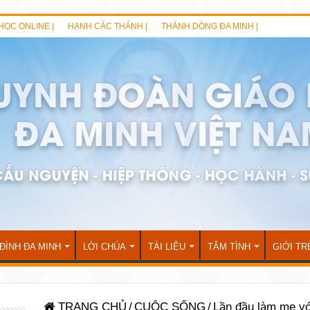
HỌC ONLINE |
HẠNH CÁC THÁNH |
THÁNH DÒNG ĐA MINH |
 ĐÌNH ĐA MINH
LỜI CHÚA
TÀI LIỆU
TÂM TÌNH
GIỚI TR
TRANG CHỦ
/
CUỘC SỐNG
/
Lần đầu làm mẹ vớ