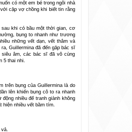
muốn có một em bé trong ngôi nhà
ới cặp vợ chồng khi biết tin rằng
 sau khi có bầu một thời gian, cơ
 thường, bụng to nhanh như trương
nhiều những vết dạn, vết thâm và
 ra, Guillermina đã đến gặp bác sĩ
à siêu âm, các bác sĩ đã vô cùng
 5 thai nhi.
m trên bụng của Guillermina là do
dần lên khiến bụng cô to ra nhanh
ử động nhiều để tranh giành không
t hiện nhiều vết bầm tím.
 vả.