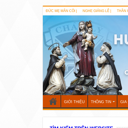
ĐỨC MẸ MÂN CÔI |
NGHE GIẢNG LỄ |
THẦN 
GIỚI THIỆU
THÔNG TIN
GIA