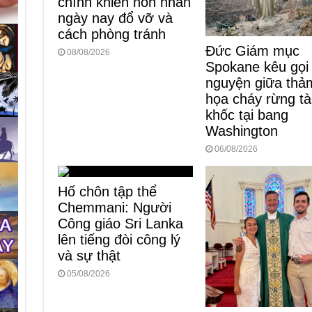
chính khiến hôn nhân
ngày nay đổ vỡ và
cách phòng tránh
Đức Giám mục
08/08/2026
Spokane kêu gọi
nguyện giữa thả
họa cháy rừng t
khốc tại bang
Washington
06/08/2026
Hố chôn tập thể
Chemmani: Người
Công giáo Sri Lanka
lên tiếng đòi công lý
và sự thật
05/08/2026