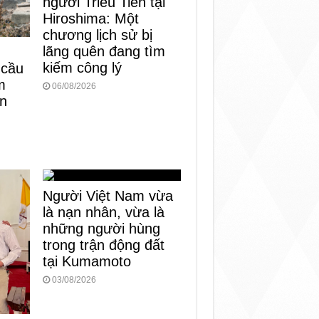
người Triều Tiên tại
Hiroshima: Một
chương lịch sử bị
lãng quên đang tìm
kiếm công lý
 cầu
m
06/08/2026
àn
Người Việt Nam vừa
là nạn nhân, vừa là
những người hùng
trong trận động đất
tại Kumamoto
03/08/2026