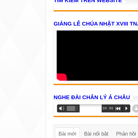
TÌM KIẾM TRÊN WEBSITE
GIẢNG LỄ CHÚA NHẬT XVIII TN
NGHE ĐÀI CHÂN LÝ Á CHÂU
Trình
Vm
00:00
R
P
phát
âm
thanh
Bài mới
Bài nổi bật
Phản hồi