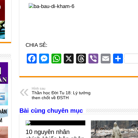
CHIA SẺ:
F
M
W
X
T
Vi
E
S
a
e
h
hr
b
m
h
c
ss
at
e
er
ail
ar
e
e
s
a
e
Hình sau
Thần học Đời Tu 18: Lý tưởng
b
n
A
d
then chốt về ĐSTH
o
g
p
s
Bài cùng chuyên mục
o
er
p
k
10 nguyên nhân