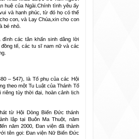
n huệ của Ngài.Chính tình yêu ấy
 vui và hạnh phúc, từ đó họ có thể
 cho con, và Lạy Chúa,xin cho con
à bé nhỏ.
a đình các tân khấn sinh dâng lời
 đồng tế, các tu sĩ nam nữ và các
ng.
80 – 547), là Tổ phụ của các Hội
ùng theo một Tu Luật của Thánh Tổ
iêng tùy thời đại, hoàn cảnh lịch
hát từ Hội Dòng Biển Đức thánh
hành lập tại Buôn Ma Thuột, năm
đến năm 2000, Đan viện đã thành
với tên gọi: Đan viện Nữ Biển Đức