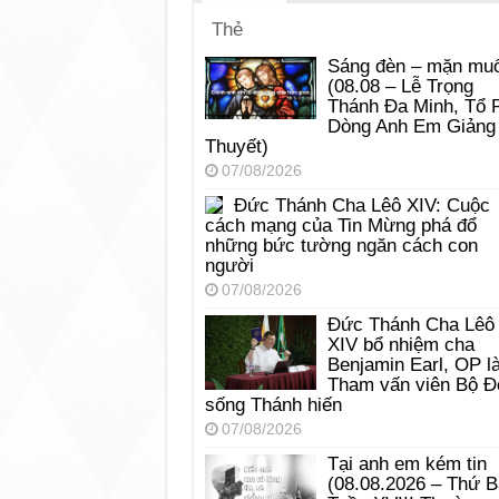
Thẻ
Sáng đèn – mặn muố
(08.08 – Lễ Trọng
Thánh Đa Minh, Tổ 
Dòng Anh Em Giảng
Thuyết)
07/08/2026
Đức Thánh Cha Lêô XIV: Cuộc
cách mạng của Tin Mừng phá đổ
những bức tường ngăn cách con
người
07/08/2026
Đức Thánh Cha Lêô
XIV bổ nhiệm cha
Benjamin Earl, OP l
Tham vấn viên Bộ Đ
sống Thánh hiến
07/08/2026
Tại anh em kém tin
(08.08.2026 – Thứ 