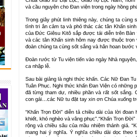
Chúa Giáo xứ Đại Lộc, Giáo họ Lộc Nam, hôm n
và cầu nguyện cho Đan viện trong ngày hồng ph
Trong giây phút linh thiêng này, chúng ta cùng
tình tri ân cảm tạ và phó thác các tân Khấn sin
của Đức Giêsu Kitô sắp được tái diễn trên Bàn
và các tân Khấn sinh hôm nay được thuộc trọn
đoàn chúng ta cùng sốt sắng và hân hoan bước 
Đoàn rước từ Tu viện tiến vào ngày Nhà nguyện
ca nhập lễ.
Sau bài giảng là nghi thức khấn. Các Nữ Đan Tu
Tuân Phục. Nghi thức khấn Đan Viện có những p
đã từng tham dự, nhiều phần và rất sốt sắng. 
con gái…các Nữ tu đặt tay xin ơn Chúa xuống t
“Khấn Trọn Đời” diễn tả chiều dài của lời đoan 
khiết, khó nghèo và vâng phục”.“Khấn Trọn Đời
rộng và chiều sâu của mầu nhiệm thánh giá. “K
mang hai ý nghĩa. Ý nghĩa chiều dài dọc theo 