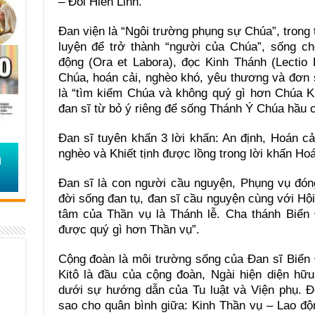
– Đồi Hiển Linh.
Đan viện là “Ngôi trường phụng sự Chúa”, trong
luyện để trở thành “người của Chúa”, sống c
động (Ora et Labora), đọc Kinh Thánh (Lectio D
Chúa, hoán cải, nghèo khó, yêu thương và đơn 
là “tìm kiếm Chúa và không quý gì hơn Chúa Ki
đan sĩ từ bỏ ý riêng để sống Thánh Ý Chúa hầu có
Đan sĩ tuyên khấn 3 lời khấn: An định, Hoán c
nghèo và Khiết tịnh được lồng trong lời khấn Hoá
Đan sĩ là con người cầu nguyện, Phụng vụ đóng
đời sống đan tụ, đan sĩ cầu nguyện cùng với Hộ
tâm của Thần vụ là Thánh lễ. Cha thánh Biển
được quý gì hơn Thần vụ”.
Cộng đoàn là môi trường sống của Đan sĩ Biển 
Kitô là đầu của cộng đoàn, Ngài hiện diện hữ
dưới sự hướng dẫn của Tu luật và Viện phụ. 
sao cho quân bình giữa: Kinh Thần vụ – Lao độ