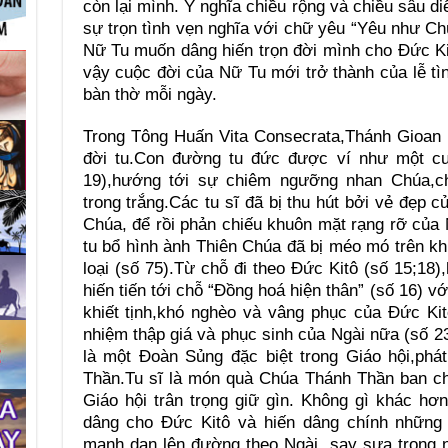
còn lại mình. Ý nghĩa chiều rộng và chiều sâu d
sự trọn tình vẹn nghĩa với chữ yêu “Yêu như Ch
Nữ Tu muốn dâng hiến trọn đời mình cho Đức Ki
vậy cuộc đời của Nữ Tu mới trở thành của lễ tì
bàn thờ mỗi ngày.
Trong Tông Huấn Vita Consecrata,Thánh Gioan P
đời tu.Con đường tu đức được ví như một cuộc
19),hướng tới sự chiêm ngưỡng nhan Chúa,c
trong trắng.Các tu sĩ đã bị thu hút bởi vẻ đẹ
Chúa, để rồi phản chiếu khuôn mặt rạng rỡ của 
tu bổ hình ành Thiên Chúa đã bị méo mó trên k
loại (số 75).Từ chỗ đi theo Đức Kitô (số 15;18)
hiến tiến tới chỗ “Đồng hoá hiện thân” (số 16) v
khiết tịnh,khó nghèo và vâng phục của Đức Kit
nhiệm thập giá và phục sinh của Ngài nữa (số 23
là một Đoàn Sủng đặc biệt trong Giáo hội,phá
Thần.Tu sĩ là món quà Chúa Thánh Thần ban ch
Giáo hội trân trọng giữ gìn. Không gì khác hơn
dâng cho Đức Kitô và hiến dâng chính những
mạnh dạn lên đường theo Ngài, say sưa trong 