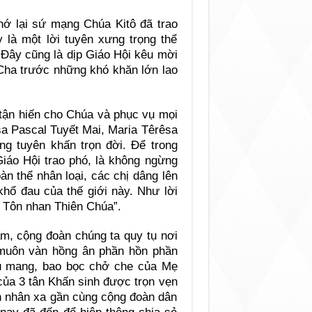
hớ lại sứ mạng Chúa Kitô đã trao
 là một lời tuyên xưng trọng thể
Đây cũng là dịp Giáo Hội kêu mời
Cha trước những khó khăn lớn lao
 tận hiến cho Chúa và phục vụ mọi
sa Pascal Tuyết Mai, Maria Têrêsa
ng tuyên khấn trọn đời. Để trong
Giáo Hội trao phó, là không ngừng
àn thể nhân loại, các chị dâng lên
khổ đau của thế giới này. Như lời
 Tôn nhan Thiên Chúa”.
m, cộng đoàn chúng ta quy tụ nơi
muôn vàn hồng ân phần hồn phần
ưu mang, bao bọc chở che của Mẹ
của 3 tân Khấn sinh được trọn vẹn
n nhân xa gần cùng cộng đoàn dân