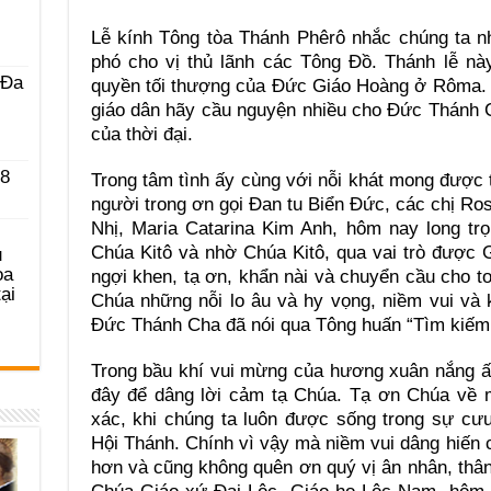
Lễ kính Tông tòa Thánh Phêrô nhắc chúng ta n
phó cho vị thủ lãnh các Tông Đồ. Thánh lễ này
 Ða
quyền tối thượng của Đức Giáo Hoàng ở Rôma. 
giáo dân hãy cầu nguyện nhiều cho Đức Thánh 
của thời đại.
 8
Trong tâm tình ấy cùng với nỗi khát mong được
người trong ơn gọi Đan tu Biển Đức, các chị Ro
Nhị, Maria Catarina Kim Anh, hôm nay long trọ
Chúa Kitô và nhờ Chúa Kitô, qua vai trò được 
u
ọa
ngợi khen, tạ ơn, khẩn nài và chuyển cầu cho to
ại
Chúa những nỗi lo âu và hy vọng, niềm vui và 
Đức Thánh Cha đã nói qua Tông huấn “Tìm kiếm
Trong bầu khí vui mừng của hương xuân nắng ấ
đây để dâng lời cảm tạ Chúa. Tạ ơn Chúa về 
xác, khi chúng ta luôn được sống trong sự c
Hội Thánh. Chính vì vậy mà niềm vui dâng hiến 
hơn và cũng không quên ơn quý vị ân nhân, thâ