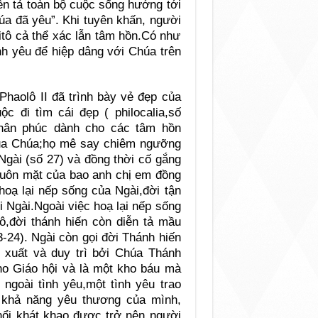
iễn tả toàn bộ cuộc sống hướng tới
úa đã yêu”. Khi tuyên khấn, người
tô cả thể xác lẫn tâm hồn.Có như
nh yêu để hiệp dâng với Chúa trên
haolô II đã trình bày vẻ đẹp của
 đi tìm cái đẹp ( philocalia,số
hân phúc dành cho các tâm hồn
p của Chúa;họ mê say chiêm ngưỡng
Ngài (số 27) và đồng thời cố gắng
huôn mặt của bao anh chị em đồng
,hoạ lại nếp sống của Ngài,đời tận
ới Ngài.Ngoài việc hoạ lại nếp sống
ô,đời thánh hiến còn diễn tả mầu
-24). Ngài còn gọi đời Thánh hiến
t xuất và duy trì bởi Chúa Thánh
o Giáo hội và là một kho báu mà
 ngoài tình yêu,một tình yêu trao
 khả năng yêu thương của mình,
nổi khát khao được trở nên người