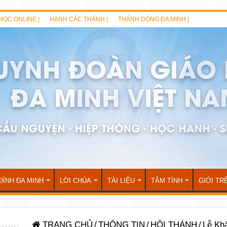
HỌC ONLINE |
HẠNH CÁC THÁNH |
THÁNH DÒNG ĐA MINH |
ĐÌNH ĐA MINH
LỜI CHÚA
TÀI LIỆU
TÂM TÌNH
GIỚI TR
TRANG CHỦ
/
THÔNG TIN
/
HỘI THÁNH
/
Lễ Kh