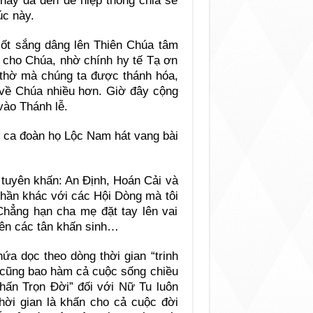
ay đã đến để hiệp thông chia sẻ
úc này.
 sốt sắng dâng lên Thiên Chúa tâm
h cho Chúa, nhờ chính hy tế Tạ ơn
 thờ mà chúng ta được thánh hóa,
 về Chúa nhiều hơn. Giờ đây cộng
vào Thánh lễ.
, ca đoàn họ Lộc Nam hát vang bài
 tuyên khấn: An Định, Hoán Cải và
hần khác với các Hội Dòng mà tôi
Chẳng hạn cha mẹ đặt tay lên vai
rên các tân khấn sinh…
hứa dọc theo dòng thời gian “trinh
” cũng bao hàm cả cuộc sống chiều
hấn Trọn Đời” đối với Nữ Tu luôn
thời gian là khấn cho cả cuộc đời