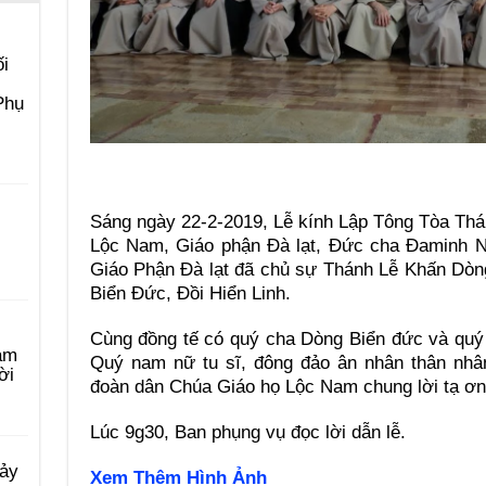
i
Phụ
Sáng ngày 22-2-2019, Lễ kính Lập Tông Tòa Thá
Lộc Nam, Giáo phận Đà lạt, Ðức cha Đaminh
Giáo Phận Đà lạt đã chủ sự Thánh Lễ Khấn Dòn
Biển Đức, Đồi Hiển Linh.
Cùng đồng tế có quý cha Dòng Biển đức và quý 
àm
Quý nam nữ tu sĩ, đông đảo ân nhân thân nhâ
ời
đoàn dân Chúa Giáo họ Lộc Nam chung lời tạ ơn
Lúc 9g30, Ban phụng vụ đọc lời dẫn lễ.
Bảy
Xem Thêm Hình Ảnh