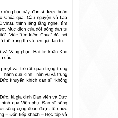
 trường học này, đan sĩ được huấn
ho Chúa qua: Cầu nguyện và Lao
ivina), thinh lặng lắng nghe, tìm
sơ. Mục đích của đời sống đan tu
tô”. Việc “tìm kiếm Chúa” đòi hỏi
 thể trung tín với ơn gọi đan tu.
ải và Vâng phục. Hai lời khấn Khó
n cải.
 một vai trò rất quan trọng trong
i Thánh qua Kinh Thần vụ và trung
 Đức khuyến khích đan sĩ “không
Đức, là gia đình Đan viện và Đức
u hình qua Viện phụ. Đan sĩ sống
Đời sống cộng đoàn được tổ chức
ng – Đón tiếp khách – Học tập và