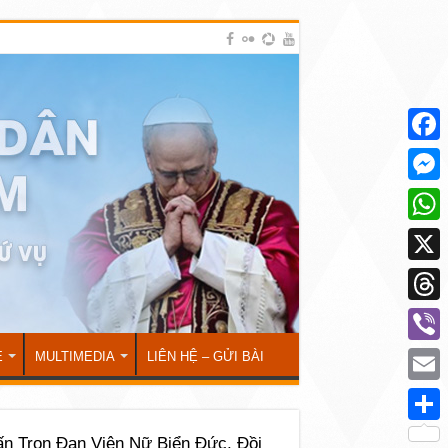
Face
Mess
What
X
Thre
Viber
Ẻ
MULTIMEDIA
LIÊN HỆ – GỬI BÀI
Emai
Shar
ấn Trọn Đan Viện Nữ Biển Đức, Đồi