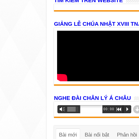
TÌM KIẾM TRÊN WEBSITE
GIẢNG LỄ CHÚA NHẬT XVIII TN
NGHE ĐÀI CHÂN LÝ Á CHÂU
Trình
Vm
00:00
R
P
phát
âm
thanh
Bài mới
Bài nổi bật
Phản hồi