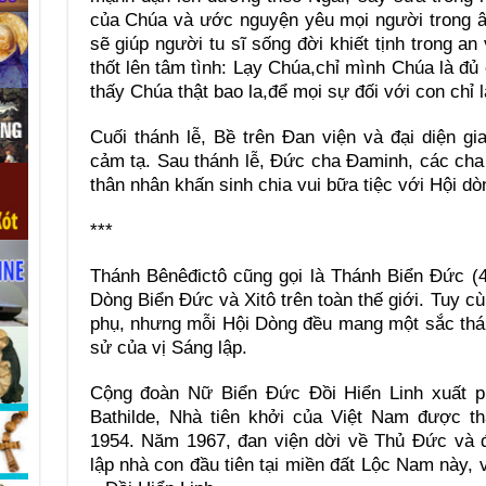
của Chúa và ước nguyện yêu mọi người trong â
sẽ giúp người tu sĩ sống đời khiết tịnh trong an
thốt lên tâm tình: Lạy Chúa,chỉ mình Chúa là đủ
thấy Chúa thật bao la,để mọi sự đối với con chỉ l
Cuối thánh lễ, Bề trên Đan viện và đại diện gi
cảm tạ. Sau thánh lễ, Đức cha Đaminh, các cha
thân nhân khấn sinh chia vui bữa tiệc với Hội dò
***
Thánh Bênêđictô cũng gọi là Thánh Biển Đức (4
Dòng Biển Đức và Xitô trên toàn thế giới. Tuy c
phụ, nhưng mỗi Hội Dòng đều mang một sắc thái r
sử của vị Sáng lập.
Cộng đoàn Nữ Biển Đức Đồi Hiển Linh xuất p
Bathilde, Nhà tiên khởi của Việt Nam được t
1954. Năm 1967, đan viện dời về Thủ Đức và 
lập nhà con đầu tiên tại miền đất Lộc Nam này, 