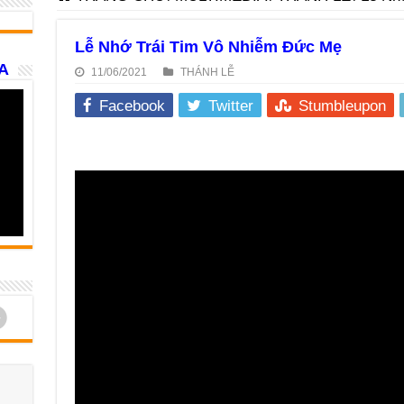
Lễ Nhớ Trái Tim Vô Nhiễm Đức Mẹ
A
11/06/2021
THÁNH LỄ
Facebook
Twitter
Stumbleupon
d