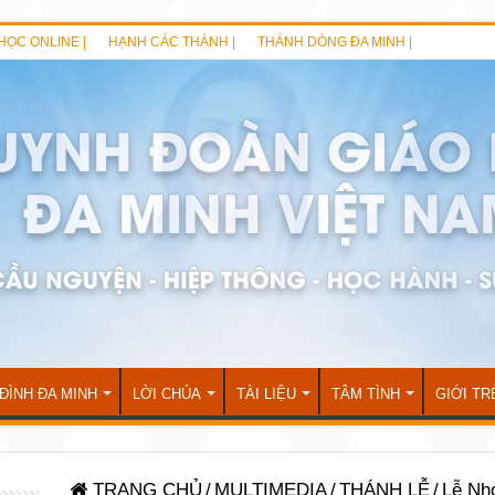
HỌC ONLINE |
HẠNH CÁC THÁNH |
THÁNH DÒNG ĐA MINH |
 ĐÌNH ĐA MINH
LỜI CHÚA
TÀI LIỆU
TÂM TÌNH
GIỚI TR
TRANG CHỦ
/
MULTIMEDIA
/
THÁNH LỄ
/
Lễ Nh