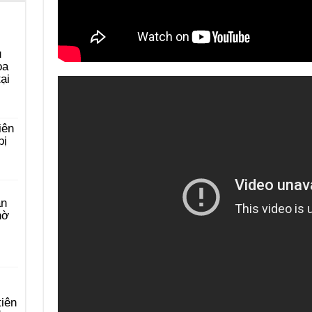
u
ọa
ại
iên
bị
àn
hờ
tiên