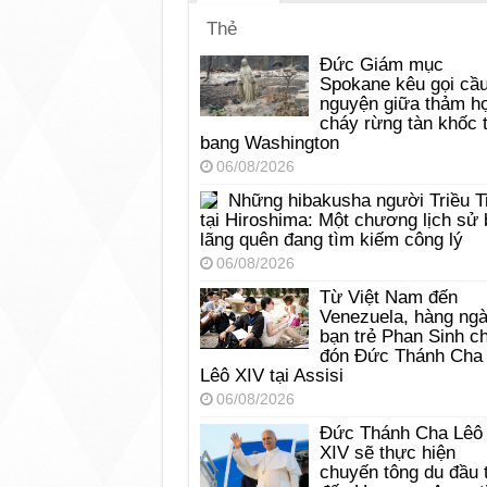
Thẻ
Đức Giám mục
Spokane kêu gọi cầ
nguyện giữa thảm h
cháy rừng tàn khốc t
bang Washington
06/08/2026
Những hibakusha người Triều T
tại Hiroshima: Một chương lịch sử 
lãng quên đang tìm kiếm công lý
06/08/2026
Từ Việt Nam đến
Venezuela, hàng ng
bạn trẻ Phan Sinh c
đón Đức Thánh Cha
Lêô XIV tại Assisi
06/08/2026
Đức Thánh Cha Lêô
XIV sẽ thực hiện
chuyến tông du đầu 