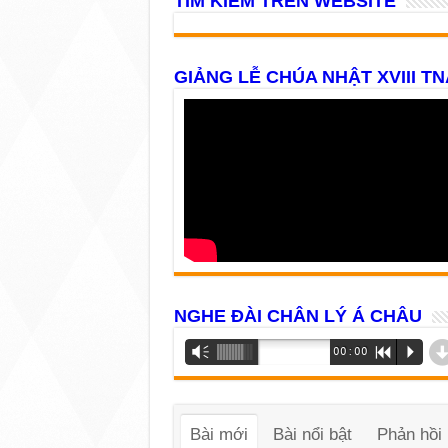
TÌM KIẾM TRÊN WEBSITE
GIẢNG LỄ CHÚA NHẬT XVIII TN
NGHE ĐÀI CHÂN LÝ Á CHÂU
Trình
Vm
00:00
R
P
phát
âm
thanh
Bài mới
Bài nổi bật
Phản hồi