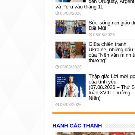
đến Uruguay, Argent
và Peru vào tháng 11
06/08/2026
Sức sống nơi giáo đ
Đất Mũi
06/08/2026
Giữa chiến tranh
Ukraine, những dấu 
của “Nền văn minh t
thương”
06/08/2026
Thập giá: Lời mời gọ
của tình yêu
(07.08.2026 – Thứ 
tuần XVIII Thường
Niên)
06/08/2026
HẠNH CÁC THÁNH