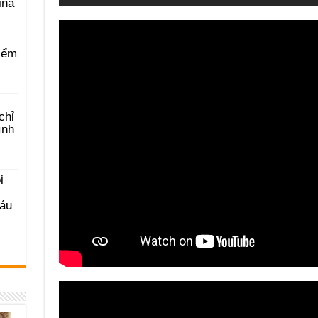
ina
iểm
chỉ
ình
i
Sáu