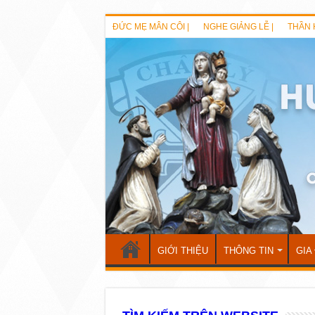
ĐỨC MẸ MÂN CÔI |
NGHE GIẢNG LỄ |
THẦN 
GIỚI THIỆU
THÔNG TIN
GIA