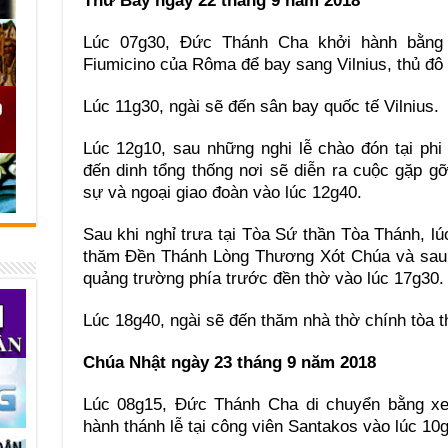
Thứ Bảy ngày 22 tháng 9 năm 2018
Lúc 07g30, Đức Thánh Cha khởi hành bằng
Fiumicino của Rôma để bay sang Vilnius, thủ đô 
Lúc 11g30, ngài sẽ đến sân bay quốc tế Vilnius.
Lúc 12g10, sau những nghi lễ chào đón tại ph
đến dinh tổng thống nơi sẽ diễn ra cuộc gặp g
sự và ngoại giao đoàn vào lúc 12g40.
Sau khi nghỉ trưa tại Tòa Sứ thần Tòa Thánh, 
thăm Đền Thánh Lòng Thương Xót Chúa và sau đ
quảng trường phía trước đền thờ vào lúc 17g30.
Lúc 18g40, ngài sẽ đến thăm nhà thờ chính tòa t
Chúa Nhật ngày 23 tháng 9 năm 2018
Lúc 08g15, Đức Thánh Cha di chuyển bằng xe
hành thánh lễ tại công viên Santakos vào lúc 10