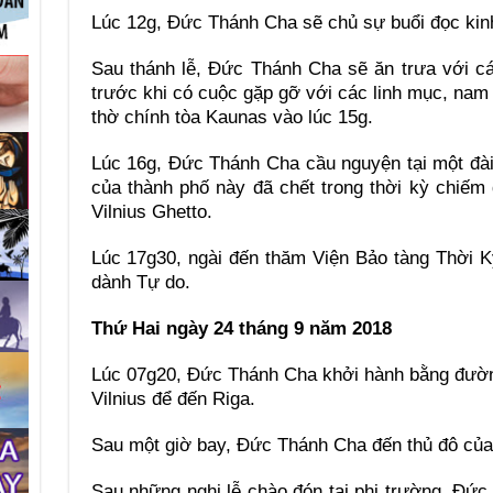
Lúc 12g, Đức Thánh Cha sẽ chủ sự buổi đọc kinh
Sau thánh lễ, Đức Thánh Cha sẽ ăn trưa với 
trước khi có cuộc gặp gỡ với các linh mục, nam 
thờ chính tòa Kaunas vào lúc 15g.
Lúc 16g, Đức Thánh Cha cầu nguyện tại một đà
của thành phố này đã chết trong thời kỳ chiế
Vilnius Ghetto.
Lúc 17g30, ngài đến thăm Viện Bảo tàng Thời 
dành Tự do.
Thứ Hai ngày 24 tháng 9 năm 2018
Lúc 07g20, Đức Thánh Cha khởi hành bằng đườn
Vilnius để đến Riga.
Sau một giờ bay, Đức Thánh Cha đến thủ đô của 
Sau những nghi lễ chào đón tại phi trường, Đức