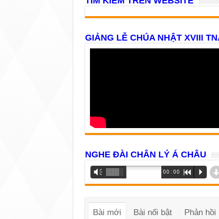
TÌM KIẾM TRÊN WEBSITE
GIẢNG LỄ CHÚA NHẬT XVIII TN
NGHE ĐÀI CHÂN LÝ Á CHÂU
Trình
Vm
00:00
R
P
phát
âm
thanh
Bài mới
Bài nổi bật
Phản hồi