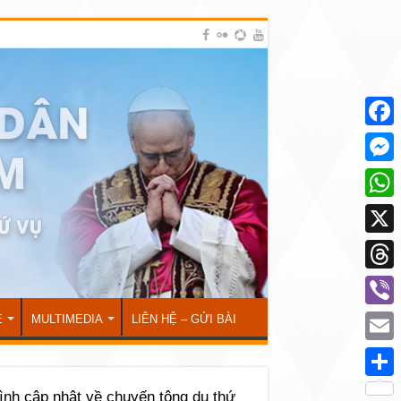
Face
Mess
What
X
Thre
Viber
Ẻ
MULTIMEDIA
LIÊN HỆ – GỬI BÀI
Emai
Shar
rình cập nhật về chuyến tông du thứ