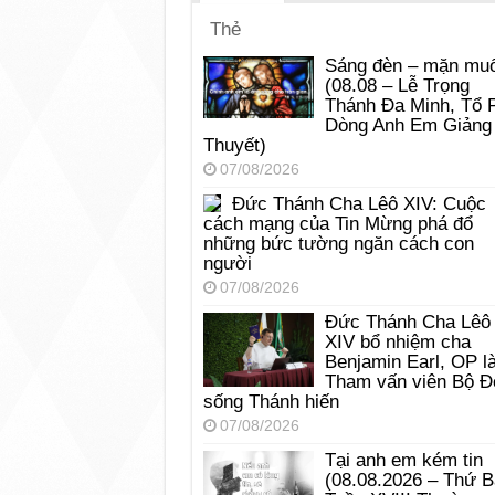
Thẻ
Sáng đèn – mặn muố
(08.08 – Lễ Trọng
Thánh Đa Minh, Tổ 
Dòng Anh Em Giảng
Thuyết)
07/08/2026
Đức Thánh Cha Lêô XIV: Cuộc
cách mạng của Tin Mừng phá đổ
những bức tường ngăn cách con
người
07/08/2026
Đức Thánh Cha Lêô
XIV bổ nhiệm cha
Benjamin Earl, OP l
Tham vấn viên Bộ Đ
sống Thánh hiến
07/08/2026
Tại anh em kém tin
(08.08.2026 – Thứ 