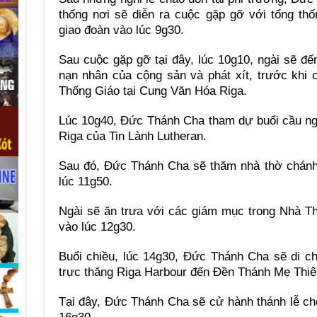
thống nơi sẽ diễn ra cuộc gặp gỡ với tổng th
giao đoàn vào lúc 9g30.
Sau cuộc gặp gỡ tại đây, lúc 10g10, ngài sẽ đ
nạn nhân của cộng sản và phát xít, trước khi 
Thống Giáo tại Cung Văn Hóa Riga.
Lúc 10g40, Đức Thánh Cha tham dự buổi cầu ngu
Riga của Tin Lành Lutheran.
Sau đó, Đức Thánh Cha sẽ thăm nhà thờ chánh
lúc 11g50.
Ngài sẽ ăn trưa với các giám mục trong Nhà 
vào lúc 12g30.
Buổi chiều, lúc 14g30, Đức Thánh Cha sẽ di c
trực thăng Riga Harbour đến Đền Thánh Mẹ Thiê
Tại đây, Đức Thánh Cha sẽ cử hành thánh lễ ch