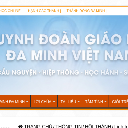
HỌC ONLINE |
HẠNH CÁC THÁNH |
THÁNH DÒNG ĐA MINH |
ĐÌNH ĐA MINH
LỜI CHÚA
TÀI LIỆU
TÂM TÌNH
GIỚI TR
TRANG CHỦ
/
THÔNG TIN
/
HỘI THÁNH
/
Lịch t