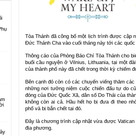
i
Phụ
Tòa Thánh đã công bố một lịch trình được cập 
Đức Thánh Cha vào cuối tháng này tới các quốc g
Thông cáo của Phòng Báo Chí Tòa Thánh cho bi
buổi cầu nguyện ở Vilnius, Lithuania, tại một đ
của thành phố này đã chết trong thời kỳ chiếm 
Bên cạnh đó còn có các chuyến viếng thăm các
những nơi tưởng niệm cuộc chiến đấu tự do củ
đóng của Đức Quốc Xã, dân số Do Thái của thà
àm
không còn ai cả. Hầu hết họ bị đưa đi theo n
ời
phố và bị bắn chết tại đó.
Đây là chương trình cập nhật vừa được Vatican c
địa phương.
Bảy