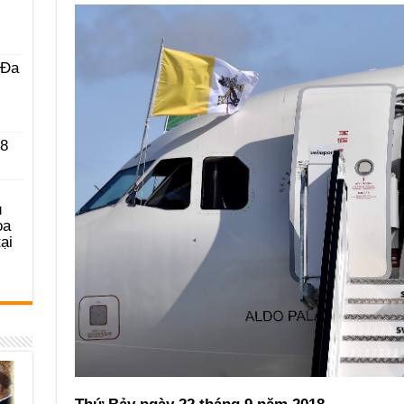
 Ða
 8
u
ọa
ại