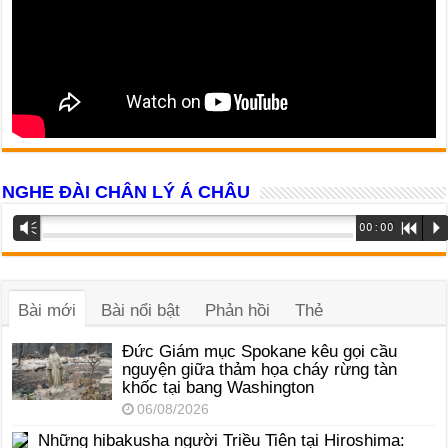
NGHE ĐÀI CHÂN LÝ Á CHÂU
Trình
Vm
00:00
R
P
phát
âm
thanh
Bài mới
Bài nổi bật
Phản hồi
Thẻ
Đức Giám mục Spokane kêu gọi cầu
nguyện giữa thảm họa cháy rừng tàn
khốc tại bang Washington
06/08/2026
Những hibakusha người Triều Tiên tại Hiroshima: