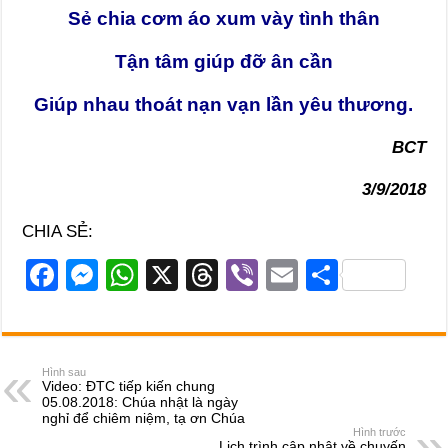
Sẻ chia cơm áo xum vày tình thân
Tận tâm giúp đỡ ân cần
Giúp nhau thoát nạn vạn lần yêu thương.
BCT
3/9/2018
CHIA SẺ:
F
M
W
X
T
Vi
E
S
a
e
h
hr
b
m
h
c
ss
at
e
er
ail
ar
e
e
s
a
e
Hình sau
Video: ĐTC tiếp kiến chung
b
n
A
d
05.08.2018: Chúa nhật là ngày
nghỉ để chiêm niệm, tạ ơn Chúa
o
g
p
s
Hình trước
Lịch trình cập nhật về chuyến