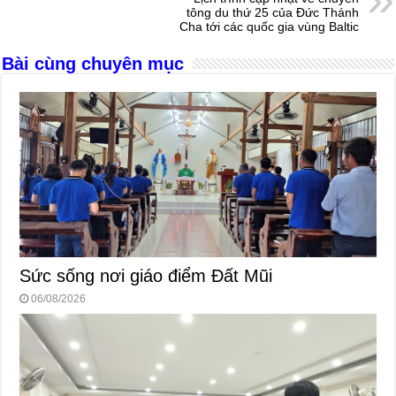
o
er
p
tông du thứ 25 của Đức Thánh
Cha tới các quốc gia vùng Baltic
k
Bài cùng chuyên mục
Sức sống nơi giáo điểm Đất Mũi
06/08/2026