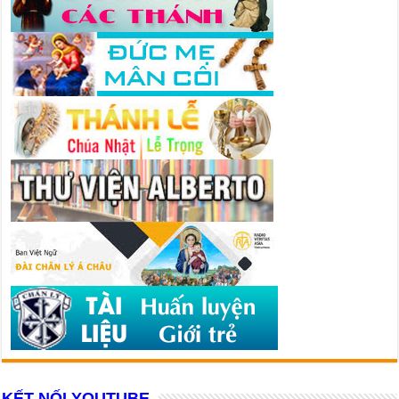
KẾT NỐI YOUTUBE