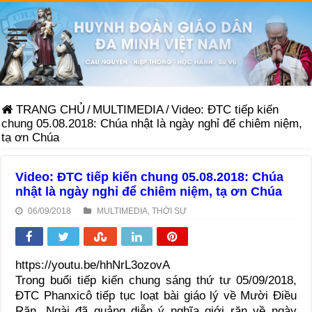
TRANG CHỦ
/
MULTIMEDIA
/
Video: ĐTC tiếp kiến
chung 05.08.2018: Chúa nhật là ngày nghỉ để chiêm niệm,
tạ ơn Chúa
Video: ĐTC tiếp kiến chung 05.08.2018: Chúa
nhật là ngày nghỉ để chiêm niệm, tạ ơn Chúa
06/09/2018
MULTIMEDIA
,
THỜI SỰ
https://youtu.be/hhNrL3ozovA
Trong buổi tiếp kiến chung sáng thứ tư 05/09/2018,
ĐTC Phanxicô tiếp tục loạt bài giáo lý về Mười Điều
Răn. Ngài đã quảng diễn ý nghĩa giới răn về ngày