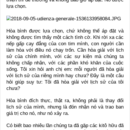
lựa chọn.
Hòa bình được lựa chọn, chứ không thể áp đặt và
không được tìm thấy một cách tình cờ. Khi rời xa các
nếp gấp cay đắng của con tim mình, con người cần
làm hòa với điều nó chạy trốn. Cần hòa giải với lịch
sử của chính mình, với các sự kiện mà chúng ta
không chấp nhận, với các phần khó khăn của cuộc
sống. Tôi xin hỏi anh chị em: mỗi người đã hòa giải
với lịch sử của riêng mình hay chưa? Đây là một câu
hỏi giúp suy tư: Tôi đã hòa giải với lịch sử của tôi
chưa?
Hòa bình đích thực, thật ra, không phải là thay đổi
lịch sử của mình, nhưng là đón nhận nó và trao ban
giá trị cho nó, như nó xảy ra.
Có biết bao nhiêu lần chúng ta đã gặp các kitô hữu đã