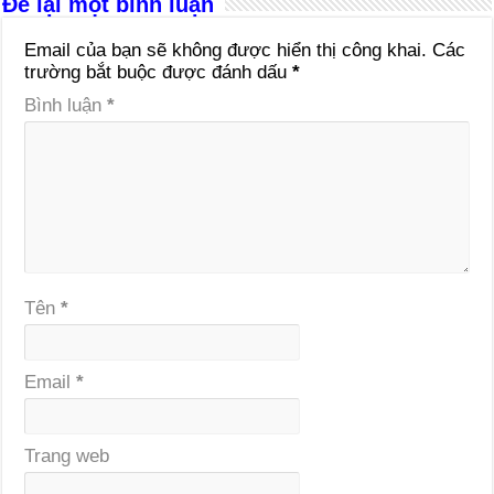
Để lại một bình luận
Email của bạn sẽ không được hiển thị công khai.
Các
trường bắt buộc được đánh dấu
*
Bình luận
*
Tên
*
Email
*
Trang web