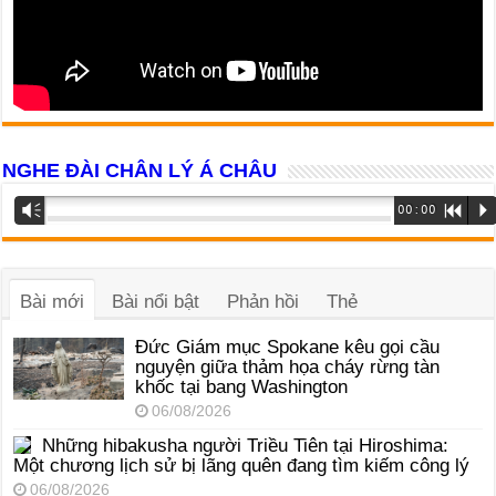
NGHE ĐÀI CHÂN LÝ Á CHÂU
Trình
Vm
00:00
R
P
phát
âm
thanh
Bài mới
Bài nổi bật
Phản hồi
Thẻ
Đức Giám mục Spokane kêu gọi cầu
nguyện giữa thảm họa cháy rừng tàn
khốc tại bang Washington
06/08/2026
Những hibakusha người Triều Tiên tại Hiroshima:
Một chương lịch sử bị lãng quên đang tìm kiếm công lý
06/08/2026