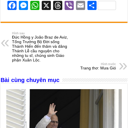
F
M
W
X
T
Vi
E
S
a
e
h
hr
b
m
h
c
ss
at
e
er
ail
ar
e
e
s
a
e
Hình sau
Đức Hồng y João Braz de Aviz,
b
n
A
d
Tổng Trưởng Bộ Đời sống
Thánh Hiến đến thăm và dâng
o
g
p
s
Thánh Lễ cầu nguyện cho
những tu sĩ, chủng sinh Giáo
o
er
p
phận Xuân Lộc.
Hình trước
k
Trang thơ: Mưa Gió
Bài cùng chuyên mục