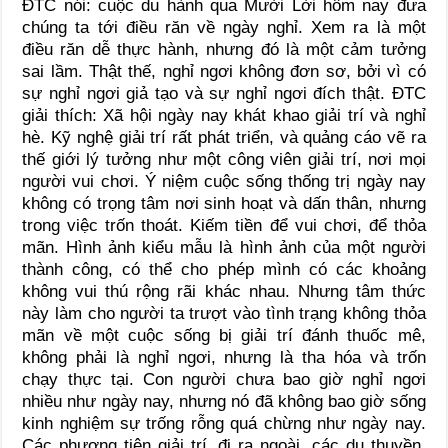
ĐTC nói: cuộc du hành qua Mười Lời hôm nay đưa
chúng ta tới điều răn về ngày nghỉ. Xem ra là một
điều răn dễ thực hành, nhưng đó là một cảm tưởng
sai lầm. Thật thế, nghỉ ngơi không đơn sơ, bởi vì có
sự nghỉ ngơi giả tạo và sự nghỉ ngơi đích thật. ĐTC
giải thích: Xã hội ngày nay khát khao giải trí và nghỉ
hè. Kỹ nghệ giải trí rất phát triển, và quảng cáo vẽ ra
thế giới lý tưởng như một công viên giải trí, nơi mọi
người vui chơi. Ý niệm cuộc sống thống trị ngày nay
không có trọng tâm nơi sinh hoạt và dấn thân, nhưng
trong việc trốn thoát. Kiếm tiền để vui chơi, để thỏa
mãn. Hình ảnh kiểu mẫu là hình ảnh của một người
thành công, có thể cho phép mình có các khoảng
không vui thú rộng rãi khác nhau. Nhưng tâm thức
này làm cho người ta trượt vào tình trạng không thỏa
mãn về một cuộc sống bị giải trí đánh thuốc mê,
không phải là nghỉ ngơi, nhưng là tha hóa và trốn
chạy thực tại. Con người chưa bao giờ nghỉ ngơi
nhiều như ngày nay, nhưng nó đã không bao giờ sống
kinh nghiệm sự trống rỗng quá chừng như ngày nay.
Các phương tiện giải trí, đi ra ngoài, các du thuyền,