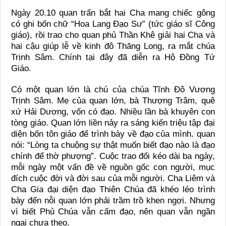
Ngày 20.10 quan trấn bắt hai Cha mang chiếc gông
có ghi bốn chữ “Hoa Lang Đạo Sư” (tức giáo sĩ Công
giáo), rồi trao cho quan phủ Thần Khê giải hai Cha và
hai cậu giúp lễ về kinh đô Thăng Long, ra mắt chúa
Trịnh Sâm. Chính tại đây đã diễn ra Hộ Đồng Tứ
Giáo.
Có một quan lớn là chú của chúa Tĩnh Đô Vương
Trịnh Sâm. Mẹ của quan lớn, bà Thượng Trâm, quê
xứ Hải Dương, vốn có đạo. Nhiều lần bà khuyên con
tòng giáo. Quan lớn liền nảy ra sáng kiến triệu tập đại
diện bốn tôn giáo để trình bày về đạo của mình. quan
nói: “Lòng ta chuộng sự thật muốn biết đạo nào là đạo
chính để thờ phượng”. Cuộc trao đổi kéo dài ba ngày,
mỗi ngày một vấn đề về nguồn gốc con người, mục
đích cuộc đời và đời sau của mỗi người. Cha Liêm và
Cha Gia đại diện đạo Thiên Chúa đã khéo léo trình
bày đến nỗi quan lớn phải trầm trồ khen ngợi. Nhưng
vì biết Phủ Chúa vẫn cấm đạo, nên quan vẫn ngần
ngại chưa theo.