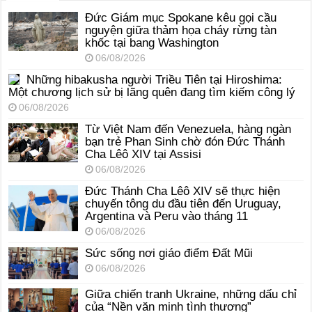
Đức Giám mục Spokane kêu gọi cầu
nguyện giữa thảm họa cháy rừng tàn
khốc tại bang Washington
06/08/2026
Những hibakusha người Triều Tiên tại Hiroshima:
Một chương lịch sử bị lãng quên đang tìm kiếm công lý
06/08/2026
Từ Việt Nam đến Venezuela, hàng ngàn
bạn trẻ Phan Sinh chờ đón Đức Thánh
Cha Lêô XIV tại Assisi
06/08/2026
Đức Thánh Cha Lêô XIV sẽ thực hiện
chuyến tông du đầu tiên đến Uruguay,
Argentina và Peru vào tháng 11
06/08/2026
Sức sống nơi giáo điểm Đất Mũi
06/08/2026
Giữa chiến tranh Ukraine, những dấu chỉ
của “Nền văn minh tình thương”