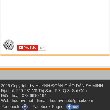
2026 Copyright by HUYNH ĐOÀN GIÁO DÂN ĐA MINH
Địa chỉ: 229-231 Võ Thị Sáu, P.7, Q.3, Sài Gòn
Điện thoại: 078 6610 194
Web: hddmvn.net - Email: hddmvnnet@gmail.com
Facebook:
Facebook Pages: