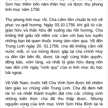
Sơn học thêm bốn năm thần học và được thụ phong
linh mục năm 1758.
Thụ phong linh mục rồi, Cha Liêm liền chuẩn bị trở về
phục vụ quê hương. Ngày 03.10.1758, khi giã từ các
giáo hữu và thân hữu để xuống tàu hồi hương, Cha
không thể giấu nổi niềm xúc cảm với bao lưu luyến
những bạn bè quen thuộc trong tám năm qua. Về đến
Trung Linh ngày 20. 01.1759, cha đã không cầm nổi
nước mắt, vì vui mừng được gặp lại cha chính Huy
ra đón tận bến đò, được tái ngộ cùng thân quyến,
đồng bào, xóm làng, và nhất là giáo hữu đang nôn
nao đón chờ ngày “vinh quy” của vị linh mục du học
hải ngoại.
Về Việt Nam, trước hết Cha Vinh Sơn được bổ nhiệm
làm giáo sư chủng viện Trung Linh. Cha đã đem hết
tài trí và nhiệt thành truyền đạt cho các chủng sinh
những kiến thức cha đã thu thập được. Nhưng
nguyện vọng của linh mục Vinh Sơn Hòa Bình lại là