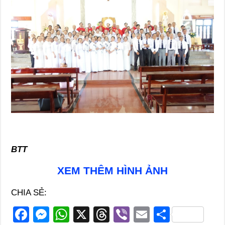
BTT
XEM THÊM HÌNH ẢNH
CHIA SẺ:
F
M
W
X
T
Vi
E
S