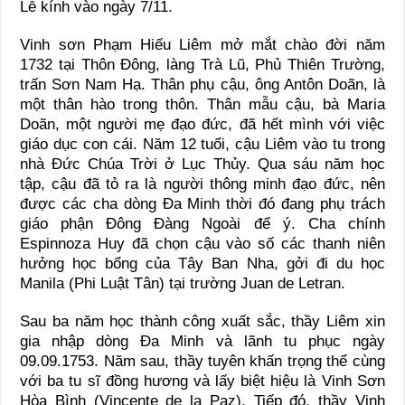
Lễ kính vào ngày 7/11.
Vinh sơn Phạm Hiếu Liêm mở mắt chào đời năm
1732 tại Thôn Đông, làng Trà Lũ, Phủ Thiên Trường,
trấn Sơn Nam Hạ. Thân phụ cậu, ông Antôn Doãn, là
một thân hào trong thôn. Thân mẫu cậu, bà Maria
Doãn, một người mẹ đạo đức, đã hết mình với việc
giáo dục con cái. Năm 12 tuổi, cậu Liêm vào tu trong
nhà Đức Chúa Trời ở Lục Thủy. Qua sáu năm học
tập, cậu đã tỏ ra là người thông minh đạo đức, nên
được các cha dòng Đa Minh thời đó đang phụ trách
giáo phận Đông Đàng Ngoài để ý. Cha chính
Espinnoza Huy đã chọn cậu vào số các thanh niên
hưởng học bổng của Tây Ban Nha, gởi đi du học
Manila (Phi Luật Tân) tại trường Juan de Letran.
Sau ba năm học thành công xuất sắc, thầy Liêm xin
gia nhập dòng Đa Minh và lãnh tu phục ngày
09.09.1753. Năm sau, thầy tuyên khấn trọng thể cùng
với ba tu sĩ đồng hương và lấy biệt hiệu là Vinh Sơn
Hòa Bình (Vincente de la Paz). Tiếp đó, thầy Vinh