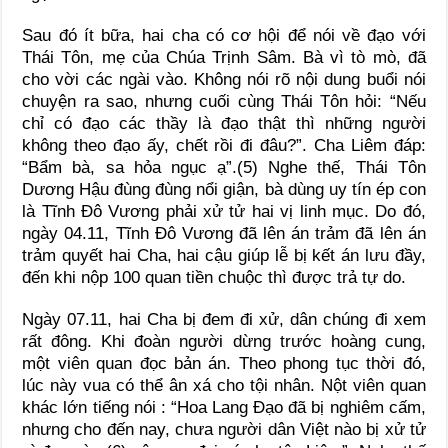
Sau đó ít bữa, hai cha có cơ hội để nói về đạo với
Thái Tôn, mẹ của Chúa Trịnh Sâm. Bà vì tò mò, đã
cho vời các ngài vào. Không nói rõ nội dung buổi nói
chuyện ra sao, nhưng cuối cùng Thái Tôn hỏi: “Nếu
chỉ có đạo các thầy là đạo thật thì những người
không theo đạo ấy, chết rồi đi đâu?”. Cha Liêm đáp:
“Bẩm bà, sa hỏa ngục ạ”.(5) Nghe thế, Thái Tôn
Dương Hậu đùng đùng nổi giận, bà dùng uy tín ép con
là Tĩnh Đô Vương phải xử tử hai vị linh mục. Do đó,
ngày 04.11, Tĩnh Đô Vương đã lên án trảm đã lên án
trảm quyết hai Cha, hai cậu giúp lễ bị kết án lưu đầy,
đến khi nộp 100 quan tiền chuộc thì được trả tự do.
Ngày 07.11, hai Cha bị đem đi xử, dân chúng đi xem
rất đông. Khi đoàn người dừng trước hoàng cung,
một viên quan đọc bản án. Theo phong tục thời đó,
lúc này vua có thể ân xá cho tội nhân. Nột viên quan
khác lớn tiếng nói : “Hoa Lang Đạo đã bị nghiêm cấm,
nhưng cho đến nay, chưa người dân Việt nào bị xử tử