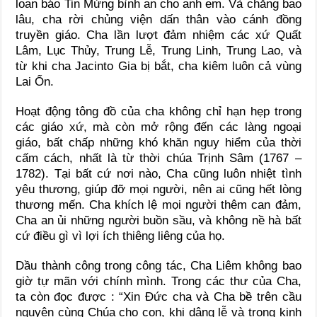
loan báo Tin Mừng bình an cho anh em. Và chẳng bao
lâu, cha rời chủng viện dấn thân vào cánh đồng
truyền giáo. Cha lần lượt đảm nhiệm các xứ Quất
Lâm, Lục Thủy, Trung Lễ, Trung Linh, Trung Lao, và
từ khi cha Jacinto Gia bị bắt, cha kiêm luôn cả vùng
Lai Ổn.
Hoạt động tông đồ của cha không chỉ hạn hẹp trong
các giáo xứ, mà còn mở rộng đến các làng ngoại
giáo, bất chấp những khó khăn nguy hiểm của thời
cấm cách, nhất là từ thời chúa Trịnh Sâm (1767 –
1782). Tại bất cứ nơi nào, Cha cũng luôn nhiệt tình
yêu thương, giúp đỡ mọi người, nên ai cũng hết lòng
thương mến. Cha khích lệ mọi người thêm can đảm,
Cha an ủi những người buồn sầu, và không nề hà bất
cứ điều gì vì lợi ích thiêng liêng của họ.
Dầu thành công trong công tác, Cha Liêm không bao
giờ tự mãn với chính mình. Trong các thư của Cha,
ta còn đọc được : “Xin Đức cha và Cha bề trên cầu
nguyện cùng Chúa cho con, khi dâng lễ và trong kinh