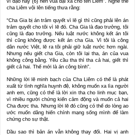
vì đạo này (6) nên vua đại xá cho tên Liêm”. Nghe thế
cha Liêm vội lên tiếng thưa rằng:
“Cha Gia bị án trảm quyết vì lẽ gì thì cũng phải lên án
trảm quyết cho tôi vì lẽ đó. Cha Gia là đạo trưởng, tôi
cũng là đạo trưởng. Nếu luật nước không kết án tôi
thì cũng không được kết án cha Gia. Vì tôi là công
dân nước Việt, lẽ ra tôi phải giữ luật nước hơn ngài.
Nhưng nếu giết cha Gia, còn tôi lại tha, án của vua
không công bằng. Yêu cầu tha thì tha cả hai, giết thì
giết cả hai. Thế mới là án công bình”.
Những lời lẽ minh bạch của Cha Liêm có thể là phát
xuất từ tình nghĩa huynh đệ, không muốn xa lìa người
anh em, cũng có thể là lời xin tha cho linh mục bạn,
vì nhiều người chứng kiến cảm động và muốn cả hai
Cha được tha. Nhưng lời lẽ đó cũng có thể do lòng ao
ước muốn dâng hiến chính mạng sống mình để làm
chứng cho sự thật.
Dầu sao thì bản án vẫn không thay đổi. Hai vị anh