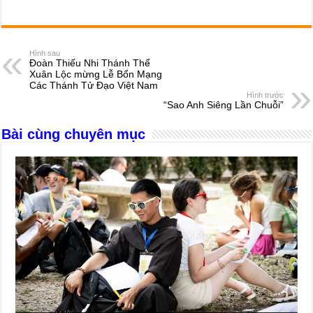
a
e
h
hr
b
m
h
c
ss
at
e
er
ail
ar
e
e
s
a
e
Hình sau
Đoàn Thiếu Nhi Thánh Thể
b
n
A
d
Xuân Lộc mừng Lễ Bổn Mạng
Các Thánh Tử Đạo Việt Nam
o
g
p
s
Hình trước
“Sao Anh Siêng Lần Chuỗi”
o
er
p
Bài cùng chuyên mục
k