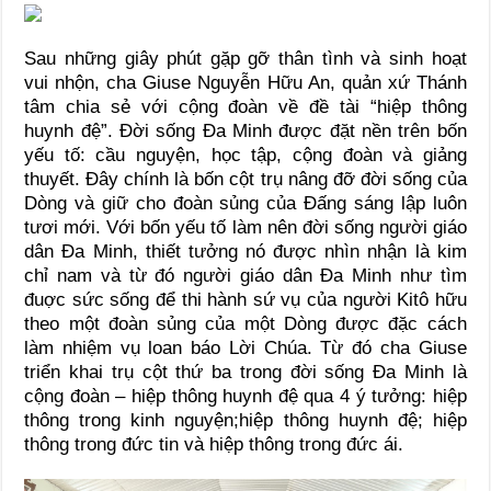
Sau những giây phút gặp gỡ thân tình và sinh hoạt
vui nhộn, cha Giuse Nguyễn Hữu An, quản xứ Thánh
tâm chia sẻ với cộng đoàn về đề tài “hiệp thông
huynh đệ”. Đời sống Đa Minh được đặt nền trên bốn
yếu tố: cầu nguyện, học tập, cộng đoàn và giảng
thuyết. Đây chính là bốn cột trụ nâng đỡ đời sống của
Dòng và giữ cho đoàn sủng của Đấng sáng lập luôn
tươi mới. Với bốn yếu tố làm nên đời sống người giáo
dân Đa Minh, thiết tưởng nó được nhìn nhận là kim
chỉ nam và từ đó người giáo dân Đa Minh như tìm
đuợc sức sống để thi hành sứ vụ của người Kitô hữu
theo một đoàn sủng của một Dòng được đặc cách
làm nhiệm vụ loan báo Lời Chúa. Từ đó cha Giuse
triển khai trụ cột thứ ba trong đời sống Đa Minh là
cộng đoàn – hiệp thông huynh đệ qua 4 ý tưởng: hiệp
thông trong kinh nguyện;hiệp thông huynh đệ; hiệp
thông trong đức tin và hiệp thông trong đức ái.