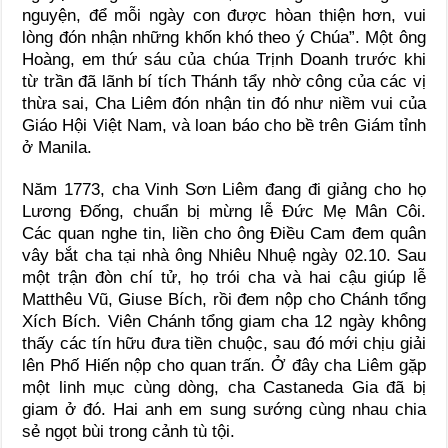
nguyện, để mỗi ngày con được hòan thiện hơn, vui
lòng đón nhận những khốn khó theo ý Chúa”. Một ông
Hoàng, em thứ sáu của chúa Trịnh Doanh trước khi
từ trần đã lãnh bí tích Thánh tẩy nhờ công của các vị
thừa sai, Cha Liêm đón nhận tin đó như niềm vui của
Giáo Hội Việt Nam, và loan báo cho bề trên Giám tỉnh
ở Manila.
Năm 1773, cha Vinh Sơn Liêm đang đi giảng cho họ
Lương Đống, chuẩn bị mừng lễ Đức Mẹ Mân Côi.
Các quan nghe tin, liền cho ông Điều Cam đem quân
vây bắt cha tại nhà ông Nhiêu Nhuệ ngày 02.10. Sau
một trận đòn chí tử, họ trói cha và hai cậu giúp lễ
Matthêu Vũ, Giuse Bích, rồi đem nộp cho Chánh tổng
Xích Bích. Viên Chánh tổng giam cha 12 ngày không
thấy các tín hữu đưa tiền chuộc, sau đó mới chịu giải
lên Phố Hiến nộp cho quan trấn. Ở đây cha Liêm gặp
một linh mục cùng dòng, cha Castaneda Gia đã bị
giam ở đó. Hai anh em sung sướng cùng nhau chia
sẻ ngọt bùi trong cảnh tù tội.