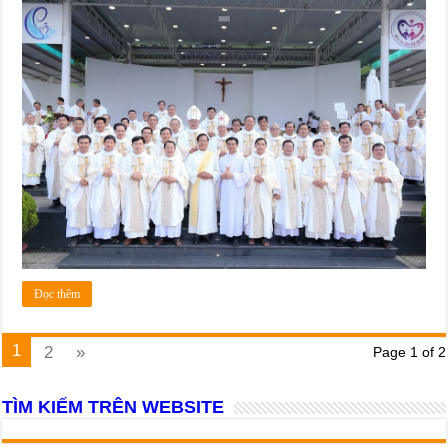
Đọc thêm
1
2
»
Page 1 of 2
TÌM KIẾM TRÊN WEBSITE