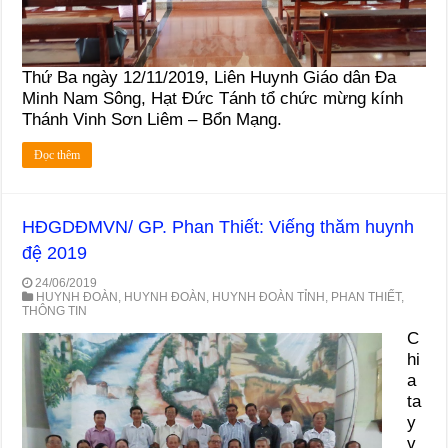
Thứ Ba ngày 12/11/2019, Liên Huynh Giáo dân Đa
Minh Nam Sông, Hạt Đức Tánh tổ chức mừng kính
Thánh Vinh Sơn Liêm – Bổn Mạng.
Đọc thêm
HĐGDĐMVN/ GP. Phan Thiết: Viếng thăm huynh
đệ 2019
24/06/2019
HUYNH ĐOÀN
,
HUYNH ĐOÀN
,
HUYNH ĐOÀN TỈNH
,
PHAN THIẾT
,
THÔNG TIN
C
hi
a
ta
y
v