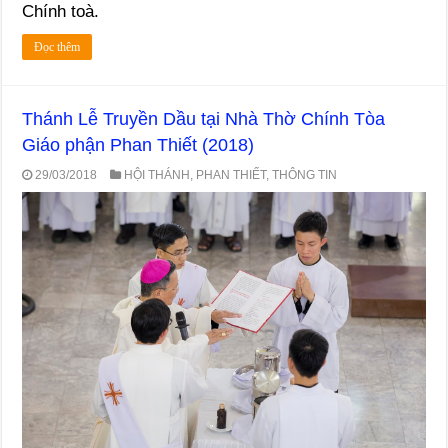
Chính toà.
Đọc thêm
Thánh Lễ Truyền Dầu tại Nhà Thờ Chính Tòa
Giáo phận Phan Thiết (2018)
29/03/2018
HỘI THÁNH
,
PHAN THIẾT
,
THÔNG TIN