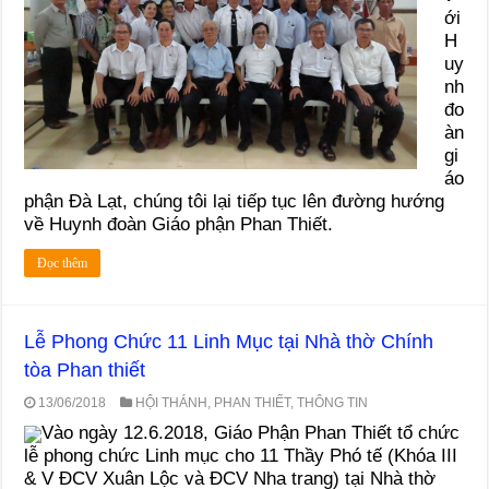
ới
H
uy
nh
đo
àn
gi
áo
phận Đà Lạt, chúng tôi lại tiếp tục lên đường hướng
về Huynh đoàn Giáo phận Phan Thiết.
Đọc thêm
Lễ Phong Chức 11 Linh Mục tại Nhà thờ Chính
tòa Phan thiết
13/06/2018
HỘI THÁNH
,
PHAN THIẾT
,
THÔNG TIN
Vào ngày 12.6.2018, Giáo Phận Phan Thiết tổ chức
lễ phong chức Linh mục cho 11 Thầy Phó tế (Khóa III
& V ĐCV Xuân Lộc và ĐCV Nha trang) tại Nhà thờ