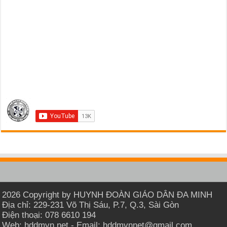
2026 Copyright by HUYNH ĐOÀN GIÁO DÂN ĐA MINH
Địa chỉ: 229-231 Võ Thị Sáu, P.7, Q.3, Sài Gòn
Điện thoại: 078 6610 194
Web: hddmvn.net - Email: hddmvnnet@gmail.com