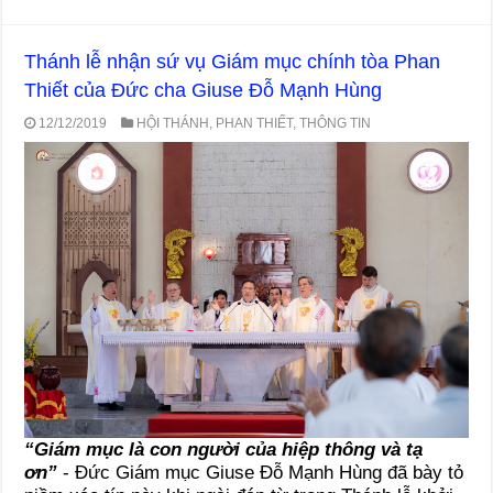
Thánh lễ nhận sứ vụ Giám mục chính tòa Phan
Thiết của Đức cha Giuse Đỗ Mạnh Hùng
12/12/2019
HỘI THÁNH
,
PHAN THIẾT
,
THÔNG TIN
“Giám mục là con người của hiệp thông và tạ
ơn”
- Đức Giám mục Giuse Đỗ Mạnh Hùng đã bày tỏ