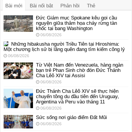
Bài mới
Bài nổi bật
Phản hồi
Thẻ
Đức Giám mục Spokane kêu gọi cầu
nguyện giữa thảm họa cháy rừng tàn
khốc tại bang Washington
06/08/2026
Những hibakusha người Triều Tiên tại Hiroshima:
Một chương lịch sử bị lãng quên đang tìm kiếm công lý
06/08/2026
Từ Việt Nam đến Venezuela, hàng ngàn
bạn trẻ Phan Sinh chờ đón Đức Thánh
Cha Lêô XIV tại Assisi
06/08/2026
Đức Thánh Cha Lêô XIV sẽ thực hiện
chuyến tông du đầu tiên đến Uruguay,
Argentina và Peru vào tháng 11
06/08/2026
Sức sống nơi giáo điểm Đất Mũi
06/08/2026