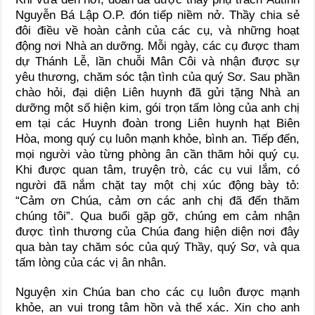
Nguyễn Bá Lập O.P. đón tiếp niềm nở. Thầy chia sẻ
đôi điều về hoàn cảnh của các cụ, và những hoạt
động nơi Nhà an dưỡng. Mỗi ngày, các cụ được tham
dự Thánh Lễ, lần chuỗi Mân Côi và nhận được sự
yêu thương, chăm sóc tận tình của quý Sơ. Sau phần
chào hỏi, đại diện Liên huynh đã gửi tặng Nhà an
dưỡng một số hiện kim, gói trọn tấm lòng của anh chị
em tại các Huynh đoàn trong Liên huynh hạt Biên
Hòa, mong quý cụ luôn mạnh khỏe, bình an. Tiếp đến,
mọi người vào từng phòng ân cần thăm hỏi quý cụ.
Khi được quan tâm, truyện trò, các cụ vui lắm, có
người đã nắm chặt tay một chị xúc động bày tỏ:
“Cảm ơn Chúa, cảm ơn các anh chị đã đến thăm
chúng tôi”. Qua buổi gặp gỡ, chúng em cảm nhận
được tình thương của Chúa đang hiện diện nơi đây
qua bàn tay chăm sóc của quý Thầy, quý Sơ, và qua
tấm lòng của các vị ân nhân.
Nguyện xin Chúa ban cho các cụ luôn được mạnh
khỏe, an vui trong tâm hồn và thể xác. Xin cho anh