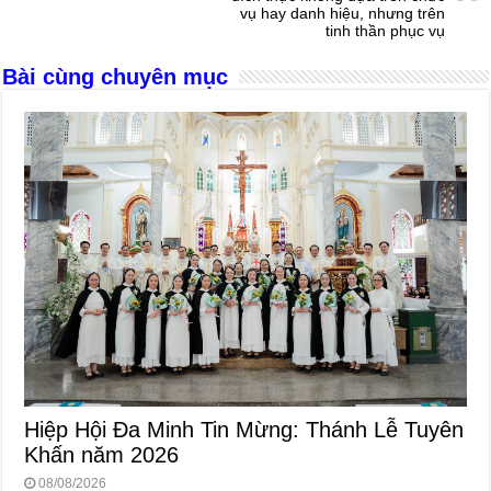
k
vụ hay danh hiệu, nhưng trên
tinh thần phục vụ
Bài cùng chuyên mục
Hiệp Hội Đa Minh Tin Mừng: Thánh Lễ Tuyên
Khấn năm 2026
08/08/2026