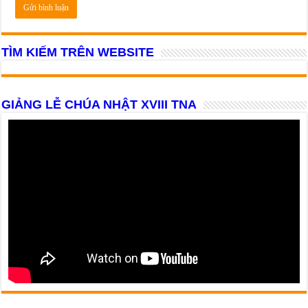
TÌM KIẾM TRÊN WEBSITE
GIẢNG LỄ CHÚA NHẬT XVIII TNA