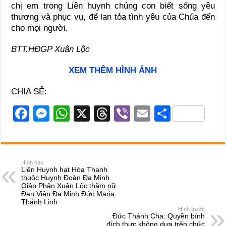
chị em trong Liên huynh chúng con biết sống yêu
thương và phục vụ, để lan tỏa tình yêu của Chúa đến
cho mọi người.
BTT.HĐGP Xuân Lộc
XEM THÊM HÌNH ẢNH
CHIA SẺ:
F
M
W
X
T
Vi
E
S
a
e
h
hr
b
m
h
c
ss
at
e
er
ail
ar
e
e
s
a
e
Hình sau
Liên Huynh hạt Hòa Thanh
b
n
A
d
thuộc Huynh Đoàn Đa Minh
Giáo Phận Xuân Lộc thăm nữ
o
g
p
s
Đan Viện Đa Minh Đức Maria
Thánh Linh
o
er
p
Hình trước
Đức Thánh Cha: Quyền bính
đích thực không dựa trên chức