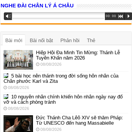
NGHE ĐÀI CHÂN LÝ Á CHÂU
Trình
Vm
00:00
R
P
phát
âm
thanh
Bài mới
Bài nổi bật
Phản hồi
Thẻ
Hiệp Hội Đa Minh Tin Mừng: Thánh Lễ
Tuyên Khấn năm 2026
08/08/2026
5 bài học nên thánh trong đời sống hôn nhân của
Chân phước Karl và Zita
08/08/2026
10 nguyên nhân chính khiến hôn nhân ngày nay đổ
vỡ và cách phòng tránh
08/08/2026
Đức Thánh Cha Lêô XIV sẽ thăm Pháp:
Từ UNESCO đến hang Massabielle
08/08/2026